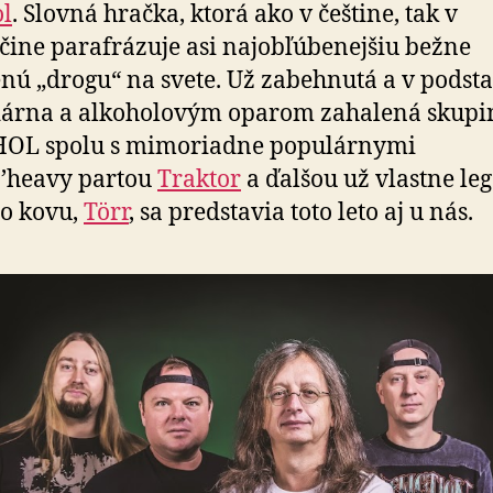
l
. Slovná hračka, ktorá ako v češtine, tak v
čine parafrázuje asi najobľúbenejšiu bežne
nú „drogu“ na svete. Už zabehnutá a v podsta
dárna a alkoholovým oparom zahalená skupi
OL spolu s mimoriadne populárnymi
’heavy partou
Traktor
a ďalšou už vlastne le
o kovu,
Törr
, sa predstavia toto leto aj u nás.