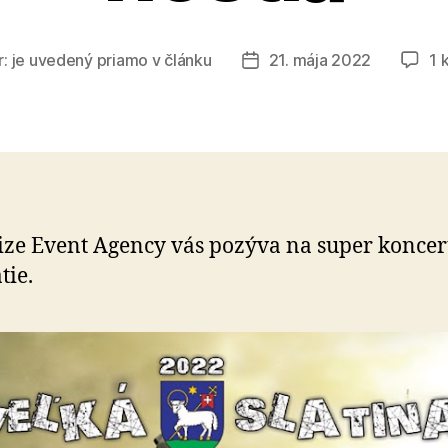
r:
je uvedený priamo v článku
21. mája 2022
1 
Dátum
článku
ze Event Agency vás pozýva na super koncer
tie.