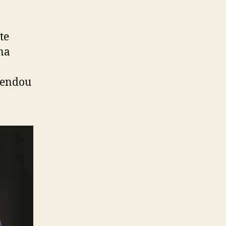
te
na
gendou