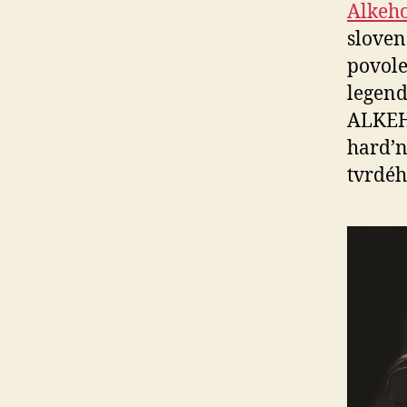
Alkeho
sloven
povole
legen
ALKEH
hard’n
tvrdéh