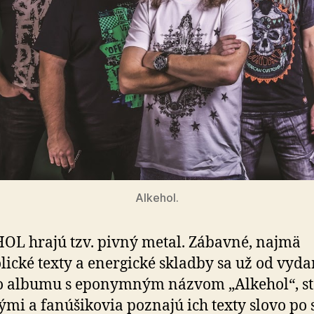
Alkehol.
L hrajú tzv. pivný metal. Zábavné, najmä
lické texty a energické skladby sa už od vyda
 albumu s eponymným názvom „Alkehol“, st
ými a fanúšikovia poznajú ich texty slovo po 