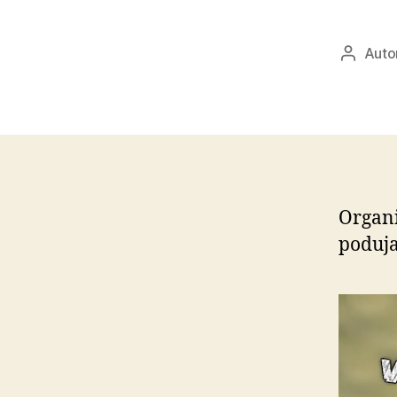
Auto
Autor
článku
Organi
poduja