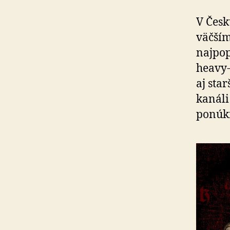
V Česk
väčším
najpop
heavy-
aj sta
kanál
ponúkn