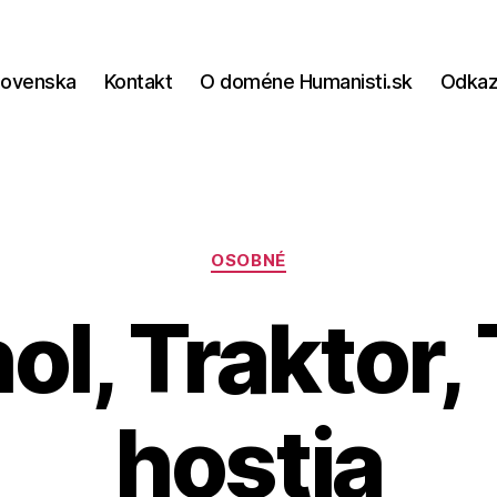
lovenska
Kontakt
O doméne Humanisti.sk
Odka
Kategórie
OSOBNÉ
ol, Traktor, 
hostia