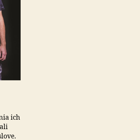
nia ich
ali
slove.