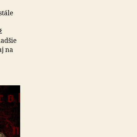
stále
ž
ladšie
aj na