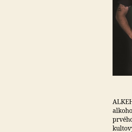
ALKEHO
alkoho
prvého
kultov