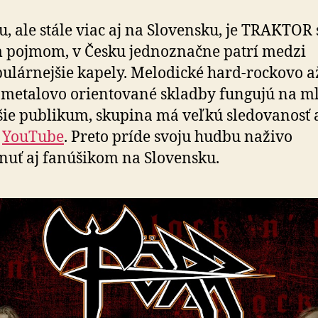
u, ale stále viac aj na Slovensku, je TRAKTOR 
 pojmom, v Česku jednoznačne patrí medzi
ulárnejšie kapely. Melodické hard-rockovo a
metalovo orientované skladby fungujú na m
ršie publikum, skupina má veľkú sledovanosť 
i
YouTube
. Preto príde svoju hudbu naživo
uť aj fanúšikom na Slovensku.