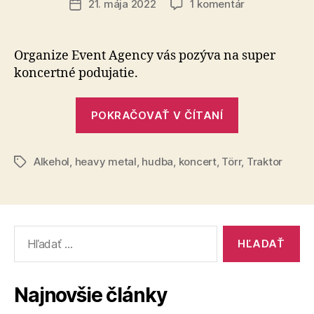
na
21. mája 2022
1 komentár
Dátum
Alkehol,
článku
Traktor,
Törr
Organize Event Agency vás pozýva na super
+
koncertné podujatie.
hostia
„Alkehol,
POKRAČOVAŤ V ČÍTANÍ
Traktor,
Törr
Alkehol
,
heavy metal
,
hudba
,
koncert
,
Törr
+
,
Traktor
Značky
hostia“
Vyhľadať:
Najnovšie články