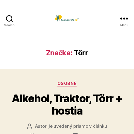
Search
Menu
Humanisti.sk
Značka:
Törr
Kategórie
OSOBNÉ
Alkehol, Traktor, Törr +
hostia
Autor:
je uvedený priamo v článku
Autor
článku