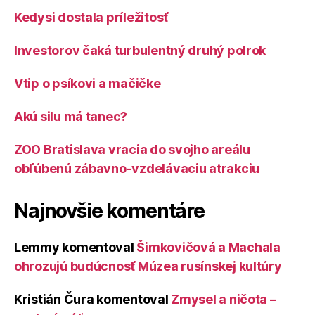
Kedysi dostala príležitosť
Investorov čaká turbulentný druhý polrok
Vtip o psíkovi a mačičke
Akú silu má tanec?
ZOO Bratislava vracia do svojho areálu
obľúbenú zábavno-vzdelávaciu atrakciu
Najnovšie komentáre
Lemmy
komentoval
Šimkovičová a Machala
ohrozujú budúcnosť Múzea rusínskej kultúry
Kristián Čura
komentoval
Zmysel a ničota –