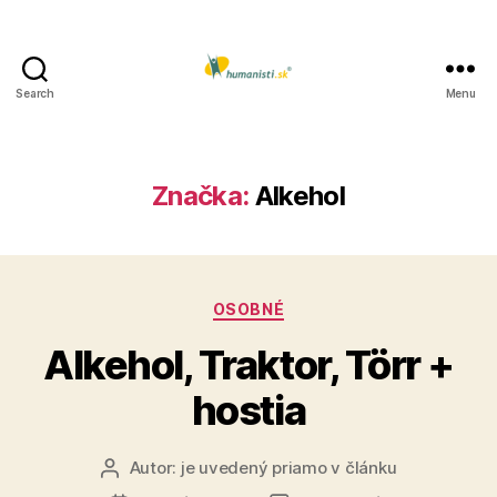
Search
Menu
Humanisti.sk
Značka:
Alkehol
Kategórie
OSOBNÉ
Alkehol, Traktor, Törr +
hostia
Autor:
je uvedený priamo v článku
Autor
článku