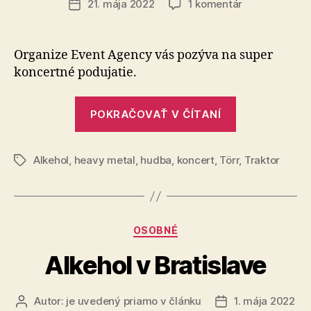
na
21. mája 2022
1 komentár
Dátum
Alkehol,
článku
Traktor,
Törr
Organize Event Agency vás pozýva na super
+
koncertné podujatie.
hostia
„Alkehol,
POKRAČOVAŤ V ČÍTANÍ
Traktor,
Törr
Alkehol
,
heavy metal
,
hudba
,
koncert
,
Törr
+
,
Traktor
Značky
hostia“
Kategórie
OSOBNÉ
Alkehol v Bratislave
Autor:
je uvedený priamo v článku
1. mája 2022
Autor
Dátum