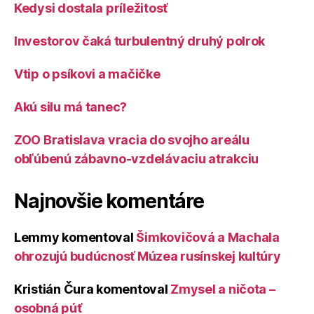
Kedysi dostala príležitosť
Investorov čaká turbulentný druhý polrok
Vtip o psíkovi a mačičke
Akú silu má tanec?
ZOO Bratislava vracia do svojho areálu
obľúbenú zábavno-vzdelávaciu atrakciu
Najnovšie komentáre
Lemmy
komentoval
Šimkovičová a Machala
ohrozujú budúcnosť Múzea rusínskej kultúry
Kristián Čura
komentoval
Zmysel a ničota –
osobná púť