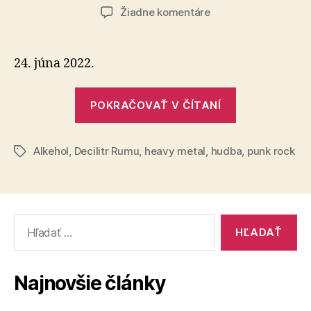
článku
článku
na
Žiadne komentáre
Alkehol
v
Bratislave
24. júna 2022.
„Alkehol
POKRAČOVAŤ V ČÍTANÍ
v
Bratislave“
Alkehol
,
Decilitr Rumu
,
heavy metal
,
hudba
,
punk rock
Značky
Vyhľadať:
Najnovšie články