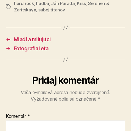
hard rock
,
hudba
,
Ján Parada
,
Kiss
,
Sershen &
Značky
Zaritskaya
,
súboj titanov
←
Mladí a milujúci
→
Fotografia leta
Pridaj komentár
Vaša e-mailová adresa nebude zverejnená.
Vyžadované polia sú označené
*
Komentár
*