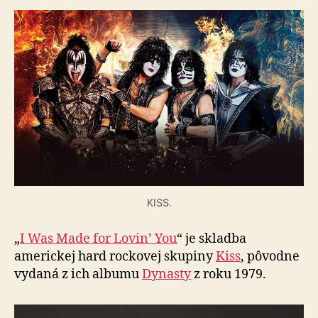
KISS.
„
I Was Made for Lovin’ You
“ je skladba
americkej hard rockovej skupiny
Kiss
, pôvodne
vydaná z ich albumu
Dynasty
z roku 1979.