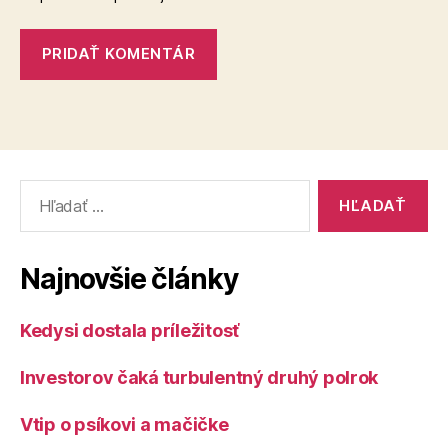
Vyhľadať:
Najnovšie články
Kedysi dostala príležitosť
Investorov čaká turbulentný druhý polrok
Vtip o psíkovi a mačičke