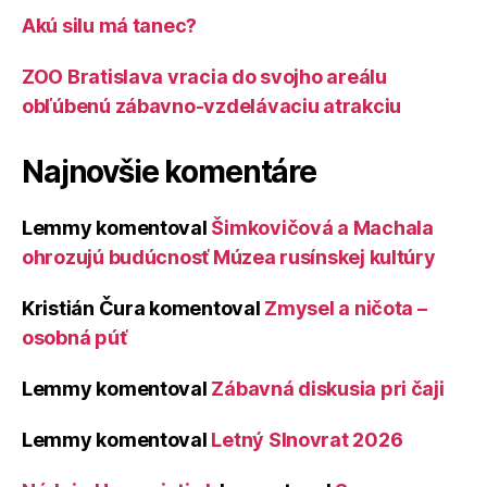
Akú silu má tanec?
ZOO Bratislava vracia do svojho areálu
obľúbenú zábavno-vzdelávaciu atrakciu
Najnovšie komentáre
Lemmy
komentoval
Šimkovičová a Machala
ohrozujú budúcnosť Múzea rusínskej kultúry
Kristián Čura
komentoval
Zmysel a ničota –
osobná púť
Lemmy
komentoval
Zábavná diskusia pri čaji
Lemmy
komentoval
Letný Slnovrat 2026