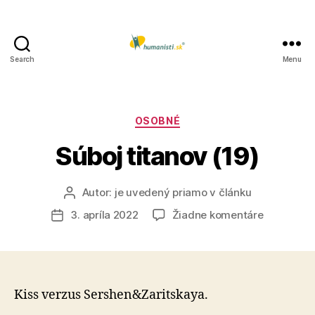
Search
Menu
Humanisti.sk
Kategórie
OSOBNÉ
Súboj titanov (19)
Autor:
je uvedený priamo v článku
Autor
článku
na
3. apríla 2022
Žiadne komentáre
Dátum
Súboj
článku
titanov
(19)
Kiss verzus Sershen&Zaritskaya.