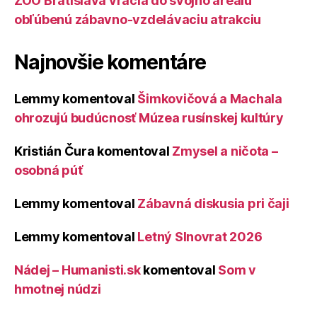
ZOO Bratislava vracia do svojho areálu
obľúbenú zábavno-vzdelávaciu atrakciu
Najnovšie komentáre
Lemmy
komentoval
Šimkovičová a Machala
ohrozujú budúcnosť Múzea rusínskej kultúry
Kristián Čura
komentoval
Zmysel a ničota –
osobná púť
Lemmy
komentoval
Zábavná diskusia pri čaji
Lemmy
komentoval
Letný Slnovrat 2026
Nádej – Humanisti.sk
komentoval
Som v
hmotnej núdzi