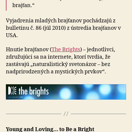
brajťan.“
Vyjadrenia mladých brajťanov pochádzajú z
bulletinu č. 86 (júl 2010) z ústredia brajťanov v
USA.
Hnutie brajťanov (
The Brights
) – jednotlivci,
združujúci sa na internete, ktorí tvrdia, že
zastávajú „naturalistický svetonázor – bez
nadprirodzených a mystických prvkov“.
Young and Loving… to Be a Bright