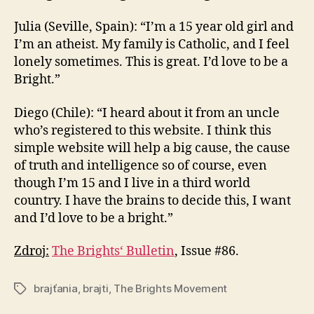
Julia (Seville, Spain): “I’m a 15 year old girl and
I’m an atheist. My family is Catholic, and I feel
lonely sometimes. This is great. I’d love to be a
Bright.”
Diego (Chile): “I heard about it from an uncle
who’s registered to this website. I think this
simple website will help a big cause, the cause
of truth and intelligence so of course, even
though I’m 15 and I live in a third world
country. I have the brains to decide this, I want
and I’d love to be a bright.”
Zdroj:
The Brights‘ Bulletin
, Issue #86.
brajťania
,
brajti
,
The Brights Movement
Značky