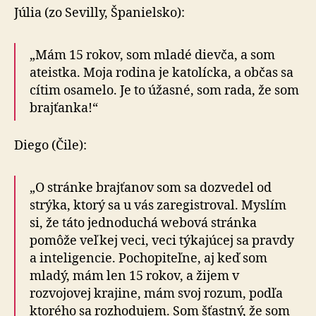
Júlia (zo Sevilly, Španielsko):
„Mám 15 rokov, som mladé dievča, a som
ateistka. Moja rodina je katolícka, a občas sa
cítim osamelo. Je to úžasné, som rada, že som
brajťanka!“
Diego (Čile):
„O stránke brajťanov som sa dozvedel od
strýka, ktorý sa u vás zaregistroval. Myslím
si, že táto jednoduchá webová stránka
pomôže veľkej veci, veci týkajúcej sa pravdy
a inteligencie. Pochopiteľne, aj keď som
mladý, mám len 15 rokov, a žijem v
rozvojovej krajine, mám svoj rozum, podľa
ktorého sa rozhodujem. Som šťastný, že som