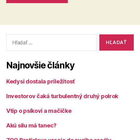
Vyhľadať:
Najnovšie články
Kedysi dostala príležitosť
Investorov čaká turbulentný druhý polrok
Vtip o psíkovi a mačičke
Akú silu má tanec?