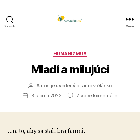
Search
Menu
Humanisti.sk
Kategórie
HUMANIZMUS
Mladí a milujúci
Autor:
je uvedený priamo v článku
Autor
článku
na
3. apríla 2022
Žiadne komentáre
Dátum
Mladí
článku
a
milujúci
…na to, aby sa stali brajťanmi.