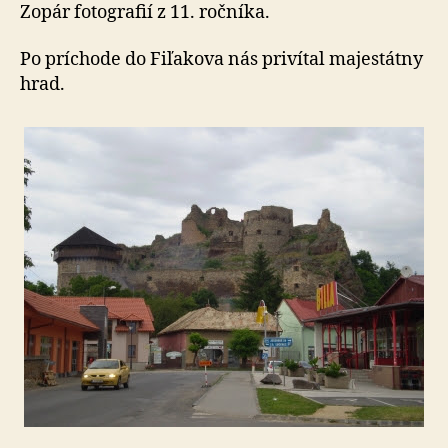
Fiľakove
Zopár fotografií z 11. ročníka.
Po príchode do Fiľakova nás privítal majestátny
hrad.