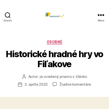
Search
Menu
Humanisti.sk
Kategórie
OSOBNÉ
Historické hradné hry vo
Fiľakove
Autor:
je uvedený priamo v článku
Autor
článku
na
2. apríla 2022
Žiadne komentáre
Dátum
Historické
článku
hradné
hry
vo