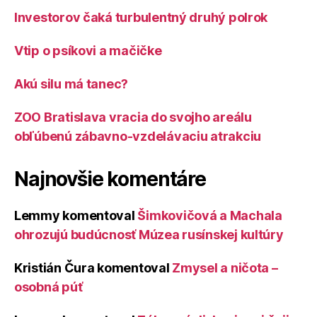
Investorov čaká turbulentný druhý polrok
Vtip o psíkovi a mačičke
Akú silu má tanec?
ZOO Bratislava vracia do svojho areálu
obľúbenú zábavno-vzdelávaciu atrakciu
Najnovšie komentáre
Lemmy
komentoval
Šimkovičová a Machala
ohrozujú budúcnosť Múzea rusínskej kultúry
Kristián Čura
komentoval
Zmysel a ničota –
osobná púť