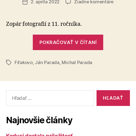
na
2. apríla 2022
Žiadne komentáre
Dátum
Historické
článku
hradné
hry
Zopár fotografií z 11. ročníka.
vo
Fiľakove
„Historické
POKRAČOVAŤ V ČÍTANÍ
hradné
hry
Fiľakovo
,
Ján Parada
,
Michal Parada
vo
Značky
Fiľakove“
Vyhľadať:
Najnovšie články
Kedysi dostala príležitosť