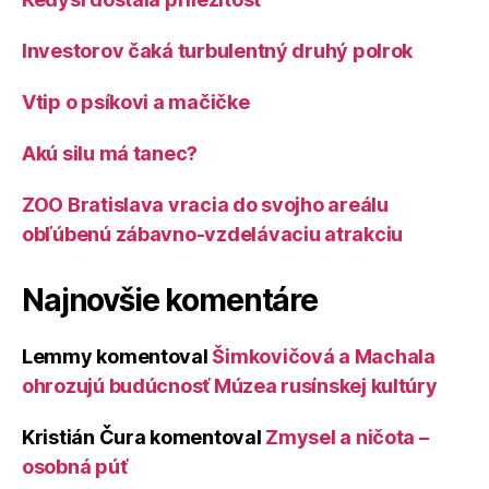
Investorov čaká turbulentný druhý polrok
Vtip o psíkovi a mačičke
Akú silu má tanec?
ZOO Bratislava vracia do svojho areálu
obľúbenú zábavno-vzdelávaciu atrakciu
Najnovšie komentáre
Lemmy
komentoval
Šimkovičová a Machala
ohrozujú budúcnosť Múzea rusínskej kultúry
Kristián Čura
komentoval
Zmysel a ničota –
osobná púť