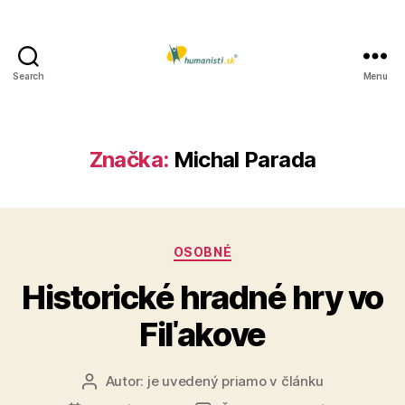
Search
Menu
Humanisti.sk
Značka:
Michal Parada
Kategórie
OSOBNÉ
Historické hradné hry vo
Fiľakove
Autor:
je uvedený priamo v článku
Autor
článku