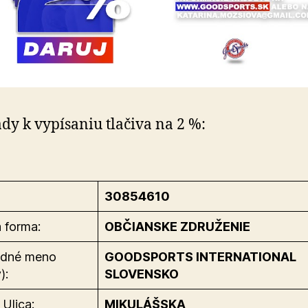
dy k vypísaniu tlačiva na 2 %:
30854610
 forma:
OBČIANSKE ZDRUŽENIE
dné meno
GOODSPORTS INTERNATIONAL
):
SLOVENSKO
 Ulica:
MIKULÁŠSKA