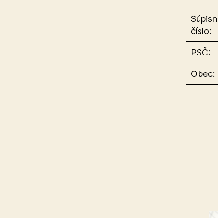
Súpisn
číslo:
PSČ:
Obec: