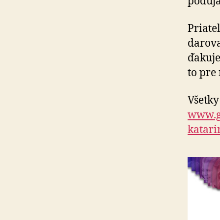
poduja
Priate
darova
ďakuje
to pre
Všetky
www.g
katar