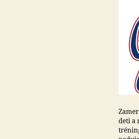
Zameri
deti a
trénin