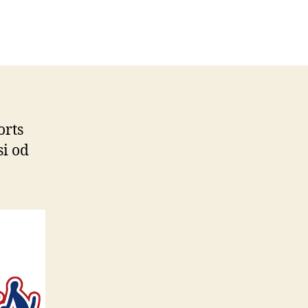
orts
si od