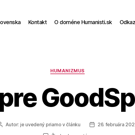
lovenska
Kontakt
O doméne Humanisti.sk
Odka
Kategórie
HUMANIZMUS
 pre GoodSp
Autor:
je uvedený priamo v článku
26. februára 20
Autor
Dátum
článku
článku