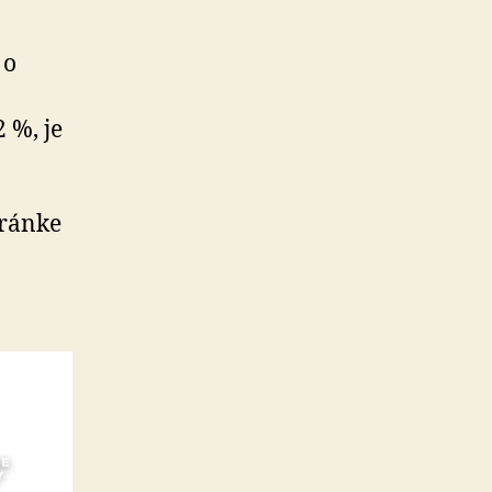
 o
 %, je
tránke