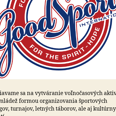
avame sa na vytváranie voľnočasových aktiv
 mládež formou organizovania športových
gov, turnajov, letných táborov, ale aj kultúrn