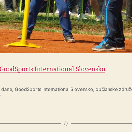
GoodSports International Slovensko
.
z dane
,
GoodSports International Slovensko
,
občianske združ
t