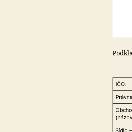
Podkla
IČO:
Právna
Obcho
(názov
Sídlo –