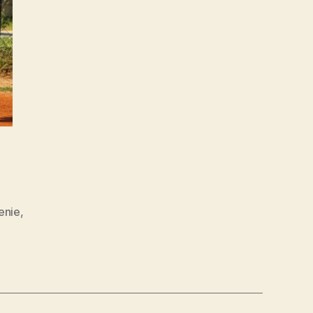
enie
,