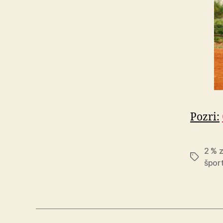
Pozri:
2 % 
Značky
špor