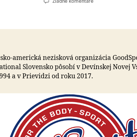
na
Žiadne komentáre
2
%
pre
GoodSports
sko-americká nezisková organizácia GoodSp
ational Slovensko pôsobí v Devínskej Novej V
994 a v Prievidzi od roku 2017.