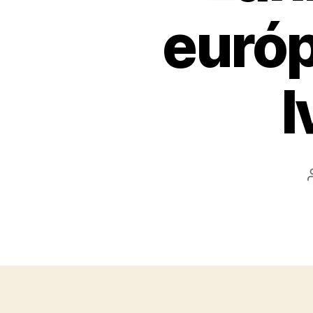
európ
I