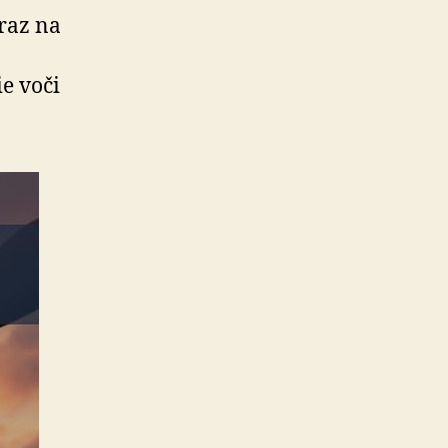
raz na
ie voči