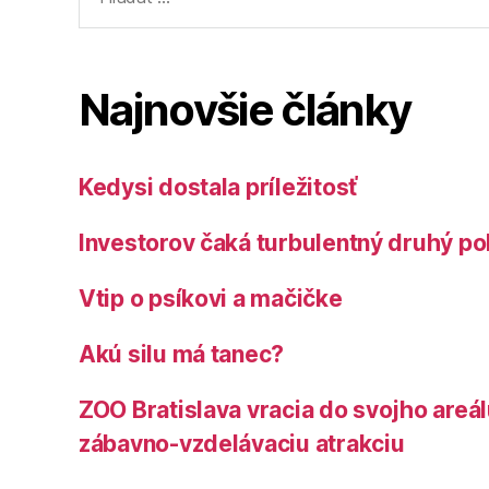
Najnovšie články
Kedysi dostala príležitosť
Investorov čaká turbulentný druhý po
Vtip o psíkovi a mačičke
Akú silu má tanec?
ZOO Bratislava vracia do svojho areá
zábavno-vzdelávaciu atrakciu