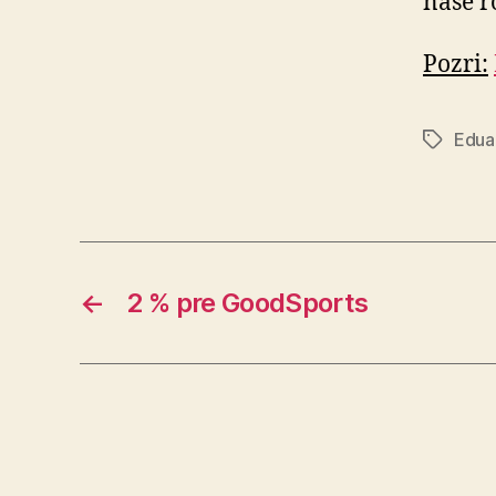
naše r
Pozri:
Edua
Značky
←
2 % pre GoodSports