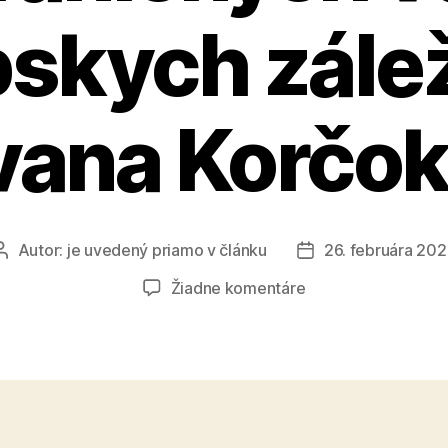
skych zálež
vana Korčo
Autor:
je uvedený priamo v článku
26. februára 20
Autor
Dátum
článku
článku
na
Žiadne komentáre
Príhovor
ministra
zahraničných
vecí
a
európskych