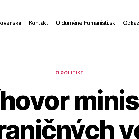
lovenska
Kontakt
O doméne Humanisti.sk
Odka
Kategórie
O POLITIKE
íhovor minis
raničných ve