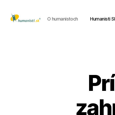
O humanistoch
Humanisti S
Humanisti.sk
Pr
zah