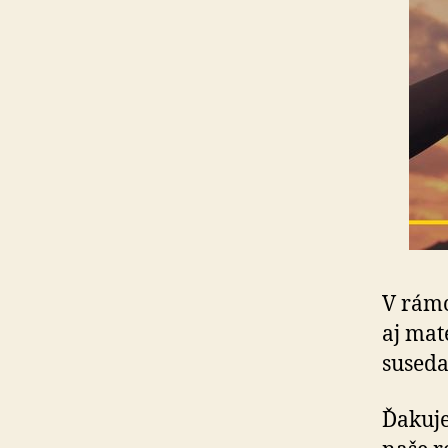
V rám
aj mat
suseda
Ďakuj