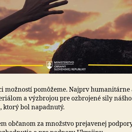
ci možností pomôžeme. Najprv humanitárne 
eriálom a výzbrojou pre ozbrojené sily nášho
, ktorý bol napadnutý.
em občanom za množstvo prejavenej podpory