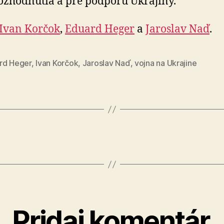
ozhodnutia a pre podporu Ukrajiny.
Ivan Korčok
,
Eduard Heger
a
Jaroslav Naď
.
rd Heger
,
Ivan Korčok
,
Jaroslav Naď
,
vojna na Ukrajine
Pridaj komentár