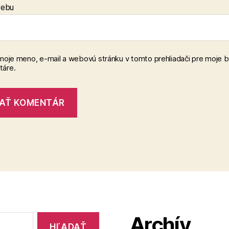
webu
 moje meno, e-mail a webovú stránku v tomto prehliadači pre moje 
áre.
Archív