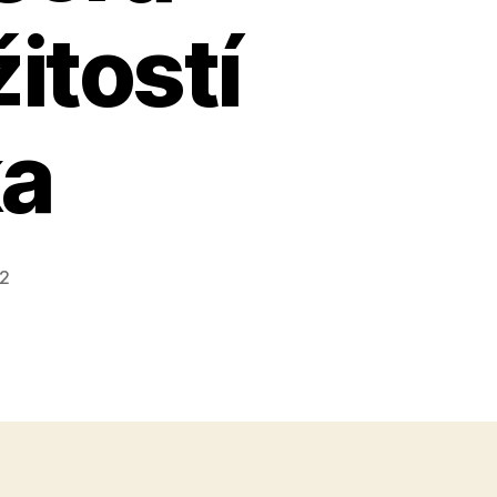
itostí
ka
22