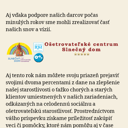
z
dane
pre
Aj vďaka podpore našich darcov počas
Ošetrov
minulých rokov sme mohli zrealizovať časť
centru
našich snov a vízií.
v
Humen
Aj tento rok nám môžete svoju priazeň prejaviť
svojimi dvoma percentami z dane na zlepšenie
našej starostlivosti o ťažko chorých a starých
klientov umiestnených v našich zariadeniach,
odkázaných na celodennú sociálnu a
ošetrovateľskú starostlivosť. Prostredníctvom
vášho príspevku získame príležitosť zakúpiť
veci či pomôcky, ktoré nám pomôžu aj v čase