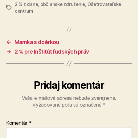
2 % z dane
,
občianske združenie
,
Ošetrovateľské
Značky
centrum
←
Mamka s dcérkou
→
2 % pre Inštitút ľudských práv
Pridaj komentár
Vaša e-mailová adresa nebude zverejnená.
Vyžadované polia sú označené
*
Komentár
*