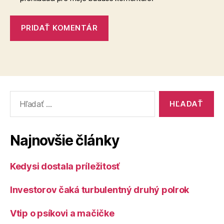
Vyhľadať:
Najnovšie články
Kedysi dostala príležitosť
Investorov čaká turbulentný druhý polrok
Vtip o psíkovi a mačičke