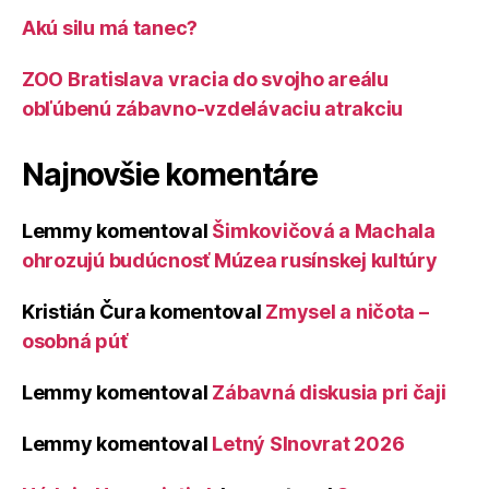
Akú silu má tanec?
ZOO Bratislava vracia do svojho areálu
obľúbenú zábavno-vzdelávaciu atrakciu
Najnovšie komentáre
Lemmy
komentoval
Šimkovičová a Machala
ohrozujú budúcnosť Múzea rusínskej kultúry
Kristián Čura
komentoval
Zmysel a ničota –
osobná púť
Lemmy
komentoval
Zábavná diskusia pri čaji
Lemmy
komentoval
Letný Slnovrat 2026