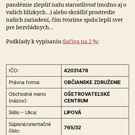
pandémie zlepšiť našu starostlivosť (možno aj o
vašich blízkych…) alebo skrášliť prostredie
našich zariadení, čím tvoríme spolu lepší svet
pre bezvládnych…
Podklady k vypísaniu
tlačiva na 2 %
:
IČO:
42031478
Právna forma:
OBČIANSKE ZDRUŽENIE
Obchodné meno
OŠETROVATEĽSKÉ
(názov):
CENTRUM
Sídlo – Ulica:
LIPOVÁ
Súpisné/orientačné
765/32
číslo: