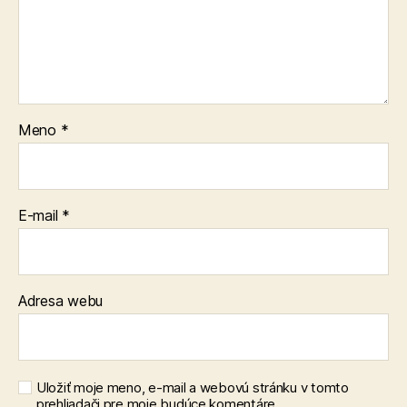
Meno
*
E-mail
*
Adresa webu
Uložiť moje meno, e-mail a webovú stránku v tomto
prehliadači pre moje budúce komentáre.