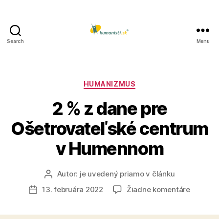
Search
Menu
Humanisti.sk
Kategórie
HUMANIZMUS
2 % z dane pre
Ošetrovateľské centrum
v Humennom
Autor:
je uvedený priamo v článku
Autor
článku
na
13. februára 2022
Žiadne komentáre
Dátum
2
článku
%