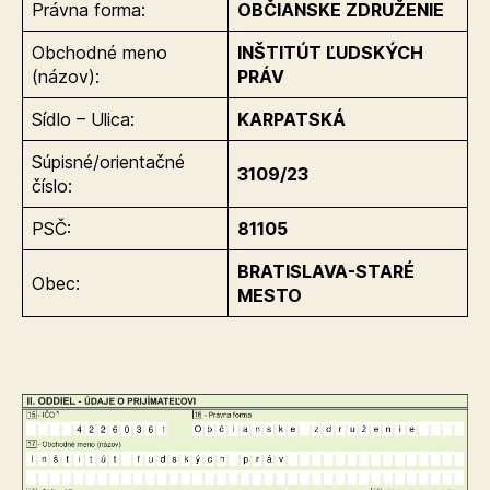
Právna forma:
OBČIANSKE ZDRUŽENIE
Obchodné meno
INŠTITÚT ĽUDSKÝCH
(názov):
PRÁV
Sídlo – Ulica:
KARPATSKÁ
Súpisné/orientačné
3109/23
číslo:
PSČ:
81105
BRATISLAVA-STARÉ
Obec:
MESTO