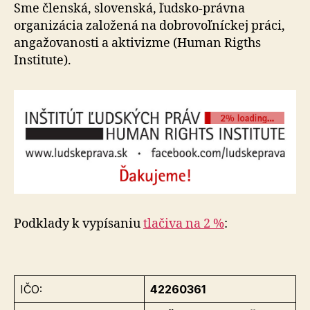
ľudskýc
Sme členská, slovenská, ľudsko-právna
práv
organizácia založená na dobrovoľníckej práci,
angažovanosti a aktivizme (Human Rigths
Institute).
Podklady k vypísaniu
tlačiva na 2 %
:
IČO:
42260361