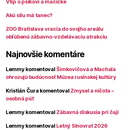
Vtip o psíkovi a mačičke
Akú silu má tanec?
ZOO Bratislava vracia do svojho areálu
obľúbenú zábavno-vzdelávaciu atrakciu
Najnovšie komentáre
Lemmy
komentoval
Šimkovičová a Machala
ohrozujú budúcnosť Múzea rusínskej kultúry
Kristián Čura
komentoval
Zmysel a ničota –
osobná púť
Lemmy
komentoval
Zábavná diskusia pri čaji
Lemmy
komentoval
Letný Slnovrat 2026