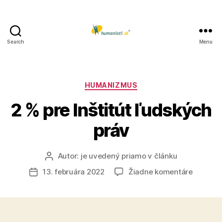
Search
Menu
Humanisti.sk
Kategórie
HUMANIZMUS
2 % pre Inštitút ľudských
práv
Autor:
je uvedený priamo v článku
Autor
článku
na
13. februára 2022
Žiadne komentáre
Dátum
2
článku
%
pre
Inštitút