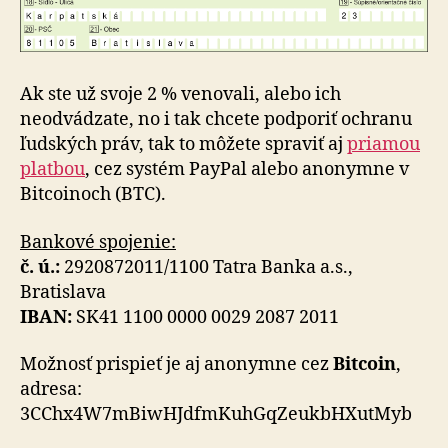
Ak ste už svoje 2 % venovali, alebo ich
neodvádzate, no i tak chcete podporiť ochranu
ľudských práv, tak to môžete spraviť aj
priamou
platbou
, cez systém PayPal alebo anonymne v
Bitcoinoch (BTC).
Bankové spojenie:
č. ú.:
2920872011/1100 Tatra Banka a.s.,
Bratislava
IBAN:
SK41 1100 0000 0029 2087 2011
Možnosť prispieť je aj anonymne cez
Bitcoin
,
adresa:
3CChx4W7mBiwHJdfmKuhGqZeukbHXutMyb