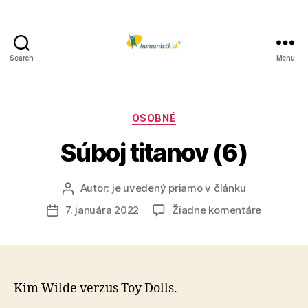
Search
Menu
Humanisti.sk
Kategórie
OSOBNÉ
Súboj titanov (6)
Autor:
je uvedený priamo v článku
Autor
článku
na
7. januára 2022
Žiadne komentáre
Dátum
Súboj
článku
titanov
(6)
Kim Wilde verzus Toy Dolls.