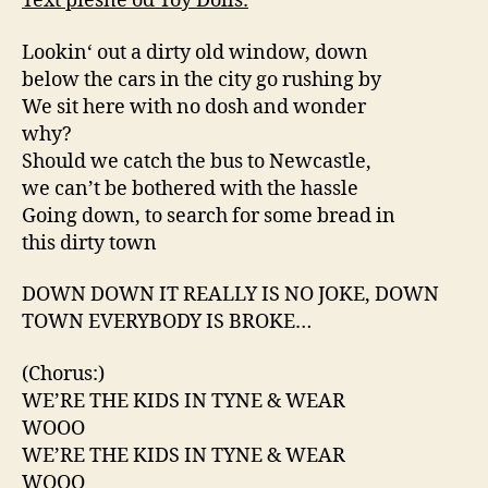
Text piesne od Toy Dolls:
Lookin‘ out a dirty old window, down
below the cars in the city go rushing by
We sit here with no dosh and wonder
why?
Should we catch the bus to Newcastle,
we can’t be bothered with the hassle
Going down, to search for some bread in
this dirty town
DOWN DOWN IT REALLY IS NO JOKE, DOWN
TOWN EVERYBODY IS BROKE…
(Chorus:)
WE’RE THE KIDS IN TYNE & WEAR
WOOO
WE’RE THE KIDS IN TYNE & WEAR
WOOO