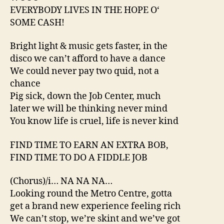
EVERYBODY LIVES IN THE HOPE O‘
SOME CASH!
Bright light & music gets faster, in the
disco we can’t afford to have a dance
We could never pay two quid, not a
chance
Pig sick, down the Job Center, much
later we will be thinking never mind
You know life is cruel, life is never kind
FIND TIME TO EARN AN EXTRA BOB,
FIND TIME TO DO A FIDDLE JOB
(Chorus)/i… NA NA NA…
Looking round the Metro Centre, gotta
get a brand new experience feeling rich
We can’t stop, we’re skint and we’ve got