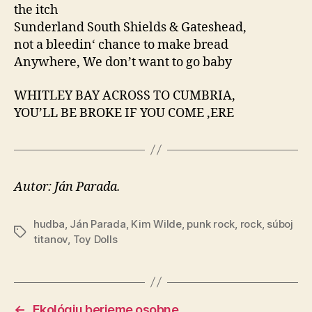
the itch
Sunderland South Shields & Gateshead,
not a bleedin‘ chance to make bread
Anywhere, We don’t want to go baby
WHITLEY BAY ACROSS TO CUMBRIA,
YOU’LL BE BROKE IF YOU COME ‚ERE
Autor: Ján Parada.
hudba
,
Ján Parada
,
Kim Wilde
,
punk rock
,
rock
,
súboj
Značky
titanov
,
Toy Dolls
←
Ekológiu berieme osobne