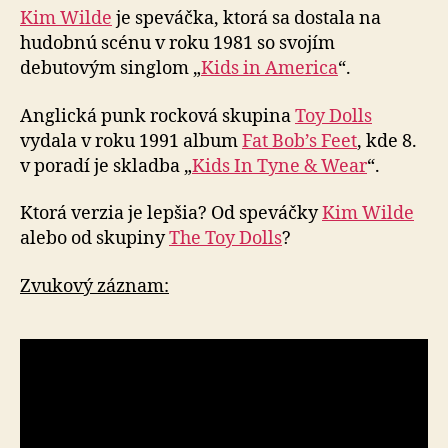
Kim Wilde
je speváčka, ktorá sa dostala na
hudobnú scénu v roku 1981 so svojím
debutovým singlom „
Kids in America
“.
Anglická punk rocková skupina
Toy Dolls
vydala v roku 1991 album
Fat Bob’s Feet
, kde 8.
v poradí je skladba „
Kids In Tyne & Wear
“.
Ktorá verzia je lepšia? Od speváčky
Kim Wilde
alebo od skupiny
The Toy Dolls
?
Zvukový záznam: