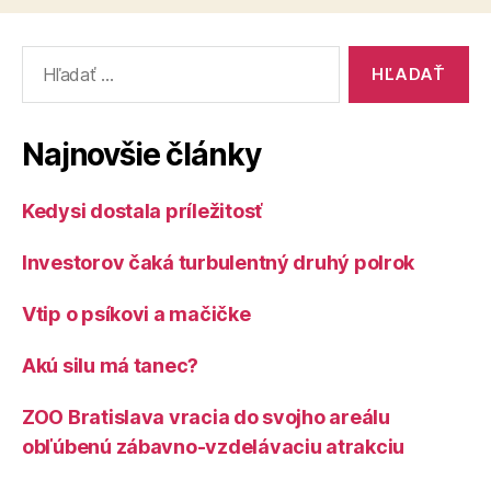
Vyhľadať:
Najnovšie články
Kedysi dostala príležitosť
Investorov čaká turbulentný druhý polrok
Vtip o psíkovi a mačičke
Akú silu má tanec?
ZOO Bratislava vracia do svojho areálu
obľúbenú zábavno-vzdelávaciu atrakciu