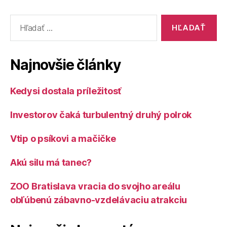
Vyhľadať:
Najnovšie články
Kedysi dostala príležitosť
Investorov čaká turbulentný druhý polrok
Vtip o psíkovi a mačičke
Akú silu má tanec?
ZOO Bratislava vracia do svojho areálu
obľúbenú zábavno-vzdelávaciu atrakciu