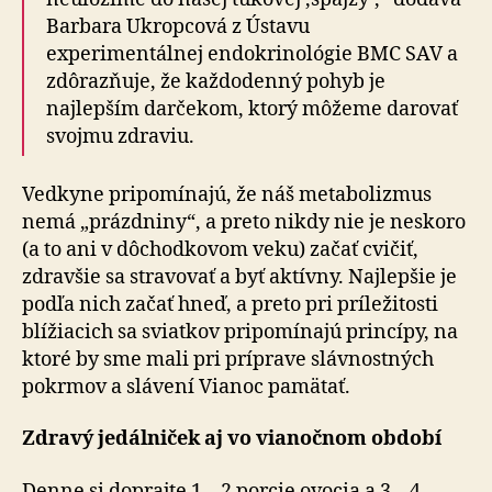
Barbara Ukropcová z Ústavu
experimentálnej endokrinológie BMC SAV a
zdôrazňuje, že každodenný pohyb je
najlepším darčekom, ktorý môžeme darovať
svojmu zdraviu.
Vedkyne pripomínajú, že náš metabolizmus
nemá „prázdniny“, a preto nikdy nie je neskoro
(a to ani v dôchodkovom veku) začať cvičiť,
zdravšie sa stravovať a byť aktívny. Najlepšie je
podľa nich začať hneď, a preto pri príležitosti
blížiacich sa sviatkov pripomínajú princípy, na
ktoré by sme mali pri príprave slávnostných
pokrmov a slávení Vianoc pamätať.
Zdravý jedálniček aj vo vianočnom období
Denne si doprajte 1 – 2 porcie ovocia a 3 – 4