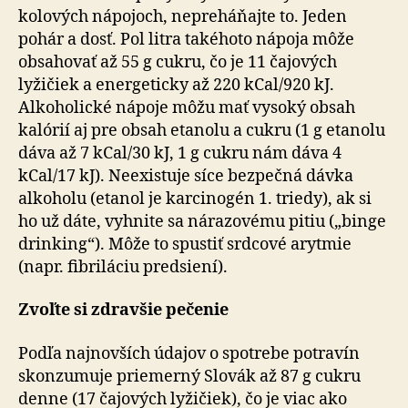
kolových nápojoch, nepreháňajte to. Jeden
pohár a dosť. Pol litra takéhoto nápoja môže
obsahovať až 55 g cukru, čo je 11 čajových
lyžičiek a energeticky až 220 kCal/920 kJ.
Alkoholické nápoje môžu mať vysoký obsah
kalórií aj pre obsah etanolu a cukru (1 g etanolu
dáva až 7 kCal/30 kJ, 1 g cukru nám dáva 4
kCal/17 kJ). Neexistuje síce bezpečná dávka
alkoholu (etanol je karcinogén 1. triedy), ak si
ho už dáte, vyhnite sa nárazovému pitiu („binge
drinking“). Môže to spustiť srdcové arytmie
(napr. fibriláciu predsiení).
Zvoľte si zdravšie pečenie
Podľa najnovších údajov o spotrebe potravín
skonzumuje priemerný Slovák až 87 g cukru
denne (17 čajových lyžičiek), čo je viac ako