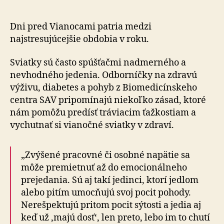
vianoč
prázdn
nepozn
Dni pred Vianocami patria medzi
najstresujúcejšie obdobia v roku.
Sviatky sú často spúšťačmi nadmerného a
nevhodného jedenia. Odborníčky na zdravú
výživu, diabetes a pohyb z Biomedicínskeho
centra SAV pripomínajú niekoľko zásad, ktoré
nám pomôžu predísť tráviacim ťažkostiam a
vychutnať si vianočné sviatky v zdraví.
„Zvýšené pracovné či osobné napätie sa
môže premietnuť až do emocionálneho
prejedania. Sú aj takí jedinci, ktorí jedlom
alebo pitím umocňujú svoj pocit pohody.
Nerešpektujú pritom pocit sýtosti a jedia aj
keď už ‚majú dosť‘, len preto, lebo im to chutí