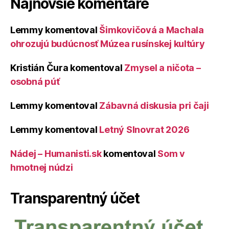
Najnovšie komentáre
Lemmy
komentoval
Šimkovičová a Machala
ohrozujú budúcnosť Múzea rusínskej kultúry
Kristián Čura
komentoval
Zmysel a ničota –
osobná púť
Lemmy
komentoval
Zábavná diskusia pri čaji
Lemmy
komentoval
Letný Slnovrat 2026
Nádej – Humanisti.sk
komentoval
Som v
hmotnej núdzi
Transparentný účet