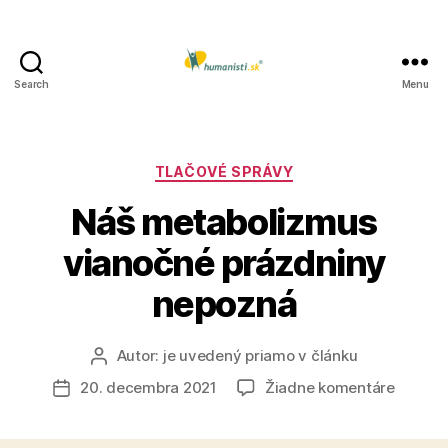
Search
Menu
Humanisti.sk
Kategórie
TLAČOVÉ SPRÁVY
Náš metabolizmus
vianočné prázdniny
nepozná
Autor:
je uvedený priamo v článku
Autor
článku
na
20. decembra 2021
Žiadne komentáre
Dátum
Náš
článku
metabo