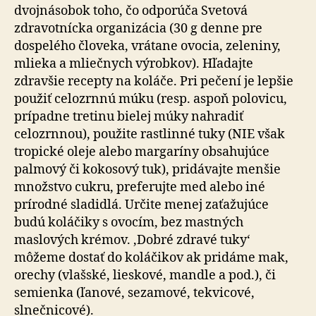
dvojnásobok toho, čo odporúča Svetová
zdravotnícka organizácia (30 g denne pre
dospelého človeka, vrátane ovocia, zeleniny,
mlieka a mliečnych výrobkov). Hľadajte
zdravšie recepty na koláče. Pri pečení je lepšie
použiť celozrnnú múku (resp. aspoň polovicu,
prípadne tretinu bielej múky nahradiť
celozrnnou), použite rastlinné tuky (NIE však
tropické oleje alebo margaríny obsahujúce
palmový či kokosový tuk), pridávajte menšie
množstvo cukru, preferujte med alebo iné
prírodné sladidlá. Určite menej zaťažujúce
budú koláčiky s ovocím, bez mastných
maslových krémov. ‚Dobré zdravé tuky‘
môžeme dostať do koláčikov ak pridáme mak,
orechy (vlašské, lieskové, mandle a pod.), či
semienka (ľanové, sezamové, tekvicové,
slnečnicové).