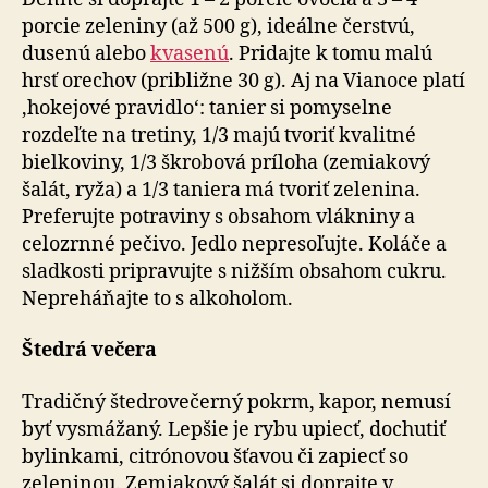
porcie zeleniny (až 500 g), ideálne čerstvú,
dusenú alebo
kvasenú
. Pridajte k tomu malú
hrsť orechov (približne 30 g). Aj na Vianoce platí
‚hokejové pravidlo‘: tanier si pomyselne
rozdeľte na tretiny, 1/3 majú tvoriť kvalitné
bielkoviny, 1/3 škrobová príloha (zemiakový
šalát, ryža) a 1/3 taniera má tvoriť zelenina.
Preferujte potraviny s obsahom vlákniny a
celozrnné pečivo. Jedlo nepresoľujte. Koláče a
sladkosti pripravujte s nižším obsahom cukru.
Nepreháňajte to s alkoholom.
Štedrá večera
Tradičný štedrovečerný pokrm, kapor, nemusí
byť vysmážaný. Lepšie je rybu upiecť, dochutiť
bylinkami, citrónovou šťavou či zapiecť so
zeleninou. Zemiakový šalát si doprajte v