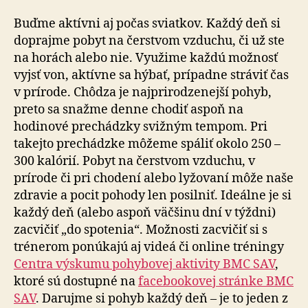
Buďme aktívni aj počas sviatkov. Každý deň si
doprajme pobyt na čerstvom vzduchu, či už ste
na horách alebo nie. Využime každú možnosť
vyjsť von, aktívne sa hýbať, prípadne stráviť čas
v prírode. Chôdza je najprirodzenejší pohyb,
preto sa snažme denne chodiť aspoň na
hodinové prechádzky svižným tempom. Pri
takejto prechádzke môžeme spáliť okolo 250 –
300 kalórií. Pobyt na čerstvom vzduchu, v
prírode či pri chodení alebo lyžovaní môže naše
zdravie a pocit pohody len posilniť. Ideálne je si
každý deň (alebo aspoň väčšinu dní v týždni)
zacvičiť „do spotenia“. Možnosti zacvičiť si s
trénerom ponúkajú aj videá či online tréningy
Centra výskumu pohybovej aktivity BMC SAV
,
ktoré sú dostupné na
facebookovej stránke BMC
SAV
. Darujme si pohyb každý deň – je to jeden z