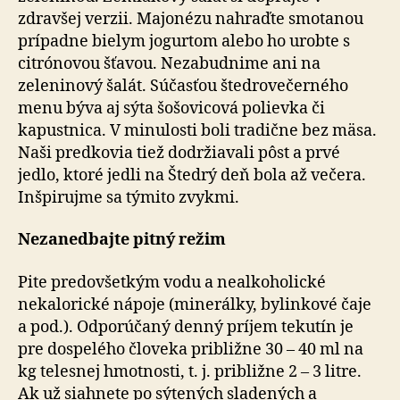
zdravšej verzii. Majonézu nahraďte smotanou
prípadne bielym jogurtom alebo ho urobte s
citrónovou šťavou. Nezabudnime ani na
zeleninový šalát. Súčasťou štedrovečerného
menu býva aj sýta šošovicová polievka či
kapustnica. V minulosti boli tradične bez mäsa.
Naši predkovia tiež dodržiavali pôst a prvé
jedlo, ktoré jedli na Štedrý deň bola až večera.
Inšpirujme sa týmito zvykmi.
Nezanedbajte pitný režim
Pite predovšetkým vodu a nealkoholické
nekalorické nápoje (minerálky, bylinkové čaje
a pod.). Odporúčaný denný príjem tekutín je
pre dospelého človeka približne 30 – 40 ml na
kg telesnej hmotnosti, t. j. približne 2 – 3 litre.
Ak už siahnete po sýtených sladených a