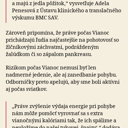
a majú z jedla pôžitok,“ vysvetľuje Adela
Penesová z Ústavu klinického a translačného
výskumu BMC SAV.
Zároveň pripomína, že práve počas Vianoc
prichádzajú ľudia najčastejšie na pohotovosť so
žlčníkovými záchvatmi, podráždeným
žalúdkom či so zápalom pankreasu.
Rizikom počas Vianoc nemusí byť len
nadmerné jedenie, ale aj zanedbanie pohybu.
Odborníčky preto apelujú, aby sme boli aktívni
aj počas sviatkov.
„Práve zvýšenie výdaja energie pri pohybe
nám môže pomôcť vyrovnať sa s extra
vianočnými kalóriami tak, že ich spálime a
neuložíme do našej tukovej ‚špajzy‘,“ dodáva