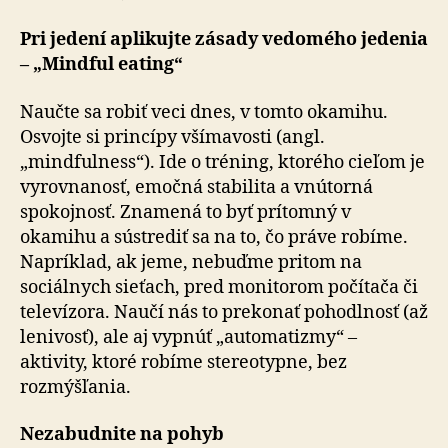
Pri jedení aplikujte zásady vedomého jedenia
– „Mindful eating“
Naučte sa robiť veci dnes, v tomto okamihu.
Osvojte si princípy všímavosti (angl.
„mindfulness“). Ide o tréning, ktorého cieľom je
vyrovnanosť, emočná stabilita a vnútorná
spokojnosť. Znamená to byť prítomný v
okamihu a sústrediť sa na to, čo práve robíme.
Napríklad, ak jeme, nebuďme pritom na
sociálnych sieťach, pred monitorom počítača či
televízora. Naučí nás to prekonať pohodlnosť (až
lenivosť), ale aj vypnúť „automatizmy“ –
aktivity, ktoré robíme stereotypne, bez
rozmýšľania.
Nezabudnite na pohyb