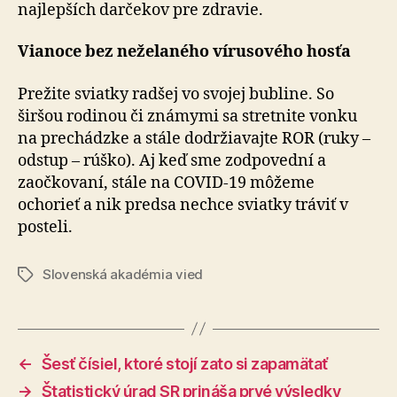
najlepších darčekov pre zdravie.
Vianoce bez neželaného vírusového hosťa
Prežite sviatky radšej vo svojej bubline. So
širšou rodinou či známymi sa stretnite vonku
na prechádzke a stále dodržiavajte ROR (ruky –
odstup – rúško). Aj keď sme zodpovední a
zaočkovaní, stále na COVID-19 môžeme
ochorieť a nik predsa nechce sviatky tráviť v
posteli.
Slovenská akadémia vied
Značky
←
Šesť čísiel, ktoré stojí zato si zapamätať
→
Štatistický úrad SR prináša prvé výsledky