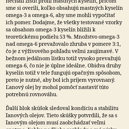
nechali zistiť profil mastných kyselín, pričom
sme si overili, koľko obsahujú mastných kyselín
omega-3 a omega-6, aby sme mohli vypočítať
ich pomer. Dodajme, že všetky testované vzorky
sa obsahom omega-3 kyselín blížili k
teoretickému podielu 53 %. Množstvo omega-3
nad omega-6 prevažovalo zhruba v pomere 3:1,
čo je z výživového pohľadu veľmi zaujímavé. V
bežnom jedálnom lístku totiž vysoko prevažujú
omega-6, čo nie je úplne ideálne. Obidva druhy
kyselín totiž v tele fungujú opačným spôsobom,
preto je nutné, aby bol ich príjem vyrovnaný.
Ľanový olej by mohol pomôcť nastaviť túto
potrebnú rovnováhu.
Ďalší blok skúšok sledoval kondíciu a stabilitu
ľanových olejov. Tieto skúšky potvrdili, že sa s
ľanovým olejom musí zaobchádzať veľmi