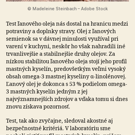
© Madeleine Steinbach – Adobe Stock
Test ľanového oleja nás dostal na hranicu medzi
potraviny a doplnky stravy. Olej z ľanových
semienok sa v dávnej minulosti využíval pri
varení v kuchyni, neskôr ho však nahradili iné
trvanlivejšie a stabilnejšie druhy olejov. Za
nízkou stabilitou ľanového oleja stojí jeho profil
mastných kyselín, predovšetkým veľmi vysoký
obsah omega-3 mastnej kyseliny α-linolénovej.
Ľanový olej je dokonca s 53 % podielom omega-
3 mastných kyselín jedným z jej
najvýznamnejších zdrojov a vďaka tomu si dnes
znovu získava pozornosť.
Test, tak ako zvyčajne, sledoval akostné aj
bezpečnostné kritériá. V laboratóriu sme