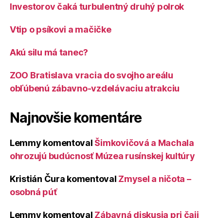
Investorov čaká turbulentný druhý polrok
Vtip o psíkovi a mačičke
Akú silu má tanec?
ZOO Bratislava vracia do svojho areálu
obľúbenú zábavno-vzdelávaciu atrakciu
Najnovšie komentáre
Lemmy
komentoval
Šimkovičová a Machala
ohrozujú budúcnosť Múzea rusínskej kultúry
Kristián Čura
komentoval
Zmysel a ničota –
osobná púť
Lemmy
komentoval
Zábavná diskusia pri čaji