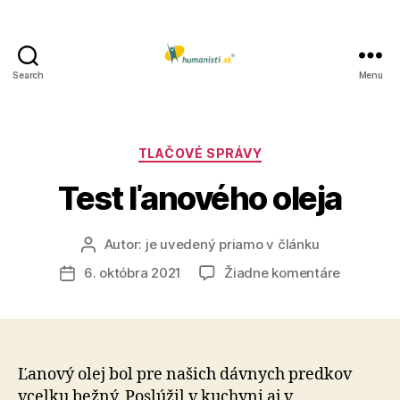
Search
Menu
Humanisti.sk
Kategórie
TLAČOVÉ SPRÁVY
Test ľanového oleja
Autor:
je uvedený priamo v článku
Autor
článku
na
6. októbra 2021
Žiadne komentáre
Dátum
Test
článku
ľanového
oleja
Ľanový olej bol pre našich dávnych predkov
vcelku bežný. Poslúžil v kuchyni aj v