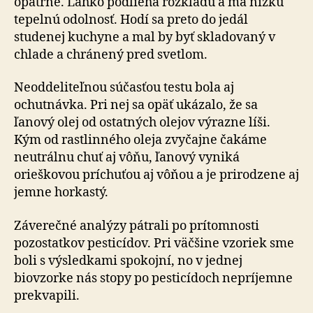
opatrne. Ľahko podlieha rozkladu a má nízku
tepelnú odolnosť. Hodí sa preto do jedál
studenej kuchyne a mal by byť skladovaný v
chlade a chránený pred svetlom.
Neoddeliteľnou súčasťou testu bola aj
ochutnávka. Pri nej sa opäť ukázalo, že sa
ľanový olej od ostatných olejov výrazne líši.
Kým od rastlinného oleja zvyčajne čakáme
neutrálnu chuť aj vôňu, ľanový vyniká
orieškovou príchuťou aj vôňou a je prirodzene aj
jemne horkastý.
Záverečné analýzy pátrali po prítomnosti
pozostatkov pesticídov. Pri väčšine vzoriek sme
boli s výsledkami spokojní, no v jednej
biovzorke nás stopy po pesticídoch nepríjemne
prekvapili.