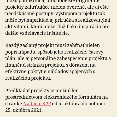
môžu ponúknuť aj dlhodobejšie originálne
projekty zahrňujúce nielen overené, ale aj ešte
neodskúšané postupy. Výstupom projektu tak
môže byť napríklad aj príručka s realizovanými
aktivitami, ktorá môže slúžiť ako inšpirácia pre
ďalšie vzdelávacie inštitúcie.
Každý zaslaný projekt musí zahŕňať nielen
popis nápadu, spôsob jeho realizácie, časový
plán, ale aj personálne zabezpečenie projektu a
finančnú stránku projektu, s dôrazom na
efektívne pokrytie nákladov spojených s
realizáciou projektu.
Predkladať projekty je možné len
prostredníctvom elektronického formulára na
stránke
Nadácie SPP
od 5. októbra do polnoci
25. októbra 2021.