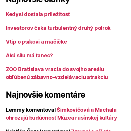
Kedysi dostala príležitosť
Investorov čaká turbulentný druhý polrok
Vtip o psíkovi a mačičke
Akú silu má tanec?
ZOO Bratislava vracia do svojho areálu
obľúbenú zábavno-vzdelávaciu atrakciu
Najnovšie komentáre
Lemmy
komentoval
Šimkovičová a Machala
ohrozujú budúcnosť Múzea rusínskej kultúry