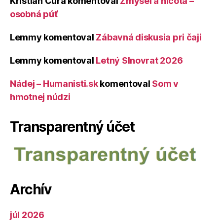
Kristián Čura
komentoval
Zmysel a ničota –
osobná púť
Lemmy
komentoval
Zábavná diskusia pri čaji
Lemmy
komentoval
Letný Slnovrat 2026
Nádej – Humanisti.sk
komentoval
Som v
hmotnej núdzi
Transparentný účet
Archív
júl 2026