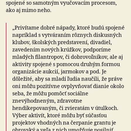
spojené so samotným vyučovacím procesom,
ako aj mimo neho.
„Privítame dobré nápady, ktoré budú spojené
napríklad s vytváraním rôznych diskusných
klubov, školských predstavení, divadiel,
zavedením nových krúžkov, podporíme
mladých filantropov, či dobrovoľníkov, ale aj
aktivity spojené s pomocou druhým formou
organizácie aukcií, jarmokov a pod. Je
dôležité, aby sa mladí ľudia naučili, že práve
oni môžu pozitívne ovplyvňovať dianie okolo
seba, že môžu pomôcť sociálne
znevýhodneným, zdravotne
hendikepovaným, či zvieratám v útulkoch.
Výber aktivít, ktoré môžu byť súčasťou
projektov vhodných na čerpanie grantu je
obrovský a veľa z nich umožňuje posilniť