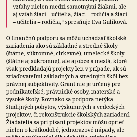
vzťahy nielen medzi samotnými žiakmi, ale
aj vzťah žiaci – učitelia, žiaci – rodičia a žiaci
– učitelia – rodičia,“ spresňuje Eva Guliková.
O finančnú podporu sa môžu uchádzať školské
zariadenia ako sú základné a stredné školy
(štátne, súkromné, cirkevné), umelecké školy
(štátne aj súkromné), ale aj obce a mestá, ktoré
však predkladajú projekty len v prípade, ak sú
zriaďovateľmi základných a stredných škôl bez
právnej subjektivity. Grant nie je určený pre
podnikateľské, právnické osoby, materské a
vysoké školy. Rovnako sa podpora netýka
študijných pobytov, výskumných a vedeckých
projektov, či rekonštrukcie školských zariadení.
Žiadatelia sa pri písaní projektov môžu oprieť
nielen o krátkodobé, jednorazové nápady, ale