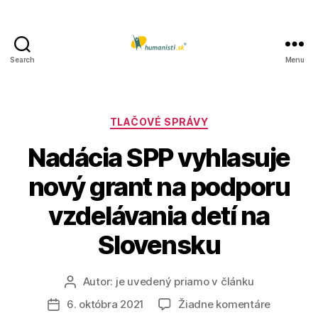
Search
Menu
Humanisti.sk
Kategórie
TLAČOVÉ SPRÁVY
Nadácia SPP vyhlasuje
nový grant na podporu
vzdelávania detí na
Slovensku
Autor:
je uvedený priamo v článku
Autor
článku
na
6. októbra 2021
Žiadne komentáre
Dátum