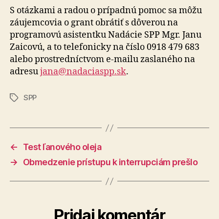
S otázkami a radou o prípadnú pomoc sa môžu
záujemcovia o grant obrátiť s dôverou na
programovú asistentku Nadácie SPP Mgr. Janu
Zaicovú, a to telefonicky na číslo 0918 479 683
alebo prostredníctvom e-mailu zaslaného na
adresu
jana@nadaciaspp.sk
.
SPP
Značky
←
Test ľanového oleja
→
Obmedzenie prístupu k interrupciám prešlo
Pridaj komentár