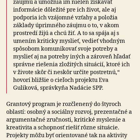
zaujmú a umožnia im nielen získavať
informácie dôležité pre ich život, ale aj
podporia ich vzájomné vzťahy a položia
základy úprimného záujmu o to, v akom
prostredí žijú a chcú žiť. A to sa spája aj s
umením kriticky myslieť, vedieť vhodným
spôsobom komunikovať svoje potreby a
myslieť aj na potreby iných a zároveň hľadať
správne riešenia zložitých situácií, ktoré ich
v živote skôr či neskôr určite postretnú,“
hovorí bližšie o cieľoch projektu Eva
Guliková, správkyňa Nadácie SPP.
Grantový program je rozčlenený do štyroch
oblastí: osobný a sociálny rozvoj, prezentačné a
argumentačné zručnosti, kritické myslenie a
kreativita a schopnosť riešiť rôzne situácie.
Projekty môžu byť orientované tak na aktivity