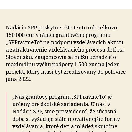
Nadácia
článku
SPP
vyhlasuje
nový
grant
Nadácia SPP poskytne ešte tento rok celkovo
na
150 000 eur v rámci grantového programu
podporu
„SPPravmeTo“ na podporu vzdelávacích aktivít
vzdeláva
a zatraktívnenie vzdelávacieho procesu detí na
detí
Slovensku. Záujemcovia sa môžu uchádzať o
na
maximálnu výšku podpory 1 500 eur na jeden
Slovensk
projekt, ktorý musí byť zrealizovaný do polovice
júna 2022.
„Náš grantový program ‚SPPravmeTo‘ je
určený pre školské zariadenia. U nás, v
Nadácii SPP, sme presvedčení, že súčasná
doba si vyžaduje stále inovatívnejšie formy
vzdelávania, ktoré deti a mládež skutočne