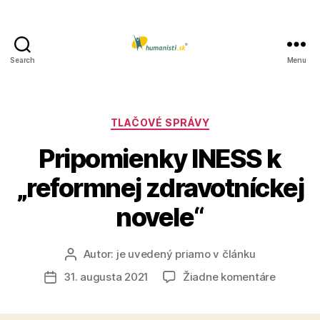
Search
Menu
Humanisti.sk
Kategórie
TLAČOVÉ SPRÁVY
Pripomienky INESS k
„reformnej zdravotníckej
novele“
Autor:
je uvedený priamo v článku
Autor
článku
na
31. augusta 2021
Žiadne komentáre
Dátum
Pripomi
článku
INESS