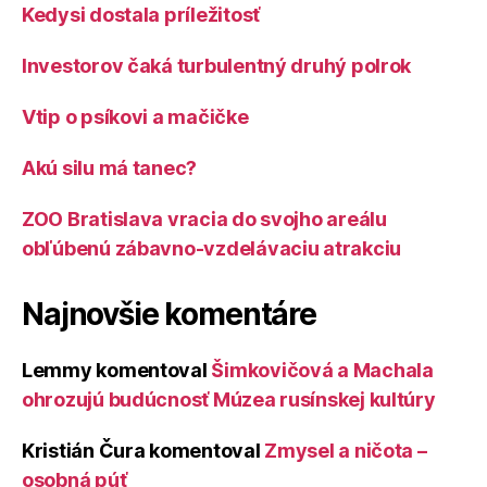
Kedysi dostala príležitosť
Investorov čaká turbulentný druhý polrok
Vtip o psíkovi a mačičke
Akú silu má tanec?
ZOO Bratislava vracia do svojho areálu
obľúbenú zábavno-vzdelávaciu atrakciu
Najnovšie komentáre
Lemmy
komentoval
Šimkovičová a Machala
ohrozujú budúcnosť Múzea rusínskej kultúry
Kristián Čura
komentoval
Zmysel a ničota –
osobná púť