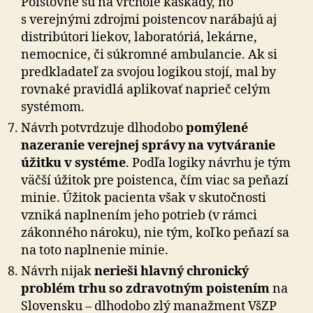
Poisťovne sú na vrchole kaskády, no
s verejnými zdrojmi poistencov narábajú aj
distribútori liekov, laboratóriá, lekárne,
nemocnice, či súkromné ambulancie. Ak si
predkladateľ za svojou logikou stojí, mal by
rovnaké pravidlá aplikovať naprieč celým
systémom.
Návrh potvrdzuje dlhodobo
pomýlené
nazeranie verejnej správy na vytváranie
úžitku v systéme
. Podľa logiky návrhu je tým
väčší úžitok pre poistenca, čím viac sa peňazí
minie. Úžitok pacienta však v skutočnosti
vzniká naplnením jeho potrieb (v rámci
zákonného nároku), nie tým, koľko peňazí sa
na toto naplnenie minie.
Návrh nijak
nerieši hlavný chronický
problém trhu so zdravotným poistením
na
Slovensku – dlhodobo zlý manažment VšZP