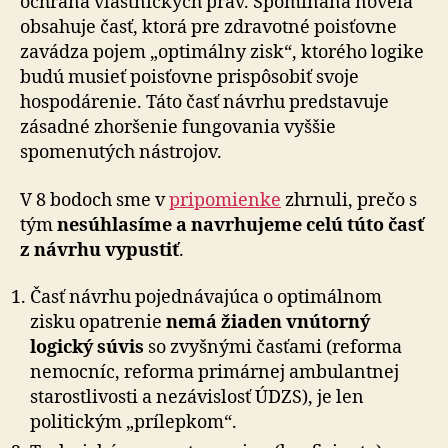
ochrana vlastníckych práv. Spomínaná novela
obsahuje časť, ktorá pre zdravotné poisťovne
zavádza pojem „optimálny zisk“, ktorého logike
budú musieť poisťovne prispôsobiť svoje
hospodárenie. Táto časť návrhu predstavuje
zásadné zhoršenie fungovania vyššie
spomenutých nástrojov.
V 8 bodoch sme v
pripomienke
zhrnuli, prečo s
tým
nesúhlasíme a navrhujeme celú túto časť
z návrhu vypustiť
.
Časť návrhu pojednávajúca o optimálnom
zisku opatrenie
nemá žiaden vnútorný
logický súvis
so zvyšnými časťami (reforma
nemocníc, reforma primárnej ambulantnej
starostlivosti a nezávislosť ÚDZS), je len
politickým „prílepkom“.