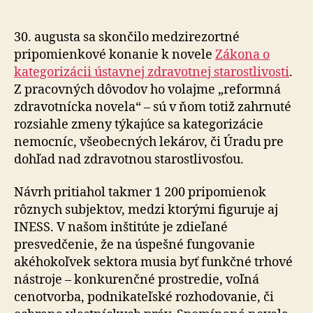
k
„reformn
zdravotn
30. augusta sa skončilo medzirezortné
novele“
pripomienkové konanie k novele
Zákona o
kategorizácii ústavnej zdravotnej starostlivosti
.
Z pracovných dôvodov ho volajme „reformná
zdravotnícka novela“ – sú v ňom totiž zahrnuté
rozsiahle zmeny týkajúce sa kategorizácie
nemocníc, všeobecných lekárov, či Úradu pre
dohľad nad zdravotnou starostlivosťou.
Návrh pritiahol takmer 1 200 pripomienok
rôznych subjektov, medzi ktorými figuruje aj
INESS. V našom inštitúte je zdieľané
presvedčenie, že na úspešné fungovanie
akéhokoľvek sektora musia byť funkčné trhové
nástroje – konkurenčné prostredie, voľná
cenotvorba, podnikateľské rozhodovanie, či