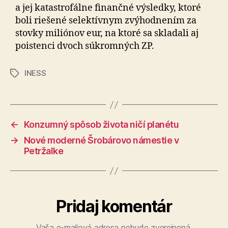
a jej katastrofálne finančné výsledky, ktoré
boli riešené selektívnym zvýhodnením za
stovky miliónov eur, na ktoré sa skladali aj
poistenci dvoch súkromných ZP.
INESS
Značky
←
Konzumný spôsob života ničí planétu
→
Nové moderné Šrobárovo námestie v
Petržalke
Pridaj komentár
Vaša e-mailová adresa nebude zverejnená.