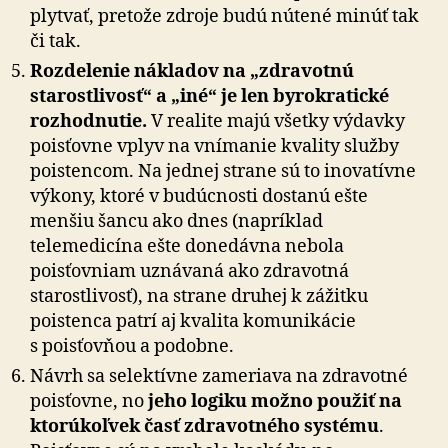
plytvať, pretože zdroje budú nútené minúť tak
či tak.
Rozdelenie nákladov na „zdravotnú
starostlivosť“ a „iné“ je len byrokratické
rozhodnutie.
V realite majú všetky výdavky
poisťovne vplyv na vnímanie kvality služby
poistencom. Na jednej strane sú to inovatívne
výkony, ktoré v budúcnosti dostanú ešte
menšiu šancu ako dnes (napríklad
telemedicína ešte donedávna nebola
poisťovniam uznávaná ako zdravotná
starostlivosť), na strane druhej k zážitku
poistenca patrí aj kvalita komunikácie
s poisťovňou a podobne.
Návrh sa selektívne zameriava na zdravotné
poisťovne, no
jeho logiku možno použiť na
ktorúkoľvek časť zdravotného systému
.