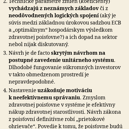
Technické parametre zmien (koeficienty)
vychádzajú z neznámych základov
či z
neodôvodnených logických spojení
(aký je
súvis medzi základnou úrokovou sadzbou ECB
a „optimálnym“ hospodárskym výsledkom
zdravotnej poisťovne?) a ich dopad na sektor
nebol nijak diskutovaný.
Návrh je de facto
skrytým návrhom na
postupné zavedenie unitárneho systému
.
Dlhodobé fungovanie súkromných investorov
v takto obmedzenom prostredí je
nepravdepodobné.
Nastavenie
uzákoňuje motiváciu
k neefektívnemu správaniu
. Zmyslom
zdravotnej poisťovne v systéme je efektívny
nákup zdravotnej starostlivosti. Návrh zákona
z poisťovní definitívne robí „prietokové
ohrievače“. Povedie k tomu, že poisťovne budú