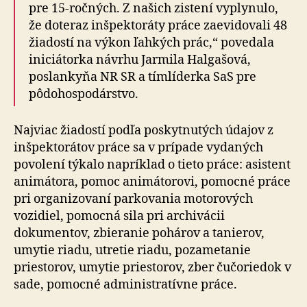
pre 15-ročných. Z našich zistení vyplynulo,
že doteraz inšpektoráty práce zaevidovali 48
žiadostí na výkon ľahkých prác,“ povedala
iniciátorka návrhu Jarmila Halgašová,
poslankyňa NR SR a tímlíderka SaS pre
pôdohospodárstvo.
Najviac žiadostí podľa poskytnutých údajov z
inšpektorátov práce sa v prípade vydaných
povolení týkalo napríklad o tieto práce: asistent
animátora, pomoc animátorovi, pomocné práce
pri organizovaní parkovania motorových
vozidiel, pomocná sila pri archivácii
dokumentov, zbieranie pohárov a tanierov,
umytie riadu, utretie riadu, pozametanie
priestorov, umytie priestorov, zber čučoriedok v
sade, pomocné administratívne práce.