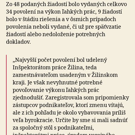
Zo 48 podaných žiadostí bolo vydaných celkovo
34 povolení na výkon ľahkých prác, 9 žiadostí
bolo v štádiu riešenia a v ôsmich prípadoch
povolenia neboli vydané, či už pre späťvzatie
žiadostí alebo nedoloženie potrebných
dokladov.
„Najvyšší počet povolení bol udelený
Inšpektorátom práce Žilina, teda
zamestnávateľom usadeným v Žilinskom
kraji. Je však nevyhnutné potrebné
povoľovanie výkonu ľahkých prác
zjednodušiť. Zaregistrovala som pripomienky
zástupcov podnikateľov, ktorí zmenu vítajú,
ale z ich pohľadu je okolo vybavovania príliš
veľa byrokracie. Určite by sme si mali sadnúť
za spoločný stôl s podnikateľmi,