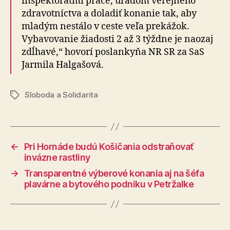
inšpektorátmi práce, úradom verejného
zdravotníctva a doladiť konanie tak, aby
mladým nestálo v ceste veľa prekážok.
Vybavovanie žiadosti 2 až 3 týždne je naozaj
zdĺhavé,“ hovorí poslankyňa NR SR za SaS
Jarmila Halgašová.
Sloboda a Solidarita
Značky
←
Pri Hornáde budú Košičania odstraňovať
invázne rastliny
→
Transparentné výberové konania aj na šéfa
plavárne a bytového podniku v Petržalke