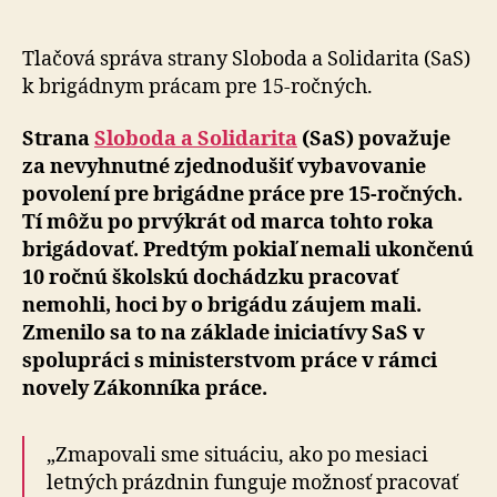
brigádne
práce
pre
Tlačová správa strany Sloboda a Solidarita (SaS)
15-
k brigádnym prácam pre 15-ročných.
ročných
musíme
Strana
Sloboda a Solidarita
(SaS) považuje
zjednodu
za nevyhnutné zjednodušiť vybavovanie
povolení pre brigádne práce pre 15-ročných.
Tí môžu po prvýkrát od marca tohto roka
brigádovať. Predtým pokiaľ nemali ukončenú
10 ročnú školskú dochádzku pracovať
nemohli, hoci by o brigádu záujem mali.
Zmenilo sa to na základe iniciatívy SaS v
spolupráci s ministerstvom práce v rámci
novely Zákonníka práce.
„Zmapovali sme situáciu, ako po mesiaci
letných prázdnin funguje možnosť pracovať