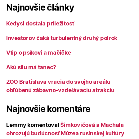
Najnovšie články
Kedysi dostala príležitosť
Investorov čaká turbulentný druhý polrok
Vtip o psíkovi a mačičke
Akú silu má tanec?
ZOO Bratislava vracia do svojho areálu
obľúbenú zábavno-vzdelávaciu atrakciu
Najnovšie komentáre
Lemmy
komentoval
Šimkovičová a Machala
ohrozujú budúcnosť Múzea rusínskej kultúry