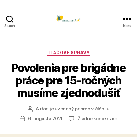
Search
Menu
Humanisti.sk
Kategórie
TLAČOVÉ SPRÁVY
Povolenia pre brigádne
práce pre 15-ročných
musíme zjednodušiť
Autor:
je uvedený priamo v článku
Autor
článku
na
6. augusta 2021
Žiadne komentáre
Dátum
Povoleni
článku
pre