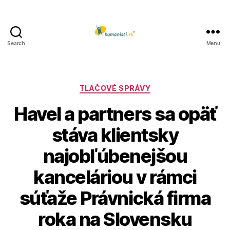
Search
Menu
Humanisti.sk
Kategórie
TLAČOVÉ SPRÁVY
Havel a partners sa opäť
stáva klientsky
najobľúbenejšou
kanceláriou v rámci
súťaže Právnická firma
roka na Slovensku