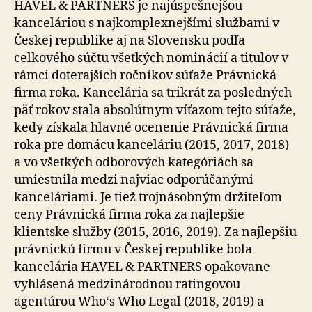
HAVEL & PARTNERS je najúspešnejšou
kanceláriou s najkomplexnejšími službami v
Českej republike aj na Slovensku podľa
celkového súčtu všetkých nominácií a titulov v
rámci doterajších ročníkov súťaže Právnická
firma roka. Kancelária sa trikrát za posledných
päť rokov stala absolútnym víťazom tejto súťaže,
kedy získala hlavné ocenenie Právnická firma
roka pre domácu kanceláriu (2015, 2017, 2018)
a vo všetkých odborových kategóriách sa
umiestnila medzi najviac odporúčanými
kanceláriami. Je tiež trojnásobným držiteľom
ceny Právnická firma roka za najlepšie
klientske služby (2015, 2016, 2019). Za najlepšiu
právnickú firmu v Českej republike bola
kancelária HAVEL & PARTNERS opakovane
vyhlásená medzinárodnou ratingovou
agentúrou Who‘s Who Legal (2018, 2019) a