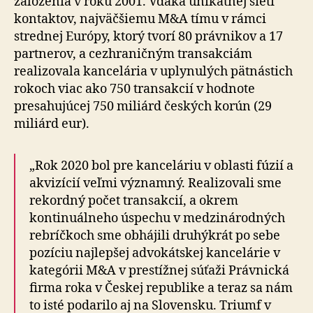
založenia v roku 2001. Vďaka unikátnej sieti
kontaktov, najväčšiemu M&A tímu v rámci
strednej Európy, ktorý tvorí 80 právnikov a 17
partnerov, a cezhraničným transakciám
realizovala kancelária v uplynulých pätnástich
rokoch viac ako 750 transakcií v hodnote
presahujúcej 750 miliárd českých korún (29
miliárd eur).
„Rok 2020 bol pre kanceláriu v oblasti fúzií a
akvizícií veľmi významný. Realizovali sme
rekordný počet transakcií, a okrem
kontinuálneho úspechu v medzinárodných
rebríčkoch sme obhájili druhýkrát po sebe
pozíciu najlepšej advokátskej kancelárie v
kategórii M&A v prestížnej súťaži Právnická
firma roka v Českej republike a teraz sa nám
to isté podarilo aj na Slovensku. Triumf v