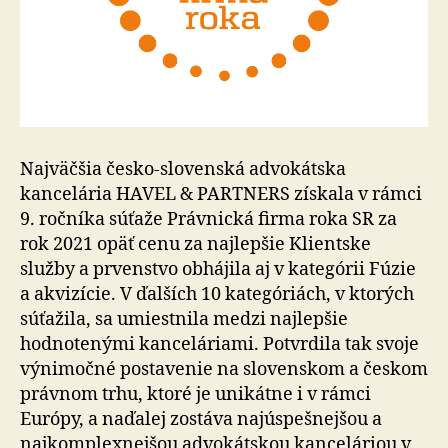
Najväčšia česko-slovenská advokátska
kancelária HAVEL & PARTNERS získala v rámci
9. ročníka súťaže Právnická firma roka SR za
rok 2021 opäť cenu za najlepšie Klientske
služby a prvenstvo obhájila aj v kategórii Fúzie
a akvizície. V ďalších 10 kategóriách, v ktorých
súťažila, sa umiestnila medzi najlepšie
hodnotenými kanceláriami. Potvrdila tak svoje
výnimočné postavenie na slovenskom a českom
právnom trhu, ktoré je unikátne i v rámci
Európy, a naďalej zostáva najúspešnejšou a
najkomplexnejšou advokátskou kanceláriou v