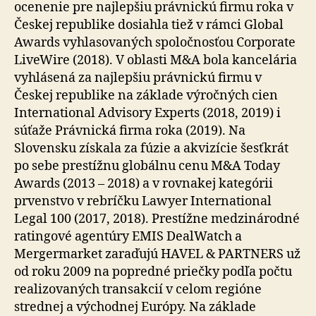
ocenenie pre najlepšiu právnickú firmu roka v
Českej republike dosiahla tiež v rámci Global
Awards vyhlasovaných spoločnosťou Corporate
LiveWire (2018). V oblasti M&A bola kancelária
vyhlásená za najlepšiu právnickú firmu v
Českej republike na základe výročných cien
International Advisory Experts (2018, 2019) i
súťaže Právnická firma roka (2019). Na
Slovensku získala za fúzie a akvizície šesťkrát
po sebe prestížnu globálnu cenu M&A Today
Awards (2013 – 2018) a v rovnakej kategórii
prvenstvo v rebríčku Lawyer International
Legal 100 (2017, 2018). Prestížne medzinárodné
ratingové agentúry EMIS DealWatch a
Mergermarket zaraďujú HAVEL & PARTNERS už
od roku 2009 na popredné priečky podľa počtu
realizovaných transakcií v celom regióne
strednej a východnej Európy. Na základe