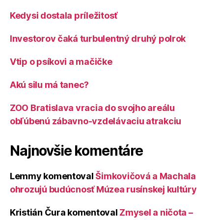
Kedysi dostala príležitosť
Investorov čaká turbulentný druhý polrok
Vtip o psíkovi a mačičke
Akú silu má tanec?
ZOO Bratislava vracia do svojho areálu
obľúbenú zábavno-vzdelávaciu atrakciu
Najnovšie komentáre
Lemmy
komentoval
Šimkovičová a Machala
ohrozujú budúcnosť Múzea rusínskej kultúry
Kristián Čura
komentoval
Zmysel a ničota –