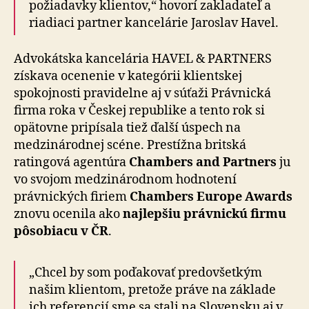
požiadavky klientov,“ hovorí zakladateľ a
riadiaci partner kancelárie Jaroslav Havel.
Advokátska kancelária HAVEL & PARTNERS
získava ocenenie v kategórii klientskej
spokojnosti pravidelne aj v súťaži Právnická
firma roka v Českej republike a tento rok si
opätovne pripísala tiež ďalší úspech na
medzinárodnej scéne. Prestížna britská
ratingová agentúra
Chambers and Partners
ju
vo svojom medzinárodnom hodnotení
právnických firiem
Chambers Europe Awards
znovu ocenila ako
najlepšiu právnickú firmu
pôsobiacu v ČR
.
„Chcel by som poďakovať predovšetkým
našim klientom, pretože práve na základe
ich referencií sme sa stali na Slovensku aj v