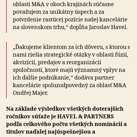
oblasti M&A v oboch krajinách súčasne
považujem za unikátny úspech a za
potvrdenie rastúcej pozície našej kancelárie
na slovenskom trhu,“ dopĺňa Jaroslav Havel.
„Ďakujeme klientom za ich dôveru, s ktorou s
nami riešia strategické otázky v oblasti fúzií,
akvizícií, predajov a reorganizácií
spoločností, ktoré majú významný vplyv na
ich ďalšie podnikanie,“ dodáva partner
kancelárie spoluzodpovedný za oblasť M&A
Ondřej Majer.
Na základe výsledkov všetkých doterajších
ročníkov súťaže je HAVEL & PARTNERS
podľa celkového počtu všetkých nominácií a
titulov naďalej najúspešnejšou a