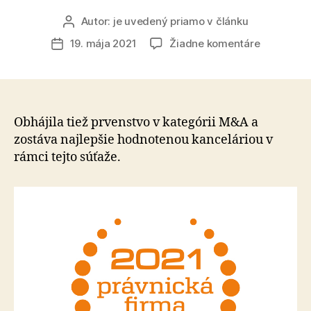
Autor:
je uvedený priamo v článku
Autor
článku
na
19. mája 2021
Žiadne komentáre
Dátum
Havel
článku
a
partners
sa
opäť
Obhájila tiež prvenstvo v kategórii M&A a
stáva
zostáva najlepšie hodnotenou kanceláriou v
klientsky
rámci tejto súťaže.
najobľúbe
kancelári
v
rámci
súťaže
Právnická
firma
roka
na
Slovensku