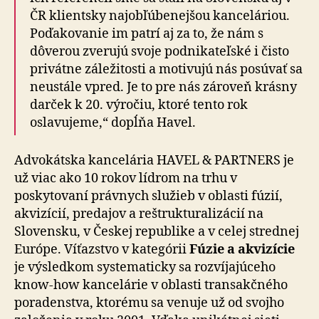
ČR klientsky najobľúbenejšou kanceláriou.
Poďakovanie im patrí aj za to, že nám s
dôverou zverujú svoje podnikateľské i čisto
privátne záležitosti a motivujú nás posúvať sa
neustále vpred. Je to pre nás zároveň krásny
darček k 20. výročiu, ktoré tento rok
oslavujeme,“ dopĺňa Havel.
Advokátska kancelária HAVEL & PARTNERS je
už viac ako 10 rokov lídrom na trhu v
poskytovaní právnych služieb v oblasti fúzií,
akvizícií, predajov a reštrukturalizácií na
Slovensku, v Českej republike a v celej strednej
Európe. Víťazstvo v kategórii
Fúzie a akvizície
je výsledkom systematicky sa rozvíjajúceho
know-how kancelárie v oblasti transakčného
poradenstva, ktorému sa venuje už od svojho