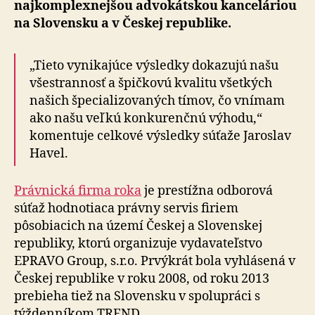
najkomplexnejšou advokátskou kanceláriou
na Slovensku a v Českej republike.
„Tieto vynikajúce výsledky dokazujú našu
všestrannosť a špičkovú kvalitu všetkých
našich špecializovaných tímov, čo vnímam
ako našu veľkú konkurenčnú výhodu,“
komentuje celkové výsledky súťaže Jaroslav
Havel.
Právnická firma roka
je prestížna odborová
súťaž hodnotiaca právny servis firiem
pôsobiacich na území Českej a Slovenskej
republiky, ktorú organizuje vydavateľstvo
EPRAVO Group, s.r.o. Prvýkrát bola vyhlásená v
Českej republike v roku 2008, od roku 2013
prebieha tiež na Slovensku v spolupráci s
týždenníkom TREND.