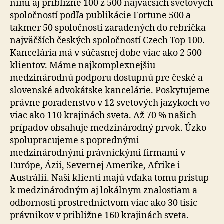
nimi aj približne 100 z 500 najväčších svetových
spoločností podľa publikácie Fortune 500 a
takmer 50 spoločností zaradených do rebríčka
najväčších českých spoločností Czech Top 100.
Kancelária má v súčasnej dobe viac ako 2 500
klientov. Máme najkomplexnejšiu
medzinárodnú podporu dostupnú pre české a
slovenské advokátske kancelárie. Poskytujeme
právne poradenstvo v 12 svetových jazykoch vo
viac ako 110 krajinách sveta. Až 70 % našich
prípadov obsahuje medzinárodný prvok. Úzko
spolupracujeme s poprednými
medzinárodnými právnickými firmami v
Európe, Ázii, Severnej Amerike, Afrike i
Austrálii. Naši klienti majú vďaka tomu prístup
k medzinárodným aj lokálnym znalostiam a
odbornosti prostredníctvom viac ako 30 tisíc
právnikov v približne 160 krajinách sveta.