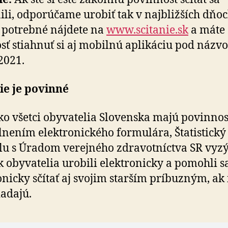
ili, odporúčame urobiť tak v najbližších dňoc
 potrebné nájdete na
www.scitanie.sk
a máte
ť stiahnuť si aj mobilnú aplikáciu pod názv
2021.
ie je povinné
o všetci obyvatelia Slovenska majú povinnosť
lnením elektronického formulára, Štatistický
lu s Úradom verejného zdravotníctva SR vyzý
k obyvatelia urobili elektronicky a pomohli s
onicky sčítať aj svojim starším príbuzným, ak 
iadajú.