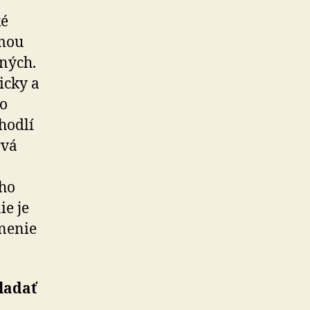
ké
rmou
tných.
icky a
to
hodlí
rvá
ého
ie je
lnenie
ladať