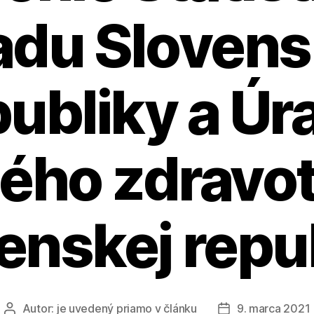
adu Slovens
publiky a Úr
ného zdravot
enskej repu
Autor:
je uvedený priamo v článku
9. marca 2021
Autor
Dátum