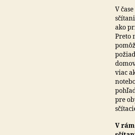
V čase
sčítan
ako pr
Preto 
pomôžt
požiad
domova
viac a
notebo
pohľad
pre ob
sčítac
V rám
sčítan