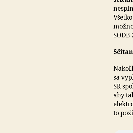
nespln
Všetko
možnos
SODB 
Sčítan
Nakoľk
sa vyp
SR spo
aby ta
elektr
to pož