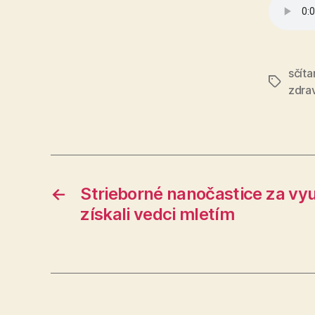
sčíta
Značky
zdra
←
Strieborné nanočastice za využ
získali vedci mletím