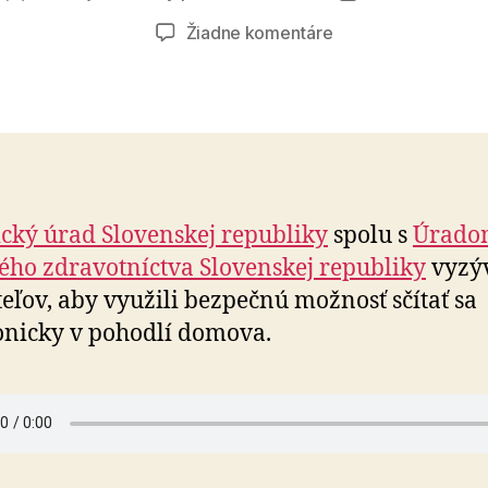
článku
článku
na
Žiadne komentáre
Spoločné
tlačové
vyhlásenie
Štatistického
úradu
Slovenskej
republiky
tický úrad Slovenskej republiky
spolu s
Úrado
a
ého zdravotníctva Slovenskej republiky
vyzý
Úradu
verejného
eľov, aby využili bezpečnú možnosť sčítať sa
zdravotníctva
onicky v pohodlí domova.
Slovenskej
republiky