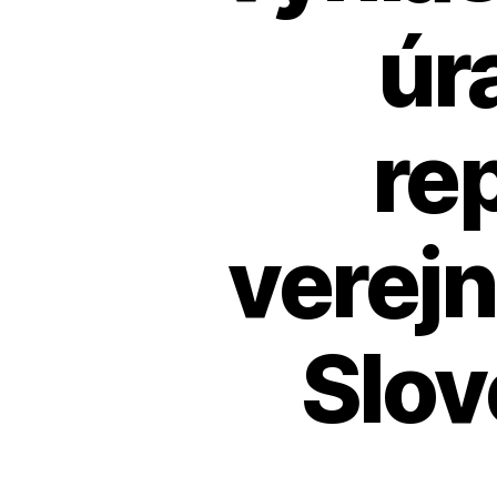
úr
re
verej
Slov