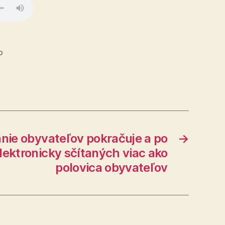
o
anie obyvateľov pokračuje a po
→
elektronicky sčítaných viac ako
polovica obyvateľov