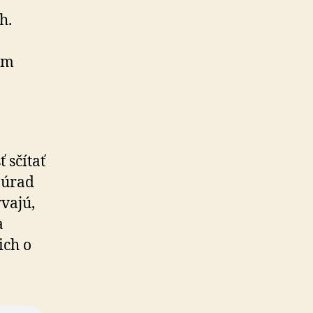
h.
om
 sčítať
 úrad
vajú,
a
ich o