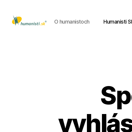
O humanistoch
Humanisti S
Humanisti.sk
Sp
vyhlás