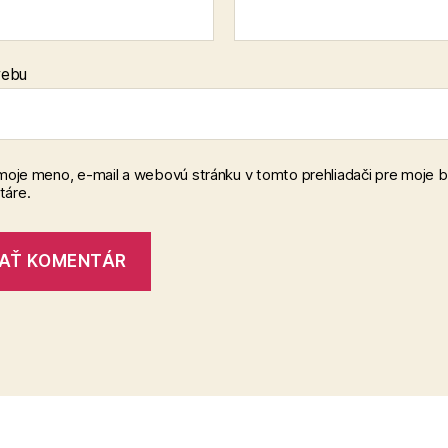
webu
 moje meno, e-mail a webovú stránku v tomto prehliadači pre moje 
áre.