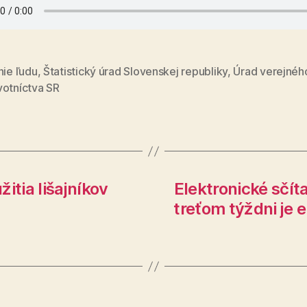
nie ľudu
,
Štatistický úrad Slovenskej republiky
,
Úrad verejnéh
votníctva SR
itia lišajníkov
Elektronické sčít
treťom týždni je 