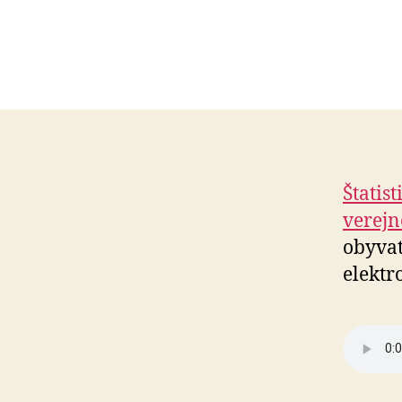
Štatis
verejn
obyvat
elektr