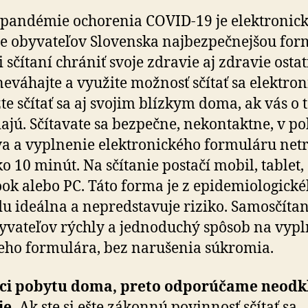
 pandémie ochorenia COVID-19 je elektronic
ie obyvateľov Slovenska najbezpečnejšou fo
i sčítaní chrániť svoje zdravie aj zdravie osta
neváhajte a využite možnosť sčítať sa elektron
e sčítať sa aj svojim blízkym doma, ak vás o 
ajú. Sčítavate sa bezpečne, nekontaktne, v po
 a vyplnenie elektronického formuláru net
ko 10 minút. Na sčítanie postačí mobil, tablet,
ok alebo PC. Táto forma je z epidemiologick
u ideálna a nepredstavuje riziko. Samosčítan
yvateľov rýchly a jednoduchý spôsob na vyp
ieho formulára, bez narušenia súkromia.
ci pobytu doma, preto odporúčame neodk
ie.
Ak ste si ešte zákonnú povinnosť sčítať sa