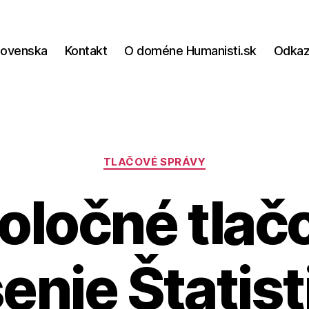
lovenska
Kontakt
O doméne Humanisti.sk
Odka
Kategórie
TLAČOVÉ SPRÁVY
oločné tlač
enie Štatis