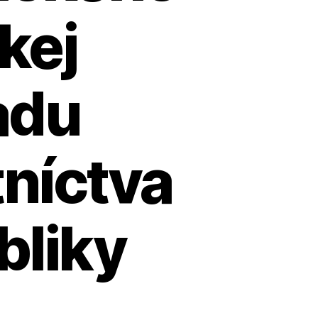
kej
adu
níctva
bliky