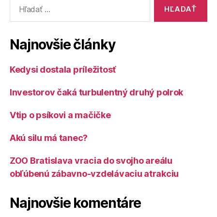
Vyhľadať:
Najnovšie články
Kedysi dostala príležitosť
Investorov čaká turbulentný druhý polrok
Vtip o psíkovi a mačičke
Akú silu má tanec?
ZOO Bratislava vracia do svojho areálu
obľúbenú zábavno-vzdelávaciu atrakciu
Najnovšie komentáre