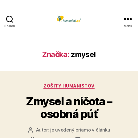
Search
Menu
Humanisti.sk
Značka:
zmysel
Kategórie
ZOŠITY HUMANISTOV
Zmysel a ničota –
osobná púť
Autor:
je uvedený priamo v článku
Autor
článku