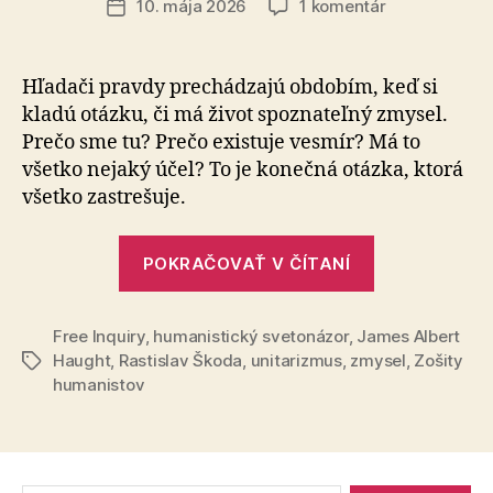
na
10. mája 2026
1 komentár
Dátum
Zmysel
článku
a
ničota
Hľadači pravdy prechádzajú obdobím, keď si
–
kladú otáz­ku, či má život spoznateľný zmysel.
osobná
Prečo sme tu? Prečo existuje vesmír? Má to
púť
všetko nejaký účel? To je konečná otázka, ktorá
všetko zastrešuje.
„Zmysel
POKRAČOVAŤ V ČÍTANÍ
a
ničota
Free Inquiry
,
humanistický svetonázor
,
James Albert
–
Haught
,
Rastislav Škoda
,
unitarizmus
,
zmysel
,
Zošity
Značky
osobná
humanistov
púť“