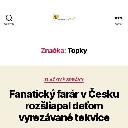
Search
Menu
Humanisti.sk
Značka:
Topky
Kategórie
TLAČOVÉ SPRÁVY
Fanatický farár v Česku
rozšliapal deťom
vyrezávané tekvice