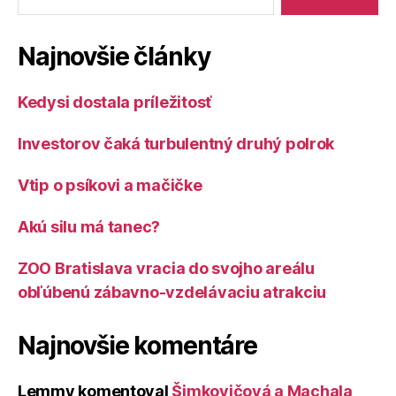
Najnovšie články
Kedysi dostala príležitosť
Investorov čaká turbulentný druhý polrok
Vtip o psíkovi a mačičke
Akú silu má tanec?
ZOO Bratislava vracia do svojho areálu
obľúbenú zábavno-vzdelávaciu atrakciu
Najnovšie komentáre
Lemmy
komentoval
Šimkovičová a Machala