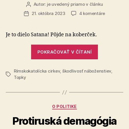
Autor:
je uvedený priamo v článku
Autor
článku
na
21. októbra 2023
4 komentáre
Dátum
Fanatický
článku
farár
v
Je to dielo Satana! Pôjde na ko­ber­ček.
Česku
rozšliapal
„Fanatický
deťom
POKRAČOVAŤ V ČÍTANÍ
farár
vyrezávané
v
tekvice
Rímskokatolícka cirkev
,
škodlivosť náboženstiev
Česku
,
Značky
Topky
rozšliapal
deťom
vyrezávané
tekvice“
Kategórie
O POLITIKE
Protiruská demagógia