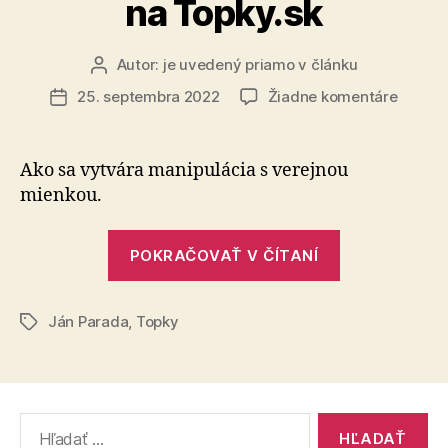
na Topky.sk
Autor:
je uvedený priamo v článku
Autor
článku
na
25. septembra 2022
Žiadne komentáre
Dátum
Protiru
článku
demag
na
Ako sa vytvára manipulácia s verejnou
Topky.
mienkou.
„Protiruská
POKRAČOVAŤ V ČÍTANÍ
demagógia
na
Ján Parada
,
Topky
Topky.sk“
Značky
Vyhľadať: