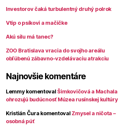
Investorov čaká turbulentný druhý polrok
Vtip o psíkovi a mačičke
Akú silu má tanec?
ZOO Bratislava vracia do svojho areálu
obľúbenú zábavno-vzdelávaciu atrakciu
Najnovšie komentáre
Lemmy
komentoval
Šimkovičová a Machala
ohrozujú budúcnosť Múzea rusínskej kultúry
Kristián Čura
komentoval
Zmysel a ničota –
osobná púť