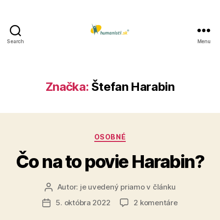
Search
Menu
Humanisti.sk
Značka:
Štefan Harabin
Kategórie
OSOBNÉ
Čo na to povie Harabin?
Autor:
je uvedený priamo v článku
Autor
článku
na
5. októbra 2022
2 komentáre
Dátum
Čo
článku