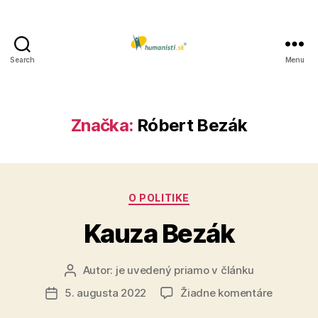
Search
Menu
Humanisti.sk
Značka:
Róbert Bezák
Kategórie
O POLITIKE
Kauza Bezák
Autor:
je uvedený priamo v článku
Autor
článku
na
5. augusta 2022
Žiadne komentáre
Dátum
Kauza
článku