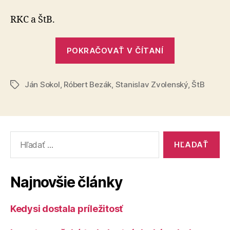
Bezák
RKC a ŠtB.
„Kauza
POKRAČOVAŤ V ČÍTANÍ
Bezák“
Ján Sokol
,
Róbert Bezák
,
Stanislav Zvolenský
,
ŠtB
Značky
Vyhľadať:
Najnovšie články
Kedysi dostala príležitosť