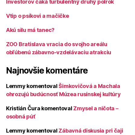
Investorov čaká turbulentný druhý polrok
Vtip o psíkovi a mačičke
Akú silu má tanec?
ZOO Bratislava vracia do svojho areálu
obľúbenú zábavno-vzdelávaciu atrakciu
Najnovšie komentáre
Lemmy
komentoval
Šimkovičová a Machala
ohrozujú budúcnosť Múzea rusínskej kultúry
Kristián Čura
komentoval
Zmysel a ničota –
osobná púť
Lemmy
komentoval
Zábavná diskusia pri čaji