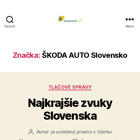
Search
Menu
Humanisti.sk
Značka:
ŠKODA AUTO Slovensko
Kategórie
TLAČOVÉ SPRÁVY
Najkrajšie zvuky
Slovenska
Autor:
je uvedený priamo v článku
Autor
článku