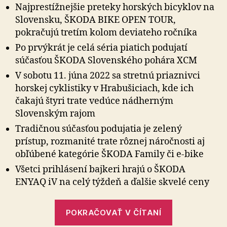
OPEN
Najprestížnejšie preteky horských bicyklov na
TOUR
Slovensku, ŠKODA BIKE OPEN TOUR,
pokračuje
pokračujú tretím kolom deviateho ročníka
už
v
Po prvýkrát je celá séria piatich podujatí
túto
súčasťou ŠKODA Slovenského pohára XCM
sobotu
V sobotu 11. júna 2022 sa stretnú priaznivci
v
horskej cyklistiky v Hrabušiciach, kde ich
Slovenskom
čakajú štyri trate vedúce nádherným
raji
Slovenským rajom
Tradičnou súčasťou podujatia je zelený
prístup, rozmanité trate rôznej náročnosti aj
obľúbené kategórie ŠKODA Family či e-bike
Všetci prihlásení bajkeri hrajú o ŠKODA
ENYAQ iV na celý týždeň a ďalšie skvelé ceny
„ŠKODA
POKRAČOVAŤ V ČÍTANÍ
BIKE