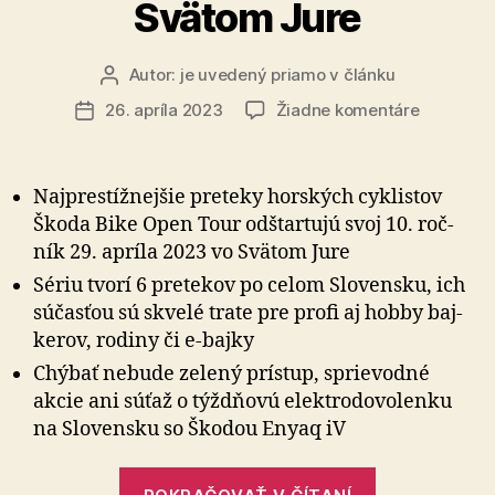
Svätom Jure
Autor:
je uvedený priamo v článku
Autor
článku
na
26. apríla 2023
Žiadne komentáre
Dátum
Škoda
článku
Bike
Open
Najprestížnejšie preteky horských cyklistov
Tour
Škoda Bike Open Tour od­štar­tu­jú svoj 10. roč­
odštartuj
ník 29. aprí­la 2023 vo Svä­tom Jure
10.
ročník
Sériu tvorí 6 pretekov po celom Slo­vensku, ich
vo
sú­časťou sú skve­lé trate pre profi aj hobby baj­
Svätom
ke­rov, ro­di­ny či e-bajky
Jure
Chýbať nebude zelený prístup, sprie­vod­né
akcie ani súťaž o týžd­ňo­vú elektro­do­vo­len­ku
na Slo­vensku so Ško­dou Enyaq iV
„Škoda