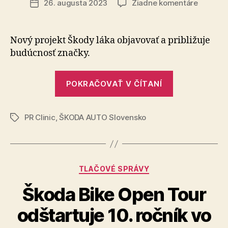
na
26. augusta 2023
Žiadne komentáre
Dátum
Najkrajš
článku
zvuky
Slovens
Nový projekt Škody láka objavovať a pri­bli­žuje
bu­dúc­nosť značky.
„Najkrajšie
POKRAČOVAŤ V ČÍTANÍ
zvuky
Slovenska“
PR Clinic
,
ŠKODA AUTO Slovensko
Značky
Kategórie
TLAČOVÉ SPRÁVY
Škoda Bike Open Tour
odštartuje 10. ročník vo