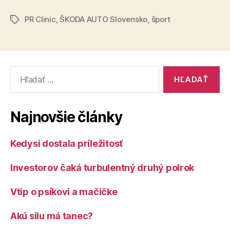
OPEN
PR Clinic
,
ŠKODA AUTO Slovensko
,
šport
TOUR
Značky
pokračuje
už
v
Vyhľadať:
túto
sobotu
v
Najnovšie články
Slovenskom
raji“
Kedysi dostala príležitosť
Investorov čaká turbulentný druhý polrok
Vtip o psíkovi a mačičke
Akú silu má tanec?