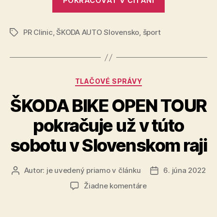
POKRAČOVAŤ V ČÍTANÍ
Bike
Open
PR Clinic
,
ŠKODA AUTO Slovensko
,
šport
Tour
Značky
odštartuje
10.
ročník
Kategórie
TLAČOVÉ SPRÁVY
vo
Svätom
ŠKODA BIKE OPEN TOUR
Jure“
pokračuje už v túto
sobotu v Slovenskom raji
Autor:
je uvedený priamo v článku
6. júna 2022
Autor
Dátum
článku
článku
na
Žiadne komentáre
ŠKODA
BIKE