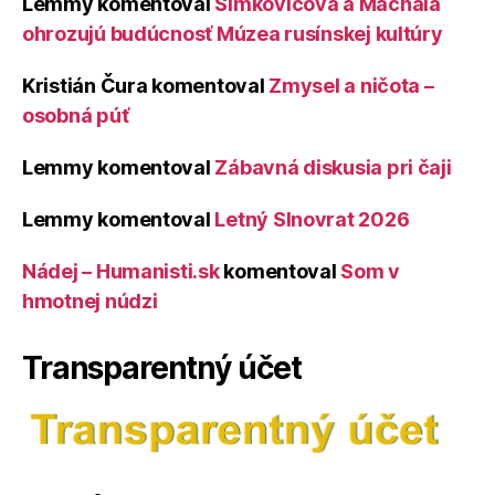
Lemmy
komentoval
Šimkovičová a Machala
ohrozujú budúcnosť Múzea rusínskej kultúry
Kristián Čura
komentoval
Zmysel a ničota –
osobná púť
Lemmy
komentoval
Zábavná diskusia pri čaji
Lemmy
komentoval
Letný Slnovrat 2026
Nádej – Humanisti.sk
komentoval
Som v
hmotnej núdzi
Transparentný účet