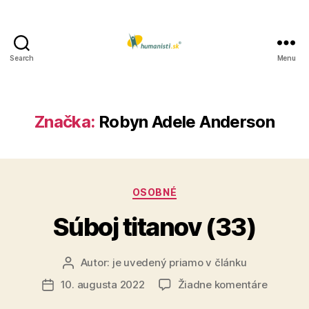
Search
Menu
Humanisti.sk
Značka:
Robyn Adele Anderson
Kategórie
OSOBNÉ
Súboj titanov (33)
Autor:
je uvedený priamo v článku
Autor
článku
na
10. augusta 2022
Žiadne komentáre
Dátum
Súboj
článku