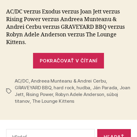
titanov
(33)
AC/DC verzus Exodus verzus Joan Jett verzus
Rising Power verzus Andreea Munteanu &
Andrei Cerbu verzus GRAVEYARD BBQ verzus
Robyn Adele Anderson verzus The Lounge
Kittens.
„Súboj
POKRAČOVAŤ V ČÍTANÍ
titanov
(33)“
AC/DC
,
Andreea Munteanu & Andrei Cerbu
,
GRAVEYARD BBQ
,
hard rock
,
hudba
,
Ján Parada
,
Joan
Značky
Jett
,
Rising Power
,
Robyn Adele Anderson
,
súboj
titanov
,
The Lounge Kittens
Vyhľadať: