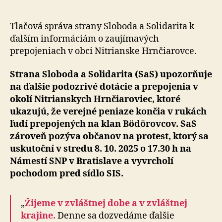
a
kryje
klan
Tlačová správa strany Sloboda a Solidarita k
Bödörovc
ďalším in­for­má­ci­ám o zaujímavých
Gašpar
prepojeniach v obci Nitrianske Hrnčiarovce.
musí
skončiť
Strana Sloboda a Solidarita (SaS) upozorňuje
na ďalšie podozrivé dotácie a prepojenia v
okolí Nitrianskych Hrnčiaroviec, ktoré
ukazujú, že verejné peniaze kon­čia v rukách
ľudí prepojených na klan Bödörovcov. SaS
zároveň pozýva občanov na protest, ktorý sa
uskutoční v stredu 8. 10. 2025 o 17.30 h na
Námestí SNP v Bratislave a vyvrcholí
pochodom pred sídlo SIS.
„
Žijeme v zvláštnej dobe a v zvláštnej
krajine.
Denne sa dozvedáme ďalšie