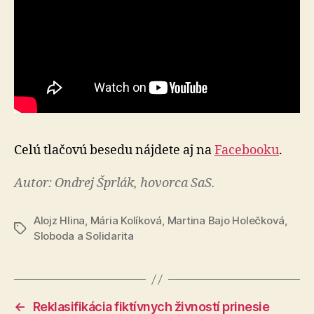
Celú tlačovú besedu nájdete aj na
Facebooku
.
Autor: Ondrej Šprlák, hovorca SaS.
Alojz Hlina
,
Mária Kolíková
,
Martina Bajo Holečková
,
Značky
Sloboda a Solidarita
←
Reklasifikácia fiktívnych živností prinesie