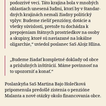
podozrivé veci. Táto krajina bola v mnohých
oblastiach unesená ľuďmi, ktorí by v štan­dar­
dných krajinách nemali žiadny politický
vplyv. Budeme riešiť penzióny, dotácie a
všetky súvislosti, pretože tu dochádza k
prepojeniam štátnych prostriedkov na oso­by
a skupiny, ktoré sú naviazané na lokálne
oligarchie,“ uviedol poslanec SaS Alojz Hlina.
„Budeme žiadať kompletné doklady od obce
a prí­sluš­ných inštitúcií. Máme povinnosť na
to upozorniť a ko­nať.“
Poslankyňa SaS Martina Bajo Holečková
pripomenula predošlé zistenia o penzióne
Malanta a nové otázky okolo financovania obce.