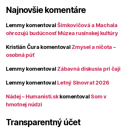
Najnovšie komentáre
Lemmy
komentoval
Šimkovičová a Machala
ohrozujú budúcnosť Múzea rusínskej kultúry
Kristián Čura
komentoval
Zmysel a ničota –
osobná púť
Lemmy
komentoval
Zábavná diskusia pri čaji
Lemmy
komentoval
Letný Slnovrat 2026
Nádej – Humanisti.sk
komentoval
Som v
hmotnej núdzi
Transparentný účet