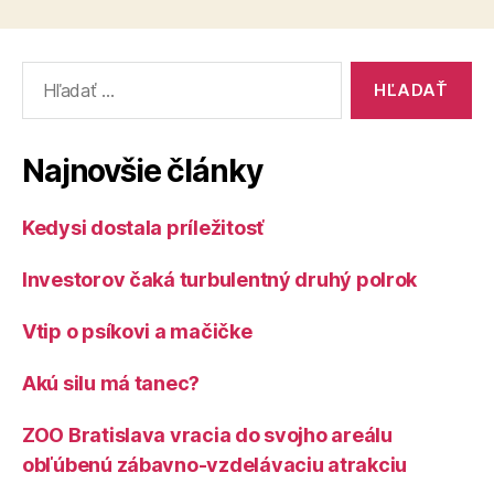
Vyhľadať:
Najnovšie články
Kedysi dostala príležitosť
Investorov čaká turbulentný druhý polrok
Vtip o psíkovi a mačičke
Akú silu má tanec?
ZOO Bratislava vracia do svojho areálu
obľúbenú zábavno-vzdelávaciu atrakciu