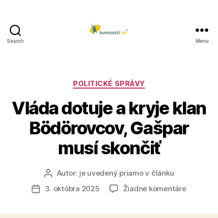
Search
Menu
Humanisti.sk
Kategórie
POLITICKÉ SPRÁVY
Vláda dotuje a kryje klan
Bödörovcov, Gašpar
musí skončiť
Autor:
je uvedený priamo v článku
Autor
článku
na
3. októbra 2025
Žiadne komentáre
Dátum
Vláda
článku
dotuje