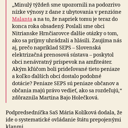
„Minulý týždeň sme upozornili na podozrivo
nízke výnosy z dane z ubytovania v penzióne
Malanta
a na to, že napriek tomu je teraz do
konca roka obsadený. Poslali sme obci
Nitrianske Hrnčiarovce ďalšie otázky o tom,
ako sa príjmy uhrádzali a hlásili. Zaujíma nás
aj, prečo napríklad SEPS – Slovenská
elektrizačná pre­no­so­vá sústava – poskytol
obci nenávratný príspevok na am­fi­teáter.
Akým kľúčom boli prideľované tieto peniaze
a koľko ďalších obcí dostalo podobné
dotácie? Peniaze SEPS sú peniaze občanov a
občania majú právo vedieť, ako sa rozdeľujú,“
zdôraznila Martina Bajo Holečková.
Podpredsedníčka SaS Mária Kolíková dodala, že
ide o systematické ovládanie štátu prepojenými
klanmi.