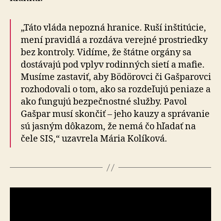
„Táto vláda nepozná hranice. Ruší inštitúcie,
mení pravidlá a rozdáva verejné prostriedky
bez kontroly. Vidíme, že štátne orgány sa
dostávajú pod vplyv rodinných sietí a mafie.
Musíme zastaviť, aby Bödörovci či Gašparovci
rozhodovali o tom, ako sa rozdeľujú peniaze a
ako fungujú bezpečnostné služby. Pavol
Gašpar musí skončiť – jeho kauzy a správanie
sú jasným dôkazom, že nemá čo hľadať na
čele SIS,“ uzavrela Mária Kolíková.