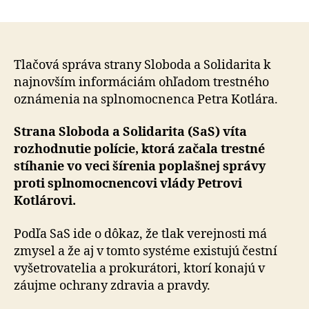
Naše
článku
trestné
oznámen
na
Petra
Tlačová správa strany Sloboda a Solidarita k
Kotlára
najnovším informáciám ohľadom trestného
malo
oznámenia na splno­moc­nen­ca Petra Kotlára.
zmysel
–
Strana Sloboda a Solidarita (SaS) víta
polícia
rozhodnutie polície, ktorá začala trestné
začala
stíhanie vo veci šírenia poplašnej správy
trestné
proti splnomocnencovi vlády Petrovi
stíhanie
Kotlárovi.
Podľa SaS ide o dôkaz, že tlak verejnosti má
zmysel a že aj v tomto systéme existujú čestní
vyšetrovatelia a pro­ku­rá­to­ri, ktorí konajú v
záujme ochrany zdravia a pravdy.