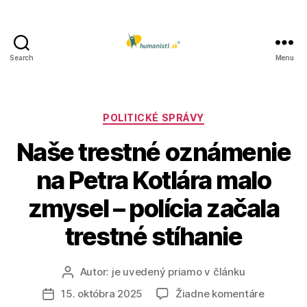
Search
Menu
Humanisti.sk
Kategórie
POLITICKÉ SPRÁVY
Naše trestné oznámenie
na Petra Kotlára malo
zmysel – polícia začala
trestné stíhanie
Autor:
je uvedený priamo v článku
Autor
článku
na
15. októbra 2025
Žiadne komentáre
Dátum