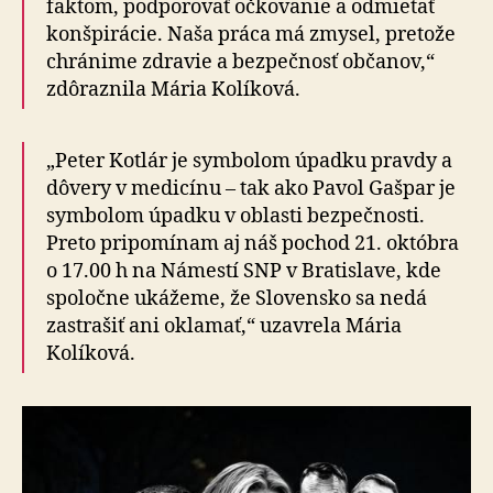
faktom, podporovať očkovanie a odmietať
konšpirácie. Naša práca má zmysel, pretože
chránime zdravie a bezpečnosť občanov,“
zdôraznila Mária Kolíková.
„Peter Kotlár je symbolom úpadku pravdy a
dôvery v medicínu – tak ako Pavol Gašpar je
symbolom úpadku v oblasti bezpečnosti.
Preto pripomínam aj náš pochod 21. októbra
o 17.00 h na Námestí SNP v Bratislave, kde
spoločne ukážeme, že Slovensko sa nedá
zastrašiť ani oklamať,“ uzavrela Mária
Kolíková.