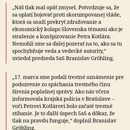
„Náš tlak mal opäť zmysel. Potvrdzuje sa, že
sa oplatí bojovať proti skorumpovanej vláde,
ktorá sa snaží prekryť zdražovanie a
ekonomický kolaps Slovenska témami ako je
strašenie a konšpirovanie Petra Kotlára.
Nemohli sme sa ďalej pozerať na to, ako sa tu
spo­chyb­ňu­je veda a vedecké autority,“
uviedol predseda SaS Branislav Gröhling.
„17. marca sme podali trestné oznámenie pre
po­do­zre­nie zo spáchania trestného činu
šírenia poplašnej správy. Ako nás včera
informovala krajská polícia v Bratislave –
voči Petrovi Kotlárovi bolo začaté trestné
stíhanie. Je to ďalší úspech SaS a dôkaz, že
tlak na pravdu funguje,“ doplnil Branislav
Gröhling.