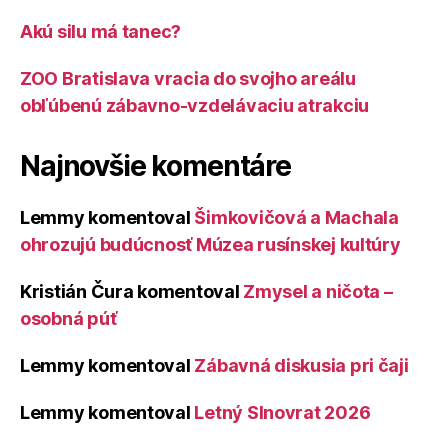
Akú silu má tanec?
ZOO Bratislava vracia do svojho areálu
obľúbenú zábavno-vzdelávaciu atrakciu
Najnovšie komentáre
Lemmy
komentoval
Šimkovičová a Machala
ohrozujú budúcnosť Múzea rusínskej kultúry
Kristián Čura
komentoval
Zmysel a ničota –
osobná púť
Lemmy
komentoval
Zábavná diskusia pri čaji
Lemmy
komentoval
Letný Slnovrat 2026