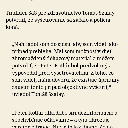
Tímlíder SaS pre zdravotníctvo Tomáš Szalay
potvrdil, že vyšetrovanie sa začalo a polícia
koná.
„Nahliadol som do spisu, aby som videl, ako
prípad prebieha. Mal som možnosť vidieť
zhromaždený dôkazový materiál a môžem
potvrdiť, že Peter Kotlár bol predvolaný a
vypovedal pred vyšetrovateľom. Z toho, čo
som videl, mám dôveru, že existuje úprimný
záujem tento prípad objektívne vyšetriť,“
uviedol Tomáš Szalay.
„Peter Kotlár dlhodobo šíri dezinformácie a
spo­chyb­ňu­je očkovanie – a tým ohrozuje
verejné zdravie. Nie je to tak dávno, čo na