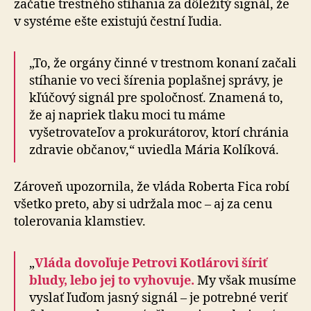
začatie trestného stíhania za dôležitý signál, že
v systéme ešte existujú čestní ľudia.
„To, že orgány činné v trestnom konaní začali
stíhanie vo veci šírenia poplašnej správy, je
kľúčový signál pre spoločnosť. Znamená to,
že aj napriek tlaku moci tu máme
vyšetrovateľov a prokurátorov, ktorí chránia
zdravie občanov,“ uviedla Mária Kolíková.
Zároveň upozornila, že vláda Roberta Fica robí
všetko preto, aby si udržala moc – aj za cenu
tolerovania klamstiev.
„
Vláda dovoľuje Petrovi Kotlárovi šíriť
bludy, lebo jej to vyhovuje.
My však musíme
vyslať ľuďom jasný signál – je potrebné veriť