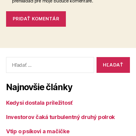
prehliadači pre moje budúce komentáre.
Vyhľadať:
Najnovšie články
Kedysi dostala príležitosť
Investorov čaká turbulentný druhý polrok
Vtip o psíkovi a mačičke