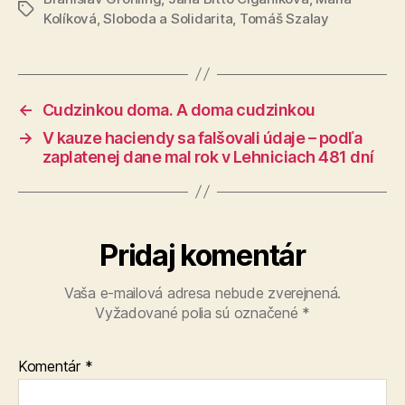
Značky
Kolíková
,
Sloboda a Solidarita
,
Tomáš Szalay
←
Cudzinkou doma. A doma cudzinkou
→
V kauze haciendy sa falšovali údaje – podľa
zaplatenej dane mal rok v Lehniciach 481 dní
Pridaj komentár
Vaša e-mailová adresa nebude zverejnená.
Vyžadované polia sú označené
*
Komentár
*