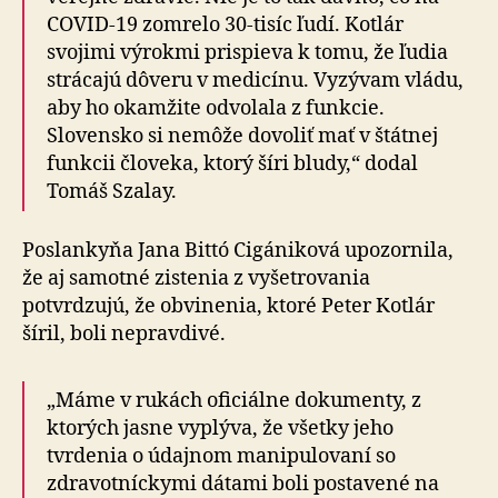
COVID-19 zomrelo 30-tisíc ľudí. Kotlár
svojimi výrokmi prispieva k tomu, že ľudia
strácajú dôveru v medicínu. Vyzývam vládu,
aby ho okamžite odvolala z funkcie.
Slovensko si nemôže dovoliť mať v štátnej
funkcii človeka, ktorý šíri bludy,“ dodal
Tomáš Szalay.
Poslankyňa Jana Bittó Cigániková upozornila,
že aj sa­mot­né zistenia z vyšetrovania
potvrdzujú, že obvinenia, ktoré Peter Kotlár
šíril, boli nepravdivé.
„Máme v rukách oficiálne dokumenty, z
ktorých jasne vyplýva, že všetky jeho
tvrdenia o údajnom ma­ni­pu­lo­va­ní so
zdravotníckymi dátami boli postavené na