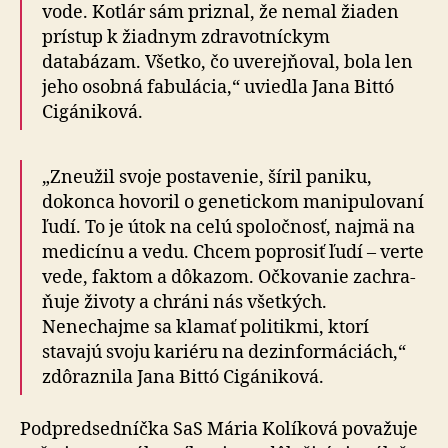
vode. Kotlár sám priznal, že nemal žiaden
prístup k žiadnym zdravotníckym
databázam. Všetko, čo uverejňoval, bola len
jeho osobná fabulácia,“ uviedla Jana Bittó
Cigániková.
„Zneužil svoje postavenie, šíril paniku,
dokonca hovoril o genetickom manipulovaní
ľudí. To je útok na celú spoločnosť, najmä na
medicínu a vedu. Chcem poprosiť ľudí – verte
vede, faktom a dôkazom. Očkovanie za­chra­
ňu­je životy a chráni nás všetkých.
Nenechajme sa kla­mať politikmi, ktorí
stavajú svoju kariéru na de­zin­for­má­ciách,“
zdôraznila Jana Bittó Cigániková.
Podpredsedníčka SaS Mária Kolíková považuje