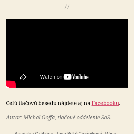
Celú tlačovú besedu nájdete aj na
Facebooku
.
Autor: Michal Goffa, tlačové oddelenie SaS.
Branislav Gröhling
,
Jana Bittó Cigániková
,
Mária