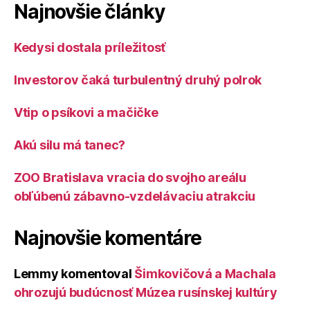
Najnovšie články
Kedysi dostala príležitosť
Investorov čaká turbulentný druhý polrok
Vtip o psíkovi a mačičke
Akú silu má tanec?
ZOO Bratislava vracia do svojho areálu
obľúbenú zábavno-vzdelávaciu atrakciu
Najnovšie komentáre
Lemmy
komentoval
Šimkovičová a Machala
ohrozujú budúcnosť Múzea rusínskej kultúry