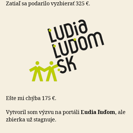
sumu
Zatiaľ sa podarilo vyzbierať 325 €.
Ešte mi chýba 175 €.
Vytvoril som výzvu na portáli
Ľudia ľuďom
, ale
zbierka už stagnuje.