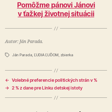
Pomôžme pánovi Jánovi
v ťažkej životnej situácii
Autor: Ján Parada.
Ján Parada
,
ĽUDIA ĽUĎOM
,
zbierka
Značky
←
Volebné preferencie politických strán v %
→
2 % z dane pre Linku detskej istoty