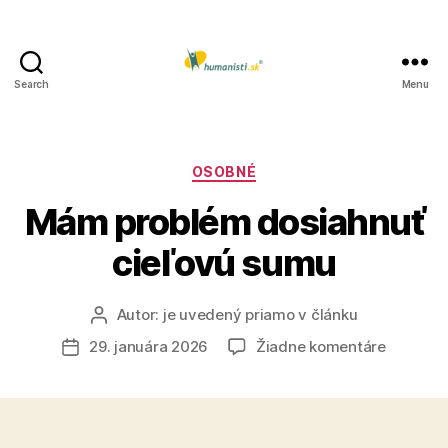
Search
Menu
Humanisti.sk
Kategórie
OSOBNÉ
Mám problém dosiahnuť
cieľovú sumu
Autor:
je uvedený priamo v článku
Autor
článku
na
29. januára 2026
Žiadne komentáre
Dátum
Mám
článku
problém
dosiahnu
cieľovú