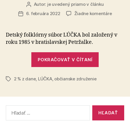
Autor:
je uvedený priamo v článku
Autor
článku
na
6. februára 2022
Žiadne komentáre
Dátum
Venujte
článku
2
%
Detský folklórny súbor LÚČKA bol založený v
z
roku 1985 v bratislavskej Petržalke.
dane
detském
„Venujte
folklórn
POKRAČOVAŤ V ČÍTANÍ
2
súboru
LÚČKA
%
2 % z dane
,
LÚČKA
,
občianske združenie
z
Značky
dane
detskému
folklórnemu
Vyhľadať:
súboru
LÚČKA“