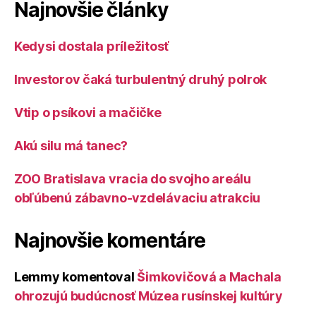
Najnovšie články
Kedysi dostala príležitosť
Investorov čaká turbulentný druhý polrok
Vtip o psíkovi a mačičke
Akú silu má tanec?
ZOO Bratislava vracia do svojho areálu
obľúbenú zábavno-vzdelávaciu atrakciu
Najnovšie komentáre
Lemmy
komentoval
Šimkovičová a Machala
ohrozujú budúcnosť Múzea rusínskej kultúry