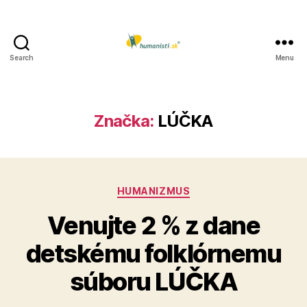
Search
Menu
Humanisti.sk
Značka:
LÚČKA
Kategórie
HUMANIZMUS
Venujte 2 % z dane
detskému folklórnemu
súboru LÚČKA