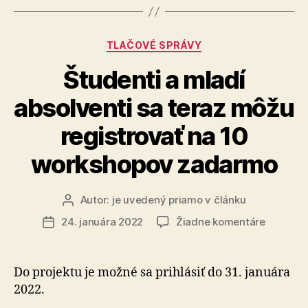
s
okamžitým
Kategórie
TLAČOVÉ SPRÁVY
uplatnením“
Študenti a mladí
absolventi sa teraz môžu
registrovať na 10
workshopov zadarmo
Autor:
je uvedený priamo v článku
Autor
článku
na
24. januára 2022
Žiadne komentáre
Dátum
Študenti
článku
a
mladí
Do projektu je možné sa prihlásiť do 31. januára
absolven
2022.
sa