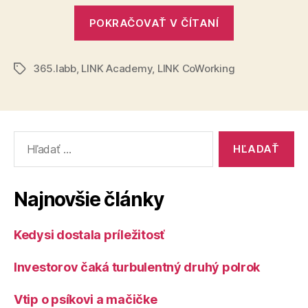
teraz
„Študenti
môžu
POKRAČOVAŤ V ČÍTANÍ
a
registro
na
mladí
10
365.labb
,
LINK Academy
,
LINK CoWorking
absolventi
Značky
worksho
sa
zadarm
teraz
môžu
Vyhľadať:
registrovať
na
10
Najnovšie články
workshopov
zadarmo“
Kedysi dostala príležitosť
Investorov čaká turbulentný druhý polrok
Vtip o psíkovi a mačičke