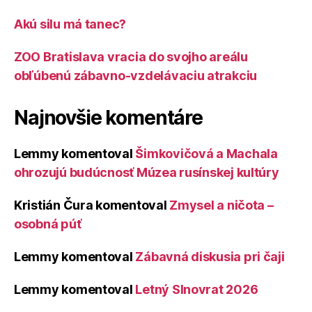
Akú silu má tanec?
ZOO Bratislava vracia do svojho areálu
obľúbenú zábavno-vzdelávaciu atrakciu
Najnovšie komentáre
Lemmy
komentoval
Šimkovičová a Machala
ohrozujú budúcnosť Múzea rusínskej kultúry
Kristián Čura
komentoval
Zmysel a ničota –
osobná púť
Lemmy
komentoval
Zábavná diskusia pri čaji
Lemmy
komentoval
Letný Slnovrat 2026