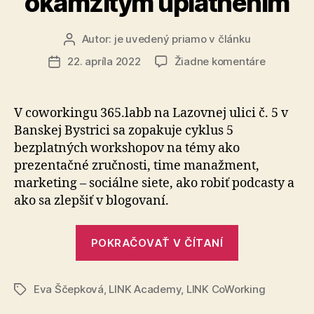
okamžitým uplatnením
Autor:
je uvedený priamo v článku
Autor
článku
na
22. apríla 2022
Žiadne komentáre
Dátum
5
článku
bezplatn
workshop
V coworkingu 365.labb na Lazovnej ulici č. 5 v
pre
Banskej Bystrici sa zopakuje cyklus 5
stredoško
bezplatných workshopov na témy ako
s
prezentačné zručnosti, time manažment,
okamžitý
marketing – sociálne siete, ako robiť podcasty a
uplatnen
ako sa zlepšiť v blogovaní.
„5
POKRAČOVAŤ V ČÍTANÍ
bezplatných
workshopov
Eva Ščepková
,
LINK Academy
,
LINK CoWorking
pre
Značky
stredoškolá