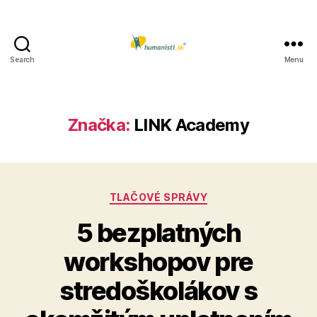
Search
Menu
Humanisti.sk
Značka:
LINK Academy
Kategórie
TLAČOVÉ SPRÁVY
5 bezplatných
workshopov pre
stredoškolákov s