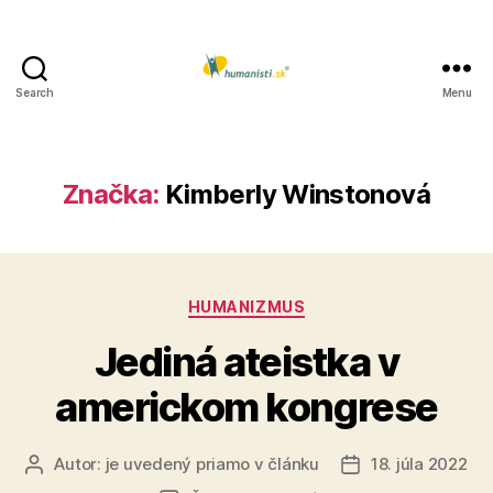
Search
Menu
Humanisti.sk
Značka:
Kimberly Winstonová
Kategórie
HUMANIZMUS
Jediná ateistka v
americkom kongrese
Autor:
je uvedený priamo v článku
18. júla 2022
Autor
Dátum
článku
článku