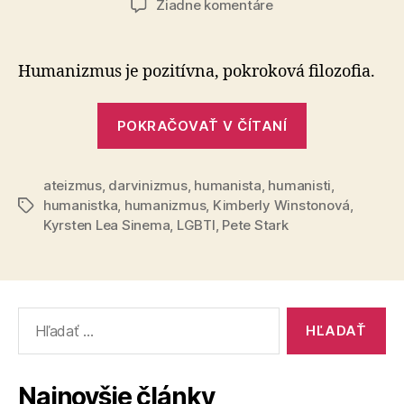
na
Žiadne komentáre
Jediná
ateistka
v
Humanizmus je pozitívna, pokroková filozofia.
americkom
kongrese
„Jediná
POKRAČOVAŤ V ČÍTANÍ
ateistka
v
ateizmus
,
darvinizmus
,
humanista
,
humanisti
americkom
,
humanistka
,
humanizmus
,
Kimberly Winstonová
,
Značky
kongrese“
Kyrsten Lea Sinema
,
LGBTI
,
Pete Stark
Vyhľadať:
Najnovšie články