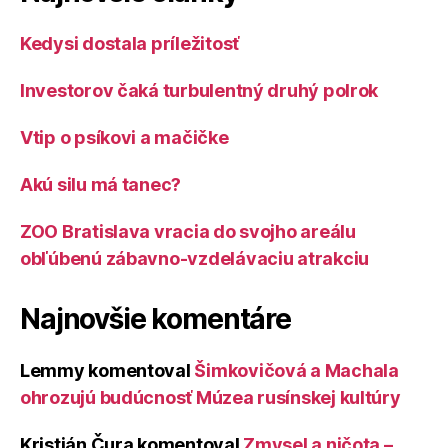
Kedysi dostala príležitosť
Investorov čaká turbulentný druhý polrok
Vtip o psíkovi a mačičke
Akú silu má tanec?
ZOO Bratislava vracia do svojho areálu
obľúbenú zábavno-vzdelávaciu atrakciu
Najnovšie komentáre
Lemmy
komentoval
Šimkovičová a Machala
ohrozujú budúcnosť Múzea rusínskej kultúry
Kristián Čura
komentoval
Zmysel a ničota –