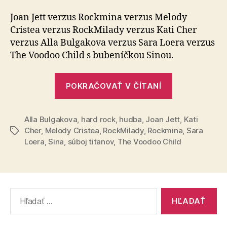
titanov
(34)
Joan Jett verzus Rockmina verzus Melody
Cristea verzus RockMilady verzus Kati Cher
verzus Alla Bulgakova verzus Sara Loera verzus
The Voodoo Child s bubeníčkou Sinou.
„Súboj
POKRAČOVAŤ V ČÍTANÍ
titanov
(34)“
Alla Bulgakova
,
hard rock
,
hudba
,
Joan Jett
,
Kati
Cher
,
Melody Cristea
,
RockMilady
,
Rockmina
,
Sara
Značky
Loera
,
Sina
,
súboj titanov
,
The Voodoo Child
Vyhľadať: