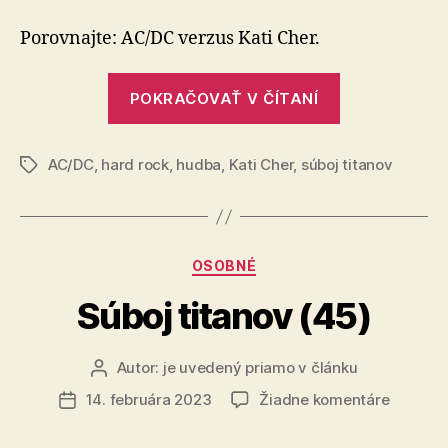
titanov
(65)
Porovnajte: AC/DC verzus Kati Cher.
„Súboj
POKRAČOVAŤ V ČÍTANÍ
titanov
(65)“
AC/DC
,
hard rock
,
hudba
,
Kati Cher
,
súboj titanov
Značky
Kategórie
OSOBNÉ
Súboj titanov (45)
Autor:
je uvedený priamo v článku
Autor
článku
na
14. februára 2023
Žiadne komentáre
Dátum
Súboj
článku
titanov