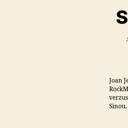
S
Joan J
RockMi
verzus
Sinou.