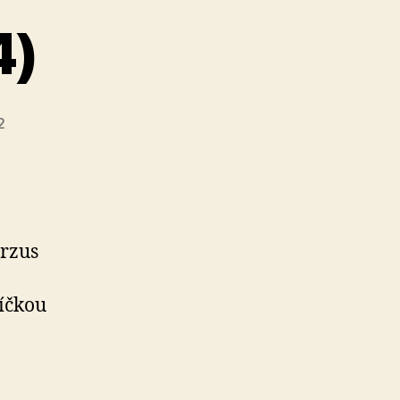
4)
2
erzus
a
íčkou