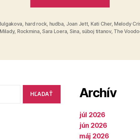
titanov
(34)“
 Bulgakova
,
hard rock
,
hudba
,
Joan Jett
,
Kati Cher
,
Melody Cri
Milady
,
Rockmina
,
Sara Loera
,
Sina
,
súboj titanov
,
The Voodoo
Archív
júl 2026
jún 2026
máj 2026