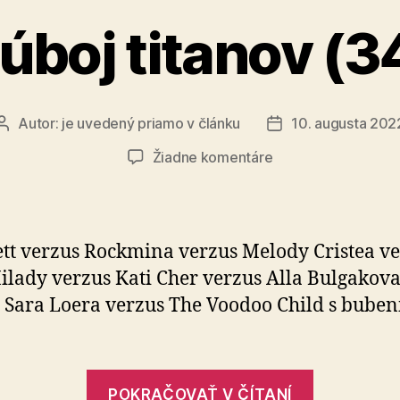
úboj titanov (3
Autor:
je uvedený priamo v článku
10. augusta 202
Autor
Dátum
článku
článku
na
Žiadne komentáre
Súboj
titanov
(34)
ett verzus Rockmina verzus Melody Cristea v
lady verzus Kati Cher verzus Alla Bulgakov
 Sara Loera verzus The Voodoo Child s buben
„Súboj
POKRAČOVAŤ V ČÍTANÍ