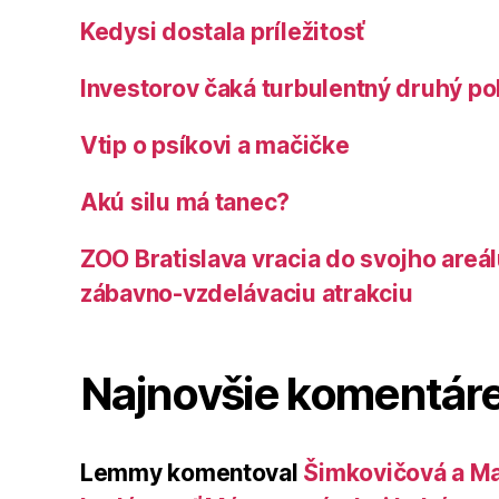
Kedysi dostala príležitosť
Investorov čaká turbulentný druhý po
Vtip o psíkovi a mačičke
Akú silu má tanec?
ZOO Bratislava vracia do svojho areá
zábavno-vzdelávaciu atrakciu
Najnovšie komentár
Lemmy
komentoval
Šimkovičová a Ma