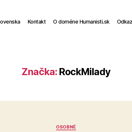
lovenska
Kontakt
O doméne Humanisti.sk
Odka
Značka:
RockMilady
Kategórie
OSOBNÉ