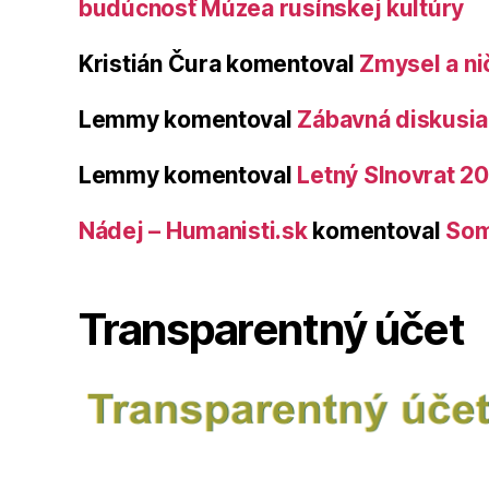
budúcnosť Múzea rusínskej kultúry
Kristián Čura
komentoval
Zmysel a ni
Lemmy
komentoval
Zábavná diskusia 
Lemmy
komentoval
Letný Slnovrat 2
Nádej – Humanisti.sk
komentoval
Som
Transparentný účet