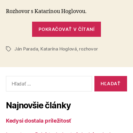
leta
Rozhovor s Katarínou Hoglovou.
„Fotografia
POKRAČOVAŤ V ČÍTANÍ
leta“
Ján Parada
,
Katarína Hoglová
,
rozhovor
Značky
Vyhľadať:
Najnovšie články
Kedysi dostala príležitosť