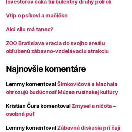
Investorov čaká turbulentný druhý polrok
Vtip o psíkovi a mačičke
Akú silu má tanec?
ZOO Bratislava vracia do svojho areálu
obľúbenú zábavno-vzdelávaciu atrakciu
Najnovšie komentáre
Lemmy
komentoval
Šimkovičová a Machala
ohrozujú budúcnosť Múzea rusínskej kultúry
Kristián Čura
komentoval
Zmysel a ničota –
osobná púť
Lemmy
komentoval
Zábavná diskusia pri čaji