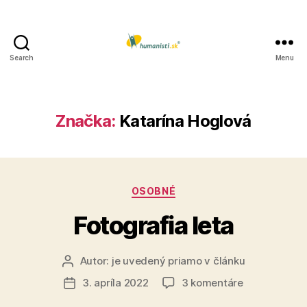
Search
Menu
Humanisti.sk
Značka:
Katarína Hoglová
Kategórie
OSOBNÉ
Fotografia leta
Autor:
je uvedený priamo v článku
Autor
článku
na
3. apríla 2022
3 komentáre
Dátum
Fotografia
článku