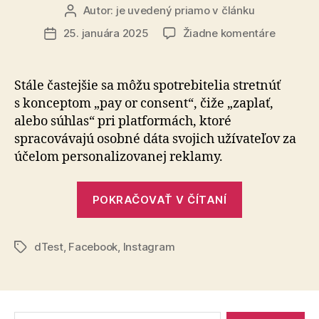
Autor:
je uvedený priamo v článku
Autor
článku
na
25. januára 2025
Žiadne komentáre
Dátum
„Zaplať,
článku
alebo
súhlas“
Stále častejšie sa môžu spotrebitelia stretnúť
v
s konceptom „pay or consent“, čiže „zaplať,
novom,
alebo súhlas“ pri plat­for­mách, ktoré
ale
spracovávajú osobné dáta svojich užívateľov za
stále
účelom personalizovanej reklamy.
problém
kabátiku
„„Zaplať,
POKRAČOVAŤ V ČÍTANÍ
alebo
súhlas“
dTest
,
Facebook
,
Instagram
v
Značky
novom,
ale
stále
Vyhľadať: