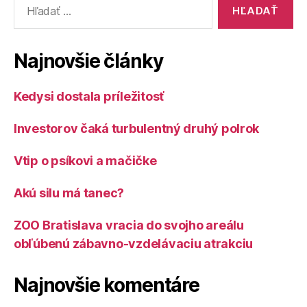
problémovo
kabátiku“
Najnovšie články
Kedysi dostala príležitosť
Investorov čaká turbulentný druhý polrok
Vtip o psíkovi a mačičke
Akú silu má tanec?
ZOO Bratislava vracia do svojho areálu
obľúbenú zábavno-vzdelávaciu atrakciu
Najnovšie komentáre