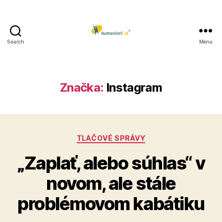
Search
Menu
Humanisti.sk
Značka:
Instagram
Kategórie
TLAČOVÉ SPRÁVY
„Zaplať, alebo súhlas“ v
novom, ale stále
problémovom kabátiku