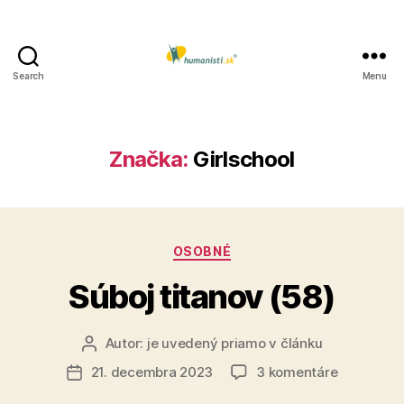
Search
Menu
Humanisti.sk
Značka:
Girlschool
Kategórie
OSOBNÉ
Súboj titanov (58)
Autor:
je uvedený priamo v článku
Autor
článku
na
21. decembra 2023
3 komentáre
Dátum
Súboj
článku