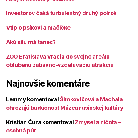
Investorov čaká turbulentný druhý polrok
Vtip o psíkovi a mačičke
Akú silu má tanec?
ZOO Bratislava vracia do svojho areálu
obľúbenú zábavno-vzdelávaciu atrakciu
Najnovšie komentáre
Lemmy
komentoval
Šimkovičová a Machala
ohrozujú budúcnosť Múzea rusínskej kultúry
Kristián Čura
komentoval
Zmysel a ničota –
osobná púť