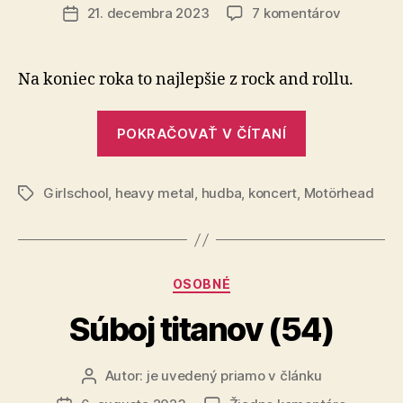
článku
na
21. decembra 2023
7 komentárov
Dátum
Randal
článku
pre
Lemmyho
Na koniec roka to najlepšie z rock and rollu.
Girlschoo
„Randal
POKRAČOVAŤ V ČÍTANÍ
pre
Lemmyho:
Girlschool
,
heavy metal
,
hudba
,
koncert
,
Motörhead
Girlschool“
Značky
Kategórie
OSOBNÉ
Súboj titanov (54)
Autor:
je uvedený priamo v článku
Autor
článku