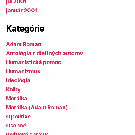
júl 2001
január 2001
Kategórie
Adam Roman
Antológia z diel iných autorov
Humanistická pomoc
Humanizmus
Ideológia
Knihy
Morálka
Morálka (Adam Roman)
O politike
Osobné
Politické správy