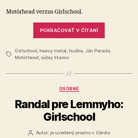
titanov
(58)
Motörhead verzus Girlschool.
„Súboj
POKRAČOVAŤ V ČÍTANÍ
titanov
(58)“
Girlschool
,
heavy metal
,
hudba
,
Ján Parada
,
Značky
Motörhead
,
súboj titanov
Kategórie
OSOBNÉ
Randal pre Lemmyho:
Girlschool
Autor:
je uvedený priamo v článku
Autor