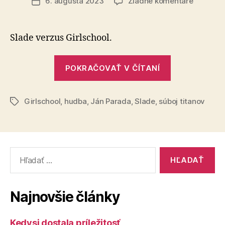
na
6. augusta 2023
Žiadne komentáre
Dátum
Súboj
článku
titanov
(54)
Slade verzus Girlschool.
„Súboj
POKRAČOVAŤ V ČÍTANÍ
titanov
(54)“
Girlschool
,
hudba
,
Ján Parada
,
Slade
,
súboj titanov
Značky
Vyhľadať:
Najnovšie články
Kedysi dostala príležitosť