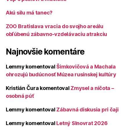
Akú silu má tanec?
ZOO Bratislava vracia do svojho areálu
obľúbenú zábavno-vzdelávaciu atrakciu
Najnovšie komentáre
Lemmy
komentoval
Šimkovičová a Machala
ohrozujú budúcnosť Múzea rusínskej kultúry
Kristián Čura
komentoval
Zmysel a ničota –
osobná púť
Lemmy
komentoval
Zábavná diskusia pri čaji
Lemmy
komentoval
Letný Slnovrat 2026