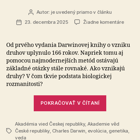
Autor:
je uvedený priamo v článku
Autor
článku
na
23. decembra 2025
Žiadne komentáre
Dátum
Evolúci
článku
stále
živá
Od prvého vydania Darwinovej knihy o vzniku
druhov uplynulo 166 rokov. Napriek tomu aj
pomocou naj­mo­der­nej­ších metód ostávajú
základné otázky stále rovnaké. Ako vznikajú
druhy? V čom tkvie podstata biologickej
rozmanitosti?
„Evolúcia
POKRAČOVAŤ V ČÍTANÍ
stále
živá“
Akadémia vied Českej republiky
,
Akademie věd
České republiky
,
Charles Darwin
,
evolúcia
,
genetika
,
Značky
veda