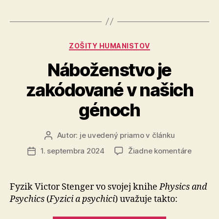
Kategórie
ZOŠITY HUMANISTOV
Náboženstvo je
zakódované v našich
génoch
Autor:
je uvedený priamo v článku
Autor
článku
na
1. septembra 2024
Žiadne komentáre
Dátum
Nábože
článku
je
zakódo
Fyzik Victor Stenger vo svojej knihe
Physics and
v
Psychics
(
Fyzici a psychici
) uva­žuje takto:
našich
génoch