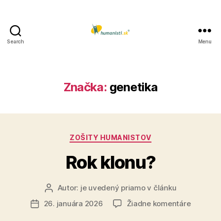
Search
Menu
Humanisti.sk
Značka:
genetika
Kategórie
ZOŠITY HUMANISTOV
Rok klonu?
Autor:
je uvedený priamo v článku
Autor
článku
na
26. januára 2026
Žiadne komentáre
Dátum
Rok
článku