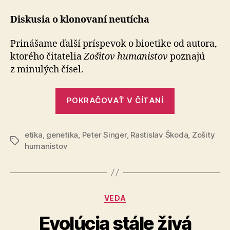
klonu?
Diskusia o klonovaní neutícha
Prinášame ďalší príspevok o bioetike od autora,
ktorého čitatelia
Zošitov humanistov
poznajú
z minulých čísel.
„Rok
POKRAČOVAŤ V ČÍTANÍ
klonu?“
etika
,
genetika
,
Peter Singer
,
Rastislav Škoda
,
Zošity
Značky
humanistov
Kategórie
VEDA
Evolúcia stále živá