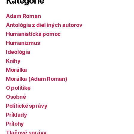
Kategórie
Adam Roman
Antológia z diel iných autorov
Humanistická pomoc
Humanizmus
Ideológia
Knihy
Morálka
Morálka (Adam Roman)
O politike
Osobné
Politické správy
Príklady
Prílohy
Tlačové správy