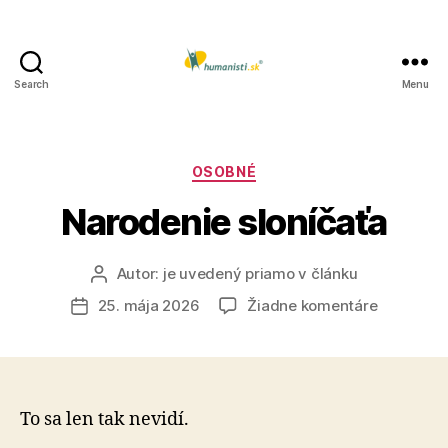
Search
Menu
Humanisti.sk
Kategórie
OSOBNÉ
Narodenie sloníčaťa
Autor:
je uvedený priamo v článku
Autor
článku
na
25. mája 2026
Žiadne komentáre
Dátum
Narodeni
článku
sloníčaťa
To sa len tak nevidí.