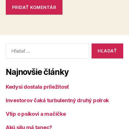
Vyhľadať:
Najnovšie články
Kedysi dostala príležitosť
Investorov čaká turbulentný druhý polrok
Vtip o psíkovi a mačičke
Akú silu má tanec?