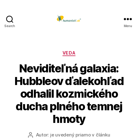
Search
Menu
Humanisti.sk
Kategórie
VEDA
Neviditeľná galaxia:
Hubbleov ďalekohľad
odhalil kozmického
ducha plného temnej
hmoty
Autor:
je uvedený priamo v článku
Autor