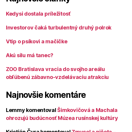
Kedysi dostala príležitosť
Investorov čaká turbulentný druhý polrok
Vtip o psíkovi a mačičke
Akú silu má tanec?
ZOO Bratislava vracia do svojho areálu
obľúbenú zábavno-vzdelávaciu atrakciu
Najnovšie komentáre
Lemmy
komentoval
Šimkovičová a Machala
ohrozujú budúcnosť Múzea rusínskej kultúry
Kristián Čura
komentoval
Zmysel a ničota –