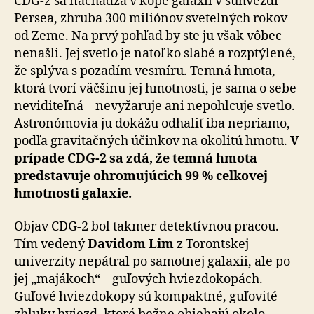
CDG-2 sa nachádza v kope galaxií v súhvezdí
Persea, zhruba 300 miliónov svetelných rokov
od Zeme. Na prvý pohľad by ste ju však vôbec
nenašli. Jej svetlo je natoľko slabé a rozptýlené,
že splýva s pozadím vesmíru. Temná hmota,
ktorá tvorí väčšinu jej hmotnosti, je sama o sebe
neviditeľná – nevyžaruje ani nepohlcuje svetlo.
Astro­nó­mo­via ju dokážu odhaliť iba nepriamo,
podľa gra­vi­tač­ných účinkov na okolitú hmotu.
V
prípade CDG-2 sa zdá, že temná hmota
predstavuje ohromujúcich 99 % cel­ko­vej
hmotnosti galaxie.
Objav CDG-2 bol takmer detektívnou pracou.
Tím vedený
Davidom Lim
z Torontskej
univerzity nepátral po sa­mot­nej galaxii, ale po
jej „majákoch“ – guľových hviez­do­ko­pách.
Guľové hviezdokopy sú kompaktné, guľovité