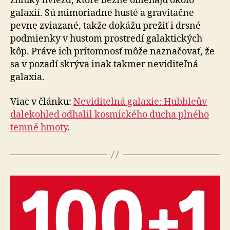
zhluky hviezd, ktoré bežne obiehajú okolo
galaxií. Sú mi­mo­riad­ne husté a gravitačne
pevne zviazané, takže dokážu prežiť i drsné
podmienky v hustom prostredí galaktických
kôp. Práve ich prítomnosť môže naznačovať, že
sa v pozadí skrýva inak takmer neviditeľná
galaxia.
Viac v článku:
Neviditelná galaxie: Hubbleův
dalekohled odhalil kosmického ducha plného
temné hmoty
.