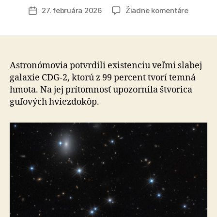
článku
na
27. februára 2026
Žiadne komentáre
Dátum
Nevidite
článku
galaxia:
Hubbleo
ďalekoh
odhalil
Astronómovia potvrdili existenciu veľmi slabej
kozmick
galaxie CDG-2, ktorú z 99 percent tvorí temná
ducha
hmota. Na jej prítomnosť upozornila štvorica
plného
guľových hviezdokôp.
temnej
hmoty