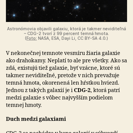
Astronómovia objavili galaxiu, ktorá je takmer neviditeľná
– CDG-2 tvorí z 99 percent temná hmota.
(
Foto:
NASA, ESA, Dayi Li, CC BY-SA 4.0.)
V nekonečnej temnote vesmíru žiaria galaxie
ako dra­ho­ka­my. Neplatí to ale pre všetky. Ako sa
zdá, existujú tiež galaxie, byť vzácne, ktoré sú
takmer neviditeľné, pretože v nich prevažuje
temná hmota, okorenená len hŕstkou hviezd.
Jednou z takých galaxií je i
CDG-2
, ktorá patrí
me­dzi galaxie s vôbec najvyšším podielom
temnej hmoty.
Duch medzi galaxiami