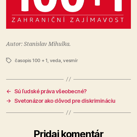
Autor: Stanislav Mihulka.
časopis 100 + 1
,
veda
,
vesmír
Značky
←
Sú ľudské práva všeobecné?
→
Svetonázor ako dôvod pre diskrimináciu
Pridaj komentár