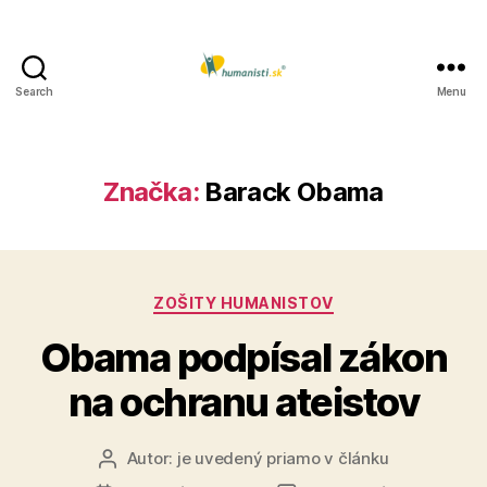
Search
Menu
Humanisti.sk
Značka:
Barack Obama
Kategórie
ZOŠITY HUMANISTOV
Obama podpísal zákon
na ochranu ateistov
Autor:
je uvedený priamo v článku
Autor
článku