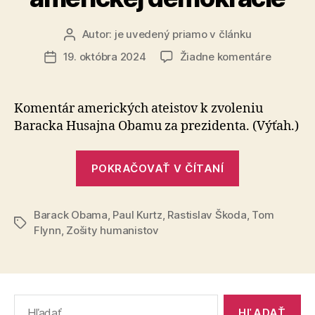
Autor:
je uvedený priamo v článku
Autor
článku
na
19. októbra 2024
Žiadne komentáre
Dátum
Nové
článku
dimenzi
americke
Komentár amerických ateistov k zvo­le­niu
demokra
Baracka Hu­saj­na Obamu za pre­zi­den­ta. (Výťah.)
„Nové
POKRAČOVAŤ V ČÍTANÍ
dimenzie
americkej
Barack Obama
,
Paul Kurtz
,
Rastislav Škoda
demokracie
,
Tom
Značky
Flynn
,
Zošity humanistov
Vyhľadať: