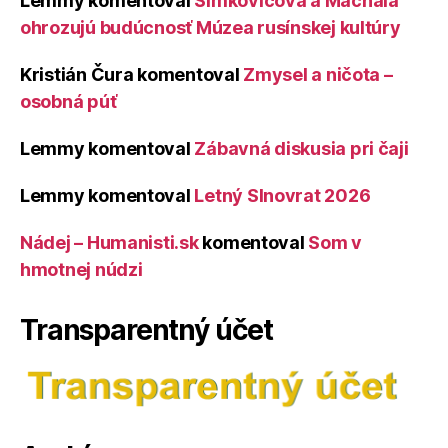
Lemmy
komentoval
Šimkovičová a Machala
ohrozujú budúcnosť Múzea rusínskej kultúry
Kristián Čura
komentoval
Zmysel a ničota –
osobná púť
Lemmy
komentoval
Zábavná diskusia pri čaji
Lemmy
komentoval
Letný Slnovrat 2026
Nádej – Humanisti.sk
komentoval
Som v
hmotnej núdzi
Transparentný účet