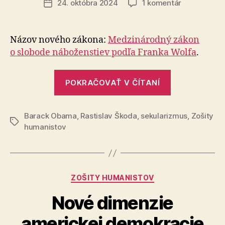
na
24. októbra 2024
1 komentár
Dátum
Obama
článku
podpísal
zákon
Názov nového zákona:
Medzi­ná­rod­ný zá­kon
na
o slo­bo­de ná­bo­žen­stiev podľa Franka Wolfa
.
ochranu
ateistov
„Obama
POKRAČOVAŤ V ČÍTANÍ
podpísal
zákon
Barack Obama
,
Rastislav Škoda
,
sekularizmus
na
,
Zošity
Značky
humanistov
ochranu
ateistov“
Kategórie
ZOŠITY HUMANISTOV
Nové dimenzie
americkej demokracie