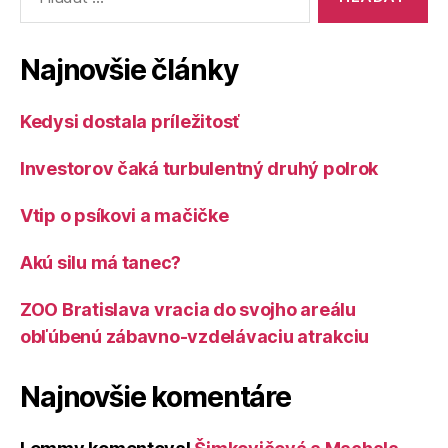
Najnovšie články
Kedysi dostala príležitosť
Investorov čaká turbulentný druhý polrok
Vtip o psíkovi a mačičke
Akú silu má tanec?
ZOO Bratislava vracia do svojho areálu
obľúbenú zábavno-vzdelávaciu atrakciu
Najnovšie komentáre