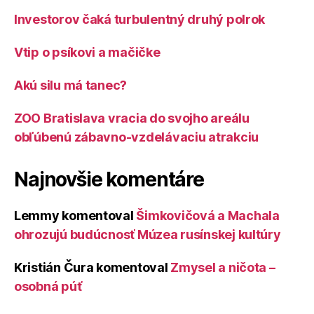
Investorov čaká turbulentný druhý polrok
Vtip o psíkovi a mačičke
Akú silu má tanec?
ZOO Bratislava vracia do svojho areálu
obľúbenú zábavno-vzdelávaciu atrakciu
Najnovšie komentáre
Lemmy
komentoval
Šimkovičová a Machala
ohrozujú budúcnosť Múzea rusínskej kultúry
Kristián Čura
komentoval
Zmysel a ničota –
osobná púť