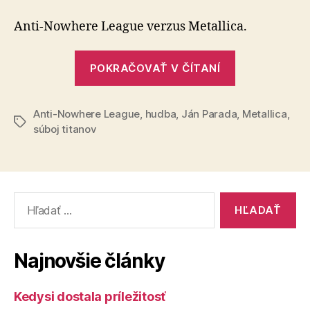
titanov
(81)
Anti-Nowhere League verzus Metallica.
„Súboj
POKRAČOVAŤ V ČÍTANÍ
titanov
(81)“
Anti-Nowhere League
,
hudba
,
Ján Parada
,
Metallica
,
Značky
súboj titanov
Vyhľadať:
Najnovšie články
Kedysi dostala príležitosť