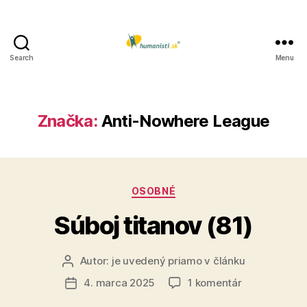
Search
Menu
Humanisti.sk
Značka:
Anti-Nowhere League
Kategórie
OSOBNÉ
Súboj titanov (81)
Autor:
je uvedený priamo v článku
Autor
článku
na
4. marca 2025
1 komentár
Dátum
Súboj
článku