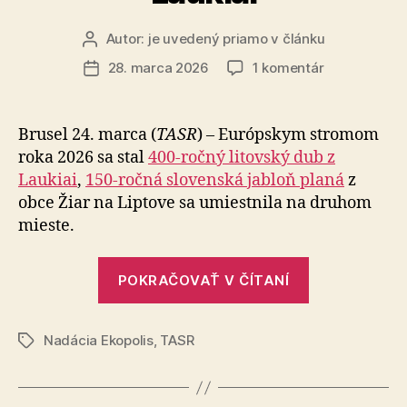
Autor:
je uvedený priamo v článku
Autor
článku
na
28. marca 2026
1 komentár
Dátum
Európskym
článku
stromom
roka
Brusel 24. marca (
TASR
) – Európskym stromom
2026
roka 2026 sa stal
400-ročný litovský dub z
je
Laukiai
,
150-ročná slo­ven­ská jabloň planá
z
dub
obce Žiar na Liptove sa umiestnila na druhom
z
mieste.
Laukiai
„Európskym
POKRAČOVAŤ V ČÍTANÍ
stromom
roka
Nadácia Ekopolis
,
TASR
2026
Značky
je
dub