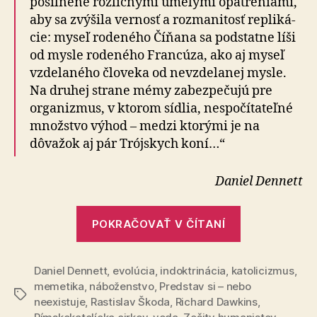
posilnené rozličnými umelými opatreniami,
aby sa zvýšila vernosť a rozmanitosť rep­li­ká­
cie: myseľ rodeného Číňana sa podstatne líši
od mys­le rodeného Francúza, ako aj myseľ
vzdelaného človeka od nevzdelanej mysle.
Na druhej strane mémy za­bez­pe­ču­jú pre
organizmus, v ktorom sídlia, nespočítateľné
množstvo výhod – medzi ktorými je na
dôvažok aj pár Trójskych koní…“
Daniel Dennett
„Vírusy
POKRAČOVAŤ V ČÍTANÍ
mysle“
Daniel Dennett
,
evolúcia
,
indoktrinácia
,
katolicizmus
,
memetika
,
náboženstvo
,
Predstav si – nebo
Značky
neexistuje
,
Rastislav Škoda
,
Richard Dawkins
,