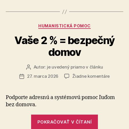
noci
nastane
zmena
Kategórie
HUMANISTICKÁ POMOC
času?“
Vaše 2 % = bezpečný
domov
Autor:
je uvedený priamo v článku
Autor
článku
na
27. marca 2026
Žiadne komentáre
Dátum
Vaše
článku
2
%
Podporte adresnú a systémovú pomoc ľuďom
=
bez do­mo­va.
bezpečn
domov
„Vaše
POKRAČOVAŤ V ČÍTANÍ
2