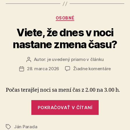
Kategórie
OSOBNÉ
Viete, že dnes v noci
nastane zmena času?
Autor:
je uvedený priamo v článku
Autor
článku
na
28. marca 2026
Žiadne komentáre
Dátum
Viete,
článku
že
dnes
Počas terajšej noci sa mení čas z 2.00 na 3.00 h.
v
noci
„Viete,
nastane
POKRAČOVAŤ V ČÍTANÍ
že
zmena
dnes
času?
Ján Parada
v
Značky