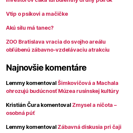
Vtip o psíkovi a mačičke
Akú silu má tanec?
ZOO Bratislava vracia do svojho areálu
obľúbenú zábavno-vzdelávaciu atrakciu
Najnovšie komentáre
Lemmy
komentoval
Šimkovičová a Machala
ohrozujú budúcnosť Múzea rusínskej kultúry
Kristián Čura
komentoval
Zmysel a ničota –
osobná púť
Lemmy
komentoval
Zábavná diskusia pri čaji