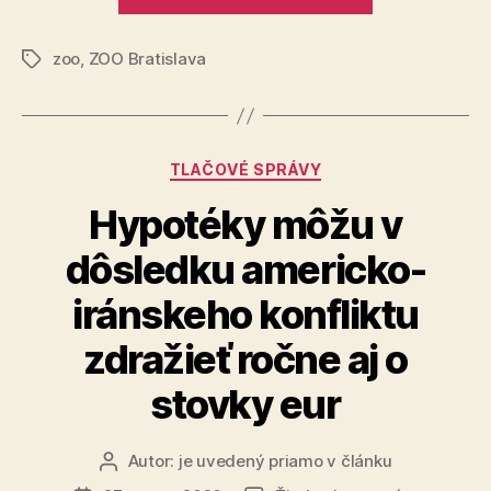
v
zoo“
zoo
,
ZOO Bratislava
Značky
Kategórie
TLAČOVÉ SPRÁVY
Hypotéky môžu v
dôsledku americko-
iránskeho konfliktu
zdražieť ročne aj o
stovky eur
Autor:
je uvedený priamo v článku
Autor
článku