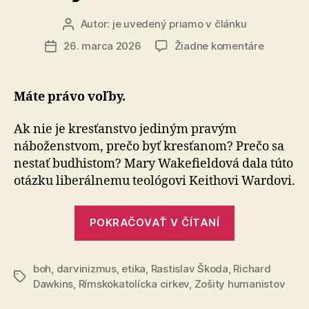
Autor:
je uvedený priamo v článku
Autor
článku
na
26. marca 2026
Žiadne komentáre
Dátum
Voľný
článku
trh
v
Máte právo voľby.
nábožen
Ak nie je kresťanstvo jediným pravým
náboženstvom, prečo byť kresťanom? Prečo sa
nestať budhistom? Mary Wakefieldová dala túto
otázku liberálnemu teológovi Keithovi Wardovi.
„Voľný
POKRAČOVAŤ V ČÍTANÍ
trh
v
boh
,
darvinizmus
,
etika
,
Rastislav Škoda
,
Richard
náboženstve
Značky
Dawkins
,
Rímskokatolícka cirkev
,
Zošity humanistov