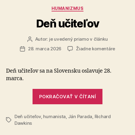
z
Kategórie
HUMANIZMUS
Laukiai“
Deň učiteľov
Autor:
je uvedený priamo v článku
Autor
článku
na
28. marca 2026
Žiadne komentáre
Dátum
Deň
článku
učiteľov
Deň učiteľov sa na Slovensku oslavuje 28.
marca.
„Deň
POKRAČOVAŤ V ČÍTANÍ
učiteľov“
Deň učiteľov
,
humanista
,
Ján Parada
,
Richard
Značky
Dawkins