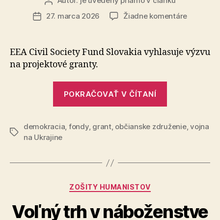
eur“
Autor:
je uvedený priamo v článku
Autor
článku
na
27. marca 2026
Žiadne komentáre
Dátum
Nové
článku
príležitos
pre
EEA Civil Society Fund Slovakia vyhlasuje výzvu
občiansk
na pro­jek­to­vé granty.
spoločno
„Nové
POKRAČOVAŤ V ČÍTANÍ
príležitosti
pre
demokracia
,
fondy
,
grant
,
občianske združenie
občiansku
,
vojna
Značky
na Ukrajine
spoločnosť“
Kategórie
ZOŠITY HUMANISTOV
Voľný trh v náboženstve