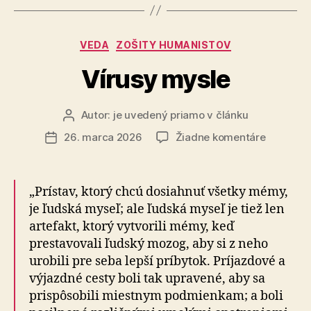
Kategórie
VEDA
ZOŠITY HUMANISTOV
Vírusy mysle
Autor:
je uvedený priamo v článku
Autor
článku
na
26. marca 2026
Žiadne komentáre
Dátum
Vírusy
článku
mysle
„Prístav, ktorý chcú dosiahnuť všetky mémy,
je ľudská myseľ; ale ľudská myseľ je tiež len
artefakt, kto­rý vy­tvo­ri­li mémy, keď
prestavovali ľudský mozog, aby si z neho
urobili pre seba lepší príbytok. Príjazdové a
výjazdné cesty boli tak upravené, aby sa
prispôsobili miestnym podmienkam; a boli