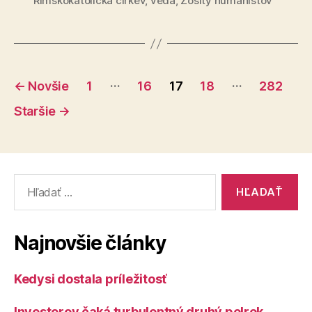
Rímskokatolícka cirkev
,
veda
,
Zošity humanistov
Stránkovanie
…
…
←
Novšie
1
16
17
18
282
príspevkov
Staršie
→
Vyhľadať:
Najnovšie články
Kedysi dostala príležitosť
Investorov čaká turbulentný druhý polrok