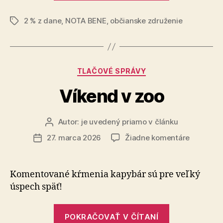
%
2 % z dane
,
NOTA BENE
,
občianske združenie
=
Značky
bezpečný
domov“
Kategórie
TLAČOVÉ SPRÁVY
Víkend v zoo
Autor:
je uvedený priamo v článku
Autor
článku
na
27. marca 2026
Žiadne komentáre
Dátum
Víkend
článku
v
zoo
Komentované kŕmenia kapybár sú pre veľký
úspech späť!
„Víkend
POKRAČOVAŤ V ČÍTANÍ