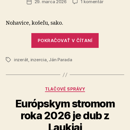
na
29. marca 2026
1 komentár
Dátum
Mám
článku
zopár
rôznych
Nohavice, košeľu, sako.
kusov
odevov
„Mám
POKRAČOVAŤ V ČÍTANÍ
zopár
rôznych
inzerát
,
inzercia
,
Ján Parada
kusov
Značky
odevov“
Kategórie
TLAČOVÉ SPRÁVY
Európskym stromom
roka 2026 je dub z
Laukiai