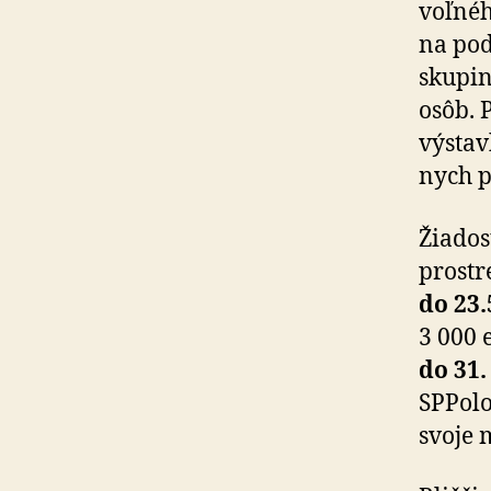
voľnéh
na pod
skupin
osôb. 
výstavb
nych p
Žiados
prostr
do 23.
3 000 e
do 31.
SPPolo
svoje 