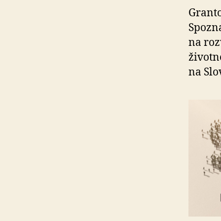
Granto
Spozna
na rozv
životn
na Slo­