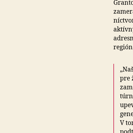
Granto
za­me­
níc­tv
aktívn
adresný
región
„Naš
pre 
za­m
túr­
upev
gene
V to
podt