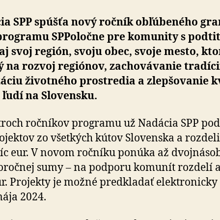
a SPP spúšťa nový ročník obľú­be­ného gran
rogramu SPPoločne pre ko­mu­nity s pod­ti­
j svoj región, svoju obec, svoje mesto, kto
 na rozvoj regiónov, za­cho­vá­va­nie tradícií
li­záciu životného prostredia a zlep­šo­vanie k
 ľudí na Slo­ven­sku.
troch ročníkov programu už Nadácia SPP pod­p
­jek­tov zo všet­kých kútov Slovenska a roz­de­l
síc eur. V novom ročníku ponúka až dvoj­ná­so­
lo­roč­nej sumy – na pod­poru komunít rozdelí 
ur. Projekty je možné pred­kla­dať elektronicky
mája 2024.