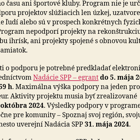
o času ani športové kluby. Program nie je ur
­poru projektov slúžiacich len úzkej, uzatvo­re
e ľudí alebo sú v prospech konkrétnych fyzi
Program nepodporí projekty na re­kon­štruk­ciu
u ihrísk, ani projekty spojené s ob­no­vou kul­
amiatok.
ti o podporu je potrebné predkladať elektro­n
ed­níc­tvom
Nadácie SPP – egrant
do 5. mája 2
59 h
. Maxi­málna výška podpory na jeden proj
ur. Aktivity projektu musia byť zre­a­li­zo­vané
 ok­tóbra 2024
. Výsledky podpory v program
čne pre ko­mu­nity – Spoznaj svoj región, svoj
mesto uve­rejní Nadácia SPP
31. mája 2024
.