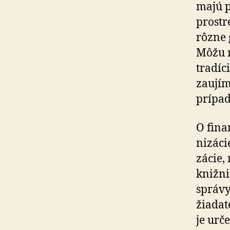
majú p
prostr
rôzne 
Môžu n
tradíci
za­u­jí
prípad
O fina
ni­zá­c
zá­cie,
knižnic
správy
žiadat
je urče