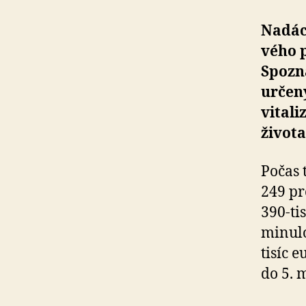
Nadáci
vého p
Spozna
určený
vi­ta­
života
Počas 
249 pro
390-ti
mi­nu­
tisíc e
do 5. 