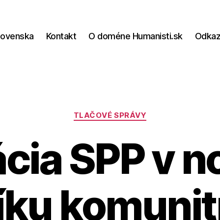
lovenska
Kontakt
O doméne Humanisti.sk
Odka
Kategórie
TLAČOVÉ SPRÁVY
cia SPP v 
íku komuni