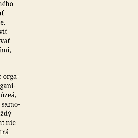
tného
ať
e.
viť
­vať
šími,
 orga­
ga­ni­
múzeá,
aj samo­
aždý
nt nie
ntrá