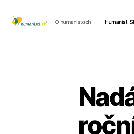
O humanistoch
Humanisti S
Humanisti.sk
Nadá
ročn