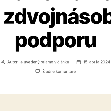
 zdvojnásob
podporu
Autor:
je uvedený priamo v článku
15. apríla 2024
Autor
Dátum
článku
článku
na
Žiadne komentáre
Nadácia
SPP
v
novom
ročníku
komunitného