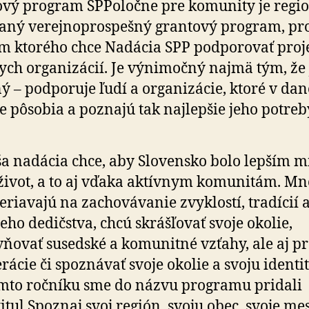
vý program SPPoločne pre komunity je re­gio­
ra­ný ve­rej­no­pros­pešný grantový program, pr
om ktorého chce Nadácia SPP pod­po­ro­vať proj
ych orga­ni­zá­cií. Je výni­močný najmä tým, že 
 – pod­po­ruje ľudí a orga­ni­zá­cie, ktoré v d
e pôsobia a poznajú tak naj­lepšie jeho potreb
a nadácia chce, aby Slovensko bolo lepším 
život, a to aj vďaka aktívnym komunitám. Mn
e­ria­vajú na za­cho­vá­vanie zvyklostí, tra­dícií 
neho dedičstva, chcú skrášľovať svoje okolie,
ňovať susedské a ko­mu­nitné vzťahy, ale aj p
rácie či spoznávať svoje okolie a svoju identit
mto ročníku sme do názvu programu pridali
itul Spoznaj svoj región, svoju obec, svoje mes