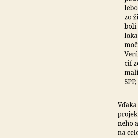
lebo
zo ž
boli
loka
močn
Verí
cií 
mali
SPP,
Vďaka 
projekt
neho a
na celo