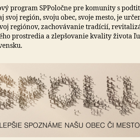
grantu
vý program SPPoločne pre ko­mu­nity s pod­ti­
zdvojnásobí
j svoj región, svoju obec, svoje mesto, je urče
svoju
podporu
oj regiónov, za­cho­vá­va­nie tradícií, re­vi­ta­li­
ého prostredia a zlep­šo­vanie kvality života ľ
ven­sku.