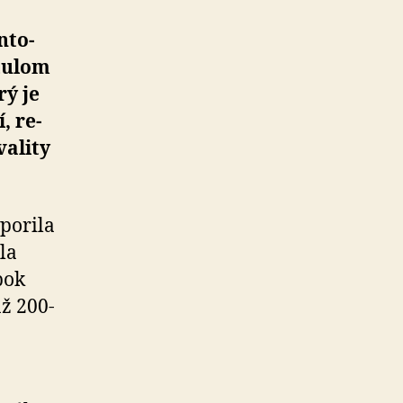
­to­
tu­lom
rý je
, re­
vality
o­rila
ila
bok
až 200-