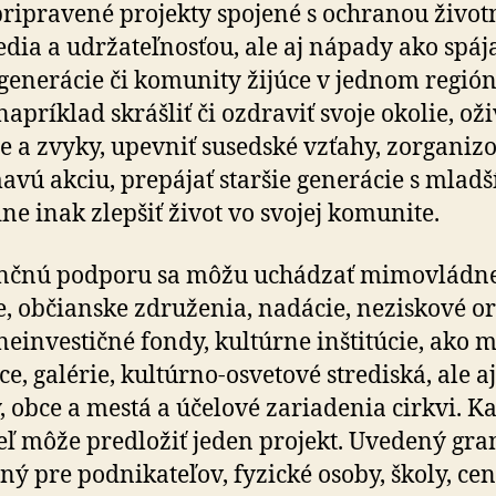
ripravené projekty spojené s ochranou živo
edia a udrža­teľ­nosťou, ale aj nápady ako spáj
generácie či ko­mu­nity žijúce v jednom región
apríklad skrášliť či ozdraviť svoje okolie, oži
e a zvyky, upevniť susedské vzťahy, zorga­ni­zo
­mavú akciu, pre­pájať staršie ge­ne­rá­cie s mlad­
ne inak zlepšiť život vo svojej komunite.
nčnú podporu sa môžu uchádzať mimo­vládne
ie, občianske združenia, nadácie, ne­ziskové or
 ne­in­ves­tičné fondy, kultúrne inštitúcie, ako 
e, galérie, kul­túr­no-osve­tové strediská, ale 
, obce a mestá a účelové zariadenia cirkvi. K
eľ môže predložiť jeden projekt. Uvedený gra
ný pre pod­ni­ka­te­ľov, fyzické osoby, školy, ce