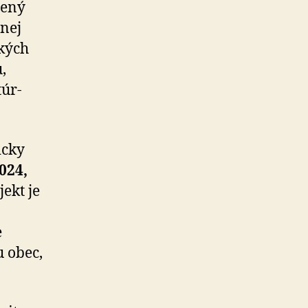
čený
­nej
ckých
,
túr­
icky
024,
ekt je
e
u obec,