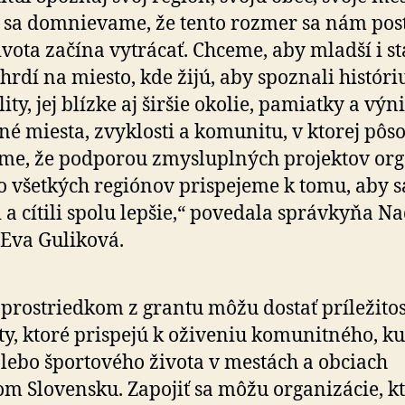
 sa domnie­vame, že tento rozmer sa nám po
ivota začína vytrácať. Chceme, aby mladší i st
 hrdí na miesto, kde žijú, aby spoznali históriu
lity, jej blízke aj širšie okolie, pamiatky a vý­ni
é miesta, zvyklosti a ko­mu­nitu, v ktorej pôso
me, že pod­po­rou zmyslu­plných projektov orga
zo všet­kých regiónov prispejeme k tomu, aby s
 a cítili spolu lepšie,“ povedala správkyňa N
 Eva Guliková.
prostriedkom z grantu môžu dostať príležitos
y, ktoré prispejú k oži­ve­niu komu­nit­ného, kul
lebo špor­to­vého života v mestách a obciach
m Slo­ven­sku. Zapojiť sa môžu orga­ni­zá­cie, k