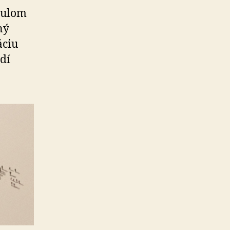
tu­lom
ný
záciu
udí