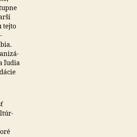
stupne
arší
 tejto
­
bia.
­ni­zá­
a ľudia
adácie
ť
­túr­
toré