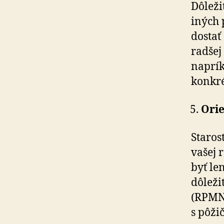
Dôleži
iných 
dostať
radšej
naprík
konkré
Orie
Staros
vašej 
byť le
dôleži
(RPMN)
s pôži