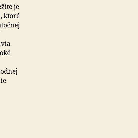
žité je
, ktoré
atočnej
avia
soké
rodnej
ie