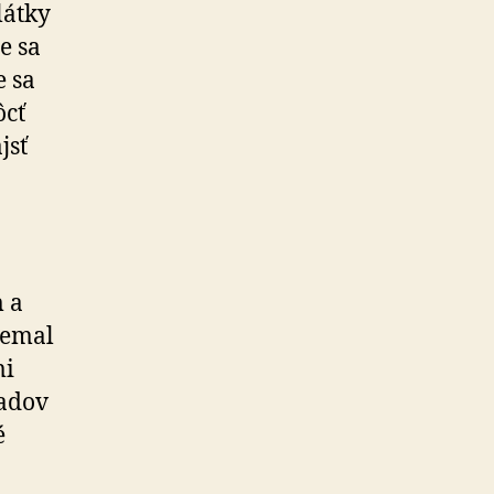
látky
e sa
e sa
ôcť
jsť
m a
nemal
mi
ladov
é