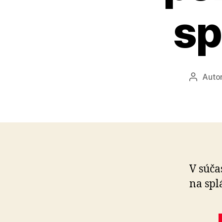
sp
Auto
Autor
článku
V súča
na spl