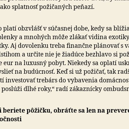
 ako splatnosť požičaných peňazí.
o platí obzvlášť v súčasnej dobe, kedy sa blíži
lenky a mnohých môže zlákať vidina exotik
tky. Aj dovolenku treba finančne plánovať s 
stihom a určite nie je žiadúce bezhlavo si pož
ce eur na luxusný pobyt. Niekedy sa oplatí us
slieť na budúcnosť. Keď si už požičať, tak radš
tí investovať trebárs do vybavenia domácnost
poslúži dlhé roky,“ radí zákaznícky ombuds
i beriete pôžičku, obráťte sa len na preve
očnosti