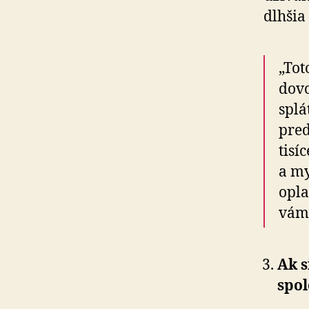
dlhšia
„Tot
dovo
splá
pred
tisí
a my
opla
vám 
Ak s
spol