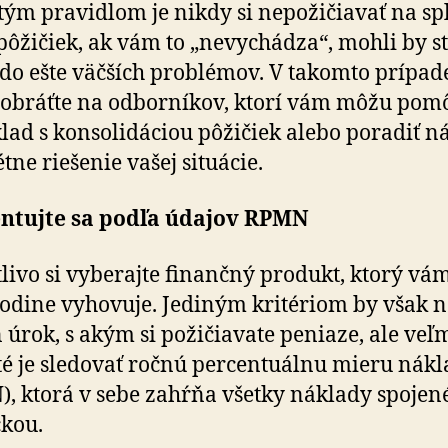
tým pravidlom je nikdy si nepožičiavať na sp
pôžičiek, ak vám to „nevychádza“, mohli by st
 do ešte väčších problémov. V takomto prípad
 obráťte na odborníkov, ktorí vám môžu pom
lad s konsolidáciou pôžičiek alebo poradiť ná
tne riešenie vašej situácie.
ntujte sa podľa údajov RPMN
tlivo si vyberajte finančný produkt, ktorý vá
rodine vyhovuje. Jediným kritériom by však 
n úrok, s akým si požičiavate peniaze, ale veľ
té je sledovať ročnú percentuálnu mieru nák
, ktorá v sebe zahŕňa všetky náklady spojen
čkou.