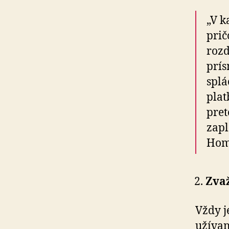
„V k
prič
rozd
prís
splá
plat
pret
zapl
Home
Zvaž
Vždy j
užívan