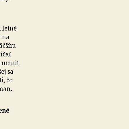
a letné
y na
väčším
ičať
kromniť
ej sa
i, čo
man.
rené