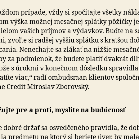
aždom prípade, vždy si spočítajte všetky nákl
om výška možnej mesačnej splátky pôžičky je
ielom vašich príjmov a výdavkov. Buďte na s
ni, zvoľte si radšej vyššiu splátku s kratšou d
cania. Nenechajte sa zlákať na nižšie mesačn
by za podmienok, že budete platiť dvakrát dlh
ože s úrokmi v konečnom dôsledku spravidla
atíte viac,“ radí ombudsman klientov spoločn
 Credit Miroslav Zborovský.
ujte pre a proti, myslite na budúcnosť
e dobré držať sa osvedčeného pravidla, že do
ia predmetu na ktorý si beriete úver, by mala