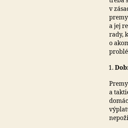
treba 
v zása
premys
a jej 
rady, 
o akom
problé
Dobr
Premys
a takt
domácn
výplat
nepoži