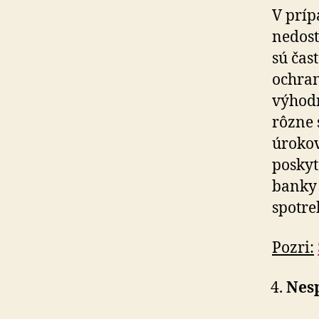
V prípa
nedost
sú čas
ochran
výhodn
rôzne 
úrokov
poskyt
banky 
spotre
Pozri:
Nesp