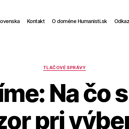
lovenska
Kontakt
O doméne Humanisti.sk
Odka
Kategórie
TLAČOVÉ SPRÁVY
me: Na čo s
or pri výbe