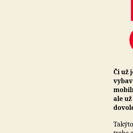
Či už 
vybav
mobiln
ale už
dovol
Takýto