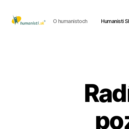
O humanistoch
Humanisti S
Humanisti.sk
Radí
poz