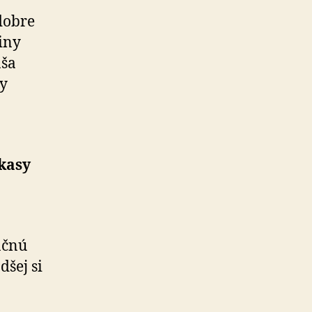
dobre
iny
áša
vy
 kasy
ačnú
dšej si