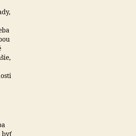
ady,
eba
obou
é
šie,
osti
ba
 byť