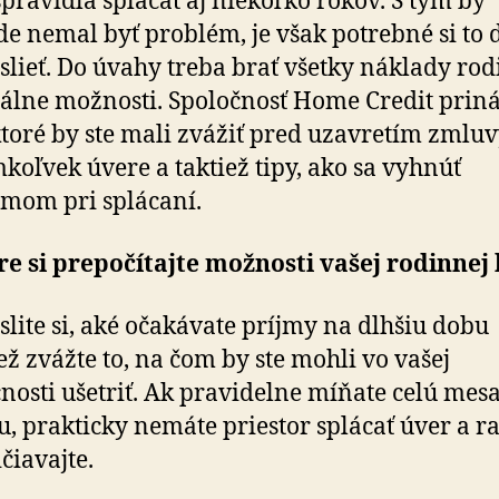
spravidla splácať aj niekoľko rokov. S tým by
de nemal byť problém, je však potrebné si to 
lieť. Do úvahy treba brať všetky náklady rod
reálne možnosti. Spoločnosť Home Credit prin
ktoré by ste mali zvážiť pred uzavretím zmlu
koľvek úvere a taktiež tipy, ako sa vyhnúť
mom pri splácaní.
e si prepočítajte možnosti vašej rodinnej
lite si, aké očakávate príjmy na dlhšiu dobu
iež zvážte to, na čom by ste mohli vo vašej
osti ušetriť. Ak pravidelne míňate celú mes
u, prakticky nemáte priestor splácať úver a ra
čiavajte.