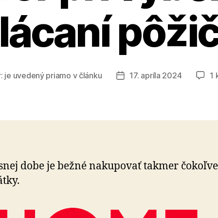
lácaní pôži
r:
je uvedený priamo v článku
17. apríla 2024
1 
Dátum
článku
snej dobe je bežné nakupovať takmer čokoľv
átky.