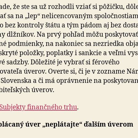
de, že ste sa už rozhodli vziať si pôžičku, dôle
ať sa na „lep“ nelicencovaným spoločnostiam
to bez kontroly štátu a tým pádom aj bez dost
y dlžníkov. Na prvý pohľad môžu poskytovať
é podmienky, na nakoniec sa nezriedka obj
skryté položky, poplatky i sankcie a veľmi vy
é sadzby. Dôležité je vybrať si férového
ovateľa úverov. Overte si, či je v zozname Ná
Slovenska a či má oprávnenie na poskytovan
biteľských úverov.
Subjekty finančného trhu
.
lácaný úver „neplátajte“ ďalším úverom