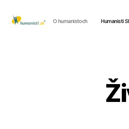
O humanistoch
Humanisti S
Humanisti.sk
Ži