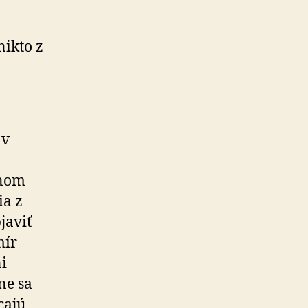
nikto z
 v
čnom
ia z
javiť
mír
i
ne sa
cajú