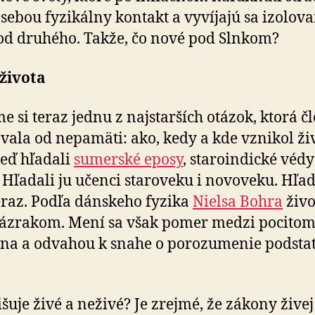
sebou fyzikálny kontakt a vyvíjajú sa izolov
od druhého. Takže, čo nové pod Slnkom?
života
e si teraz jednu z najstarších otázok, ktorá č
vala od nepamäti: ako, kedy a kde vznikol živ
eď hľadali
sumerské eposy
, staroindické védy
. Hľadali ju učenci staroveku i novoveku. Hľ
eraz. Podľa dánskeho fyzika
Nielsa Bohra
živo
ázrakom. Mení sa však pomer medzi pocito
na a odvahou k snahe o porozumenie podsta
išuje živé a neživé? Je zrejmé, že zákony živej