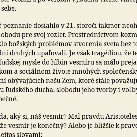
 sebe.
 poznanie dosiahlo v 21. storočí takmer ne­oh­
slobodu pre svoj rozlet. Prostredníctvom koz
klo božských problémov stvorenia sveta bez t
dni druhých upaľovali. Je však tragédiou, že t
 ľudskej mysle do hlbín vesmíru sa málo preja
ckom a sociálnom živote mnohých spoločensk
ií obývajúcich našu Zem, ktoré stále považuj
u ľudského ducha, slobodu jeho tvorby i voľb
pečné.
da, aký si, náš vesmír? Mal pravdu Aristoteles
, že vesmír je konečný? Alebo je bližšie k prav
eitos slovami: