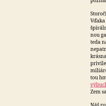
poznal
Storoč
Vďaka 
špirál
nou ga
teda n
nepatr
krásna
privil
miliár
tou hm
výbuc
Zem sa
Náš ro