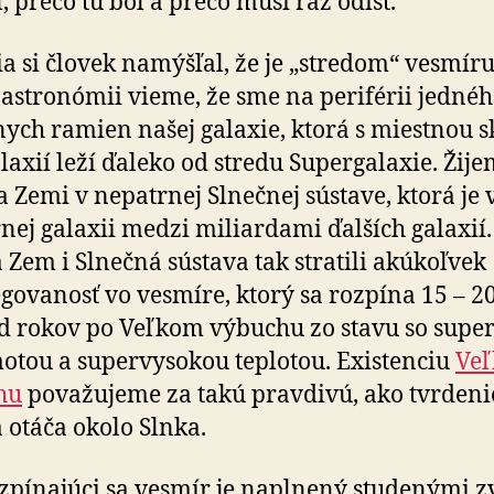
, prečo tu bol a prečo musí raz odísť.
ia si človek namýšľal, že je „stredom“ vesmíru
astronómii vieme, že sme na periférii jednéh
nych ramien našej galaxie, ktorá s miestnou sk
laxií leží ďaleko od stredu Supergalaxie. Žij
a Zemi v nepatrnej Slnečnej sústave, ktorá je 
nej galaxii medzi miliardami ďalších galaxií
 Zem i Slnečná sústava tak stratili akúkoľvek
egovanosť vo vesmíre, ktorý sa rozpína 15 – 2
d rokov po Veľkom výbuchu zo stavu so su­per
otou a supervysokou teplotou. Existenciu
Veľ
hu
považujeme za takú pravdivú, ako tvrdenie
 otáča okolo Slnka.
zpínajúci sa vesmír je naplnený studenými zv