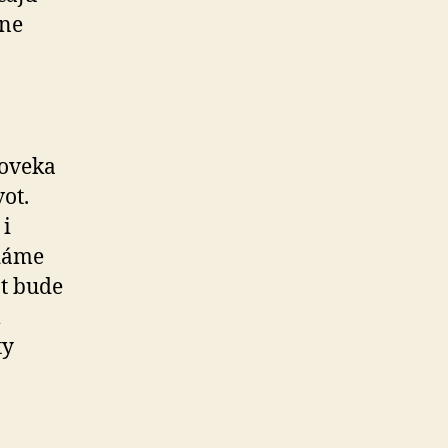
ane
loveka
ot.
 i
adáme
t bude
m
ty