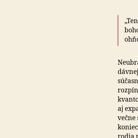
„Ten
boho
ohňo
Neubrá
dávnej
súčasn
rozpí
kvanto
aj exp
večne 
koniec
rodia 