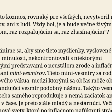
to kozmos, rovnaký pre všetkých, nevytvoril 
v, ani z ľudí. Vždy bol, je a bude večne živým
m, raz rozpaľujúcim sa, raz zhasínajúcim“?
nime sa, aby sme tieto myšlienky, vyslovené
 minulosti, nekonfrontovali s niektorými
ými predstavami o neustálom zrode a infla
naní
mini-vesmírov
. Tieto mini-vesmíry sa rod
vého vákua, medzi ktorými sa občas môže ob
andujúci vesmír podobný nášmu. Takýto ves
seba samého reprodukuje a nemá začiatok an
 v čase. Je preto stále mladý a nestarnúci. Več
nové svety, ktoré po inflačnom nafúknutí strá