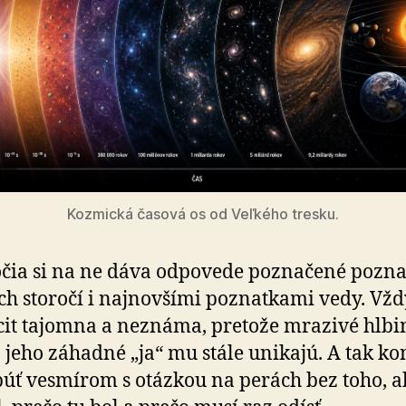
Kozmická časová os od Veľkého tresku.
očia si na ne dáva odpovede poznačené pozn
h storočí i najnovšími poznatkami vedy. Vžd
ocit tajomna a neznáma, pretože mrazivé hlbi
a jeho záhadné „ja“ mu stále unikajú. A tak kon
púť vesmírom s otázkou na perách bez toho, 