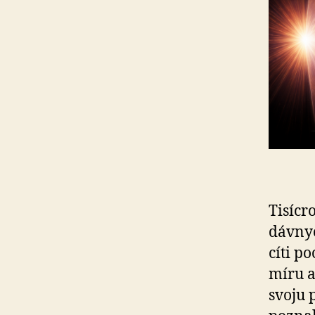
Tisícr
dávnyc
cíti p
mí­ru 
svoju 