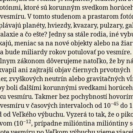
fotónmi, ktoré sú korunným svedkom horúceh
u vesmíru. V tomto studenom a prastarom fo­tó
plávajú planéty, hviezdy, kvazary, pulzary, ga
alaxie a čo ešte? Jedny sa stále rodia, iné vy
kajú, meniac sa na nové objekty alebo na žiar
sa bude miliardy rokov potulovať po vesmíre.
lnym zákonom dôverujeme natoľko, že by n
vapil ani zajtrajší objav čiernych prvotných
er, zvyškových neutrín alebo gravitačných vĺ
by boli ďalšími korunnými svedkami horúce
ku vesmíru. Takmer bez pochybností hovorím
−45
 vesmíru v časových intervaloch od 10
do 1
 od Veľkého výbuchu. Vyzerá to tak, že o pi­ko
−12
­vom (10
, prípadne milióntina milióntiny s
vote vesmíru po Veľkom výbuchu vieme viacej