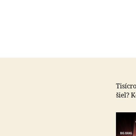
Tisícro
šiel? 