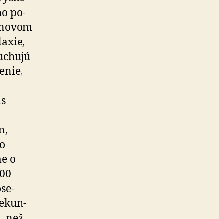
o po­
­no­vom
laxie,
buchujú
enie,
ás
n,
ho
e o
00
­se­
e­kun­
, než