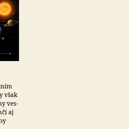
aním
y však
ny ves­
čí aj
aby