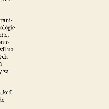
ra­ni­
mológie
oho,
ento
vil na
ých
ú
y za
, keď
de