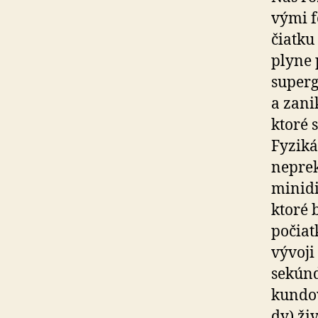
vý­mi 
čiat­k
plyne 
superg
a zani
ktoré 
Fyziká
neprek
minidi
ktoré 
počiat
vývoji
sekúnd
kun­do
dy) ži