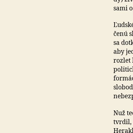
sami o
Ľudské
če­nú 
sa dot
aby je
rozlet
politi
formác
slobod
nebez
Nuž te
tvrdil
Herakl