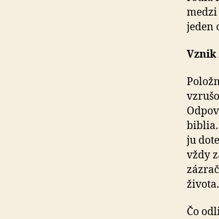
medzi 
jeden 
Vznik 
Položm
vzrušo
Odpov
biblia
ju dot
vždy z
zázrač
života.
Čo odl