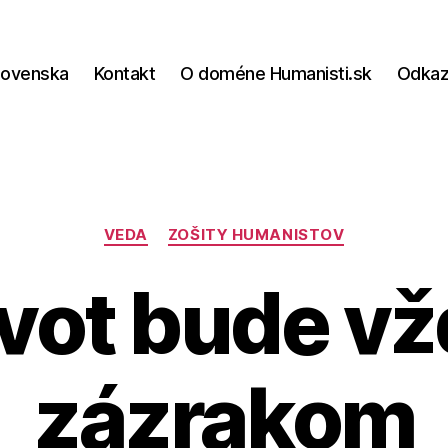
lovenska
Kontakt
O doméne Humanisti.sk
Odka
Kategórie
VEDA
ZOŠITY HUMANISTOV
vot bude v
zázrakom