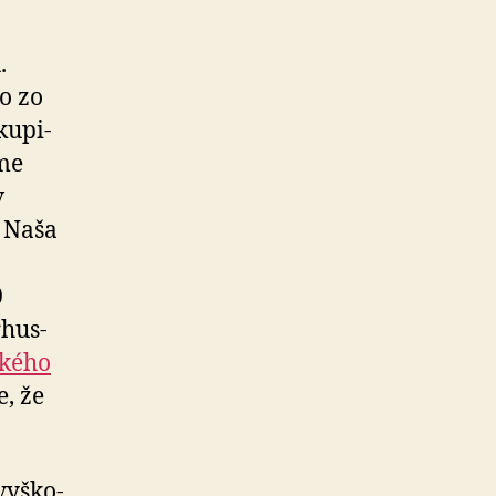
.
o zo
u­pi­
eme
v
. Naša
0
­hus­
kého
, že
yš­ko­