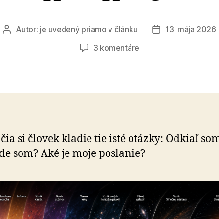
Autor:
je uvedený priamo v článku
13. mája 2026
Autor
Dátum
článku
článku
na
3 komentáre
Život
bude
vždy
zázrakom
čia si človek kladie tie isté otázky: Odkiaľ som
Kde som? Aké je moje poslanie?