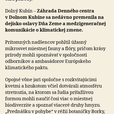
Dolný Kubín –
Záhrada Denného centra
v Dolnom Ku­bí­ne sa nedávno premenila na
dejisko oslavy Dňa Ze­me a medzigeneračnej
komunikácie o klimatickej zme­ne.
Prítomných nadšencov pohltil úžasný
mikrosvet miestnej fauny a flóry, pričom krásy
prírody mohli spoznávať v spoločnosti
odborníkov a ambasádorov Európskeho
klimatického paktu.
Opojné vône jari spoločne s rozkvitajúcimi
kvetmi a bzu­ko­tom včiel dotvárali atmosféru
stretnutia, na ktorom sa ľudia príťažlivou
formou mohli naučiť čosi viac o miestnej
biodiverzite a spoznať viaceré druhy hmyzu.
„Prednášku v pohybe“ v réžii botaničky Borky,