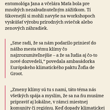
entomológa Jana a vče­lá­ra Maťa bola pre
mnohých nezabudnuteľným zážitkom. Tí
šikovnejší si mohli navyše na workshopoch
vyskúšať výrobu prírodných sviečok alebo
zenových záhradiek.
„Sme radi, že sa nám podarilo priniesť do
nášho mesta tému klímy čo
najzrozumiteľnejšie – a že sa ľudia aj čo-to
nové dozvedeli,“ povedala ambasádorka
Európskeho klimatického paktu Žofia de
Groot.
„Zmeny klímy sú tu s nami, táto téma nás
všetkých spája a myslím, že sa na ňu musíme
pripraviť aj lo­kál­ne, v rámci miestnej
komunity či regiónu. Keď dopady klimatickej