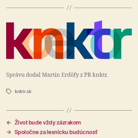
Správu dodal Martin Erdöfy z PR knktr.
knktr.sk
Značky
←
Život bude vždy zázrakom
→
Spoločne za lesnícku budúcnosť