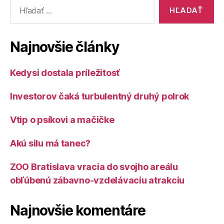
Vyhľadať:
Najnovšie články
Kedysi dostala príležitosť
Investorov čaká turbulentný druhý polrok
Vtip o psíkovi a mačičke
Akú silu má tanec?
ZOO Bratislava vracia do svojho areálu
obľúbenú zábavno-vzdelávaciu atrakciu
Najnovšie komentáre