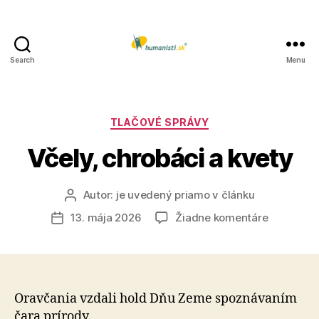
Search
Menu
Humanisti.sk
Kategórie
TLAČOVÉ SPRÁVY
Včely, chrobáci a kvety
Autor:
je uvedený priamo v článku
Autor
článku
na
13. mája 2026
Žiadne komentáre
Dátum
Včely,
článku
chrobáci
a
kvety
Oravčania vzdali hold Dňu Zeme spoznávaním
čara prí­ro­dy.