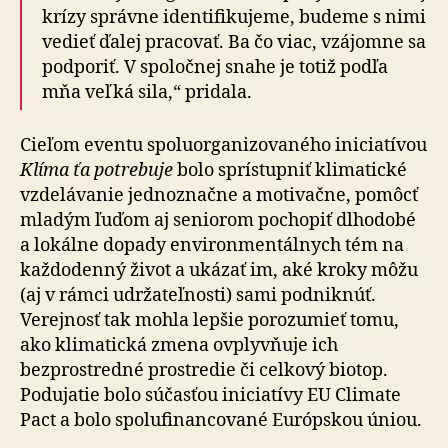
krízy správne identifikujeme, budeme s ni­mi
vedieť ďalej pracovať. Ba čo viac, vzájomne sa
pod­po­riť. V spoločnej snahe je totiž podľa
mňa veľká sila,“ pridala.
Cieľom eventu spoluorganizovaného iniciatívou
Klíma ťa potrebuje
bolo sprístupniť klimatické
vzdelávanie jed­no­znač­ne a motivačne, pomôcť
mladým ľuďom aj seniorom pochopiť dlhodobé
a lokálne dopady environmentálnych tém na
každodenný život a ukázať im, aké kroky môžu
(aj v rámci udržateľnosti) sami podniknúť.
Verejnosť tak moh­la lepšie porozumieť tomu,
ako klimatická zmena ovplyvňuje ich
bezprostredné prostredie či celkový bio­top.
Podujatie bolo súčasťou iniciatívy EU Climate
Pact a bolo spolufinancované Európskou úniou.