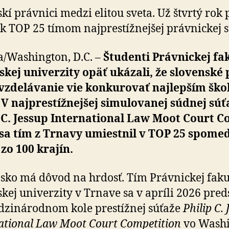
univerzity
kí právnici medzi elitou sveta. Už štvrtý rok p
v
 k TOP 25 tímom najprestížnejšej právnickej sú­
Trnave
/Washington, D.C. –
Študenti Právnickej fa
kej univerzity opäť ukázali, že slovenské 
 vzde­lá­va­nie vie konkurovať najlepším šk
 V najprestížnejšej simulovanej súdnej súť
 C. Jessup International Law Moot Court C
n sa tím z Trnavy umiestnil v TOP 25 spome
zo 100 krajín.
sko má dôvod na hrdosť. Tím Právnickej faku
kej univerzity v Trnave sa v apríli 2026 pred
zinárodnom kole prestížnej súťaže
Philip C.
ational Law Moot Court Competition
vo Wa­shi