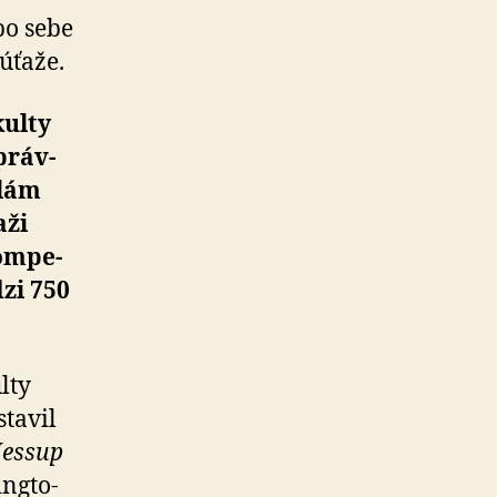
o se­be
ťa­že.
kulty
práv­
olám
aži
om­pe­
dzi 750
lty
stavil
 Jessup
ng­to­