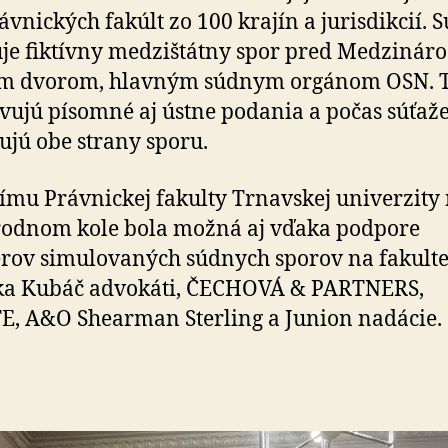
ávnických fakúlt zo 100 krajín a jurisdikcií. S
je fiktívny medzištátny spor pred Medziná
m dvorom, hlavným súdnym orgánom OSN. 
vujú písomné aj ústne podania a počas súťaž
ujú obe strany sporu.
tímu Právnickej fakulty Trnavskej univerzity
­rod­nom kole bola možná aj vďaka podpore
rov simulovaných súdnych sporov na fakulte
ka Kubáč advokáti, ČECHOVÁ & PARTNERS,
, A&O Shearman Sterling a Junion nadácie.