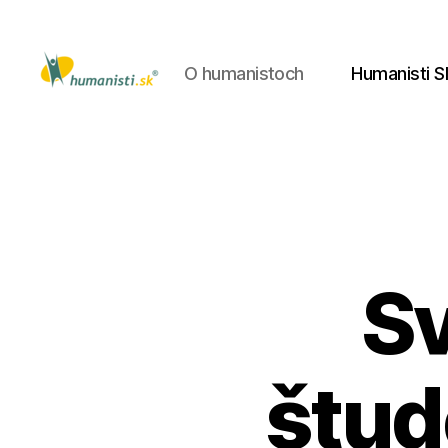
O humanistoch
Humanisti S
Humanisti.sk
S
štud