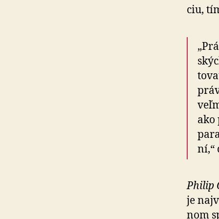
ciu, t
„Prá
skýc
to­v
práv
veľm
ako 
para
ní,“
Philip
je naj
nom sp