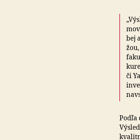
„Výs
mov 
bej 
žou,
faku
ku­r
či Y
inve
nav­
Podľa 
Výsled
kvalitn