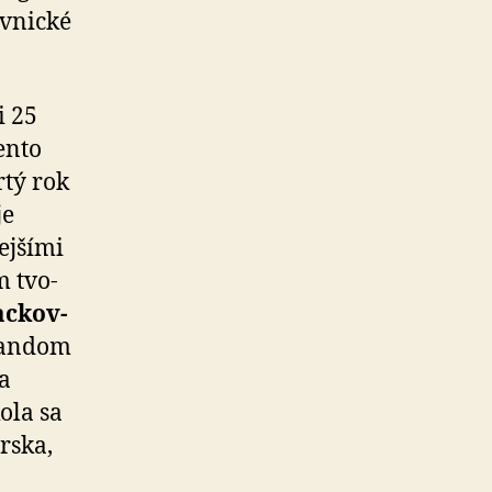
ávnické
i 25
ento
rtý rok
je
ejšími
m tvo­
c­kov­
ran­dom
a
ola sa
arska,