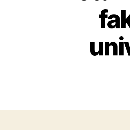
fa
uni