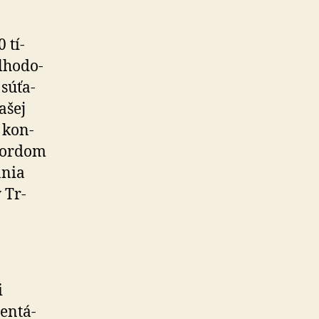
 tí­
lho­do­
sú­ťa­
ašej
 kon­
xfordom
ania
 Tr­
i
en­tá­