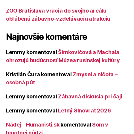
ZOO Bratislava vracia do svojho areálu
obľúbenú zábavno-vzdelávaciu atrakciu
Najnovšie komentáre
Lemmy
komentoval
Šimkovičová a Machala
ohrozujú budúcnosť Múzea rusínskej kultúry
Kristián Čura
komentoval
Zmysel a ničota –
osobná púť
Lemmy
komentoval
Zábavná diskusia pri čaji
Lemmy
komentoval
Letný Slnovrat 2026
Nádej – Humanisti.sk
komentoval
Som v
hmotnej núdzi