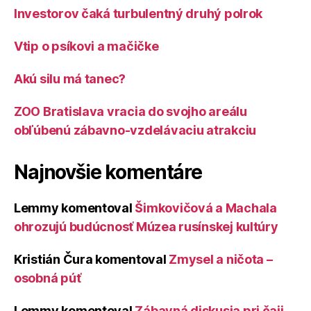
Investorov čaká turbulentný druhý polrok
Vtip o psíkovi a mačičke
Akú silu má tanec?
ZOO Bratislava vracia do svojho areálu
obľúbenú zábavno-vzdelávaciu atrakciu
Najnovšie komentáre
Lemmy
komentoval
Šimkovičová a Machala
ohrozujú budúcnosť Múzea rusínskej kultúry
Kristián Čura
komentoval
Zmysel a ničota –
osobná púť
Lemmy
komentoval
Zábavná diskusia pri čaji