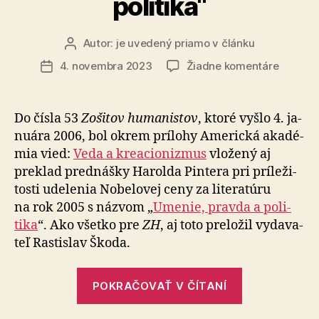
politika“
Autor:
je uvedený priamo v článku
Autor
článku
na
4. novembra 2023
Žiadne komentáre
Dátum
K
článku
eseji
Harolda
Do čísla 53
Zošitov humanistov
, ktoré vyšlo 4. ja­
Pintera
nu­ára 2006, bol okrem prílohy Ame­rická aka­dé­
„Umenie
mia vied:
Veda a kre­a­cio­nizmus
vložený aj
pravda
preklad pred­nášky Harolda Pintera pri prí­le­ži­
a
tosti udelenia Nobelovej ceny za li­te­ra­túru
politika“
na rok 2005 s názvom „
Umenie, pravda a po­li­
tika
“. Ako všetko pre
ZH
, aj toto pre­lo­žil vy­da­va­
teľ Rastislav Škoda.
„K
POKRAČOVAŤ V ČÍTANÍ
eseji
Harolda