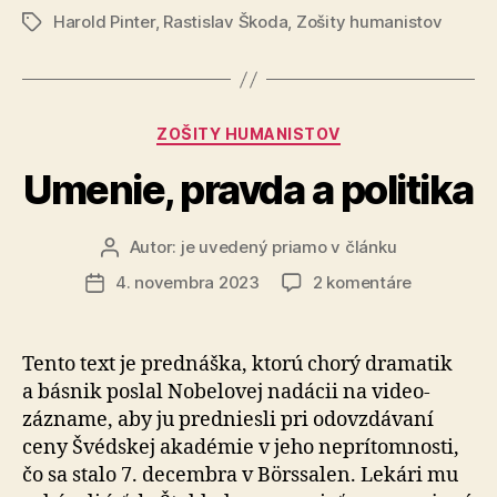
Harold Pinter
,
Rastislav Škoda
,
Zošity humanistov
Pintera
Značky
„Umenie,
pravda
a
Kategórie
ZOŠITY HUMANISTOV
politika““
Umenie, pravda a politika
Autor:
je uvedený priamo v článku
Autor
článku
na
4. novembra 2023
2 komentáre
Dátum
Umenie,
článku
pravda
a
Tento text je prednáška, ktorú chorý dramatik
politika
a básnik poslal Nobelovej nadácii na video­
zázname, aby ju pred­niesli pri odovzdá­vaní
ceny Švédskej akadémie v jeho neprí­tom­nosti,
čo sa stalo 7. de­cem­bra v Börssalen. Lekári mu