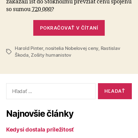
zakázali ísť do Štok­holmu prevziať cenu spojenú
so sumou
720 000
?
„Umenie,
POKRAČOVAŤ V ČÍTANÍ
pravda
a
Harold Pinter
,
nositelia Nobelovej ceny
,
Rastislav
politika“
Značky
Škoda
,
Zošity humanistov
Vyhľadať:
Najnovšie články
Kedysi dostala príležitosť