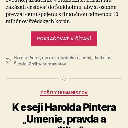
Švédskej akadémie v Štokholme. Lekári mu
zakázali cestovať do Štokholmu, aby si osobne
prevzal cenu spo­je­nú s finančnou odmenou 10
miliónov švédskych korún.
„Umenie,
POKRAČOVAŤ V ČÍTANÍ
pravda
a
Harold Pinter
,
nositelia Nobelovej ceny
,
Rastislav
politika“
Značky
Škoda
,
Zošity humanistov
Kategórie
ZOŠITY HUMANISTOV
K eseji Harolda Pintera
„Umenie, pravda a