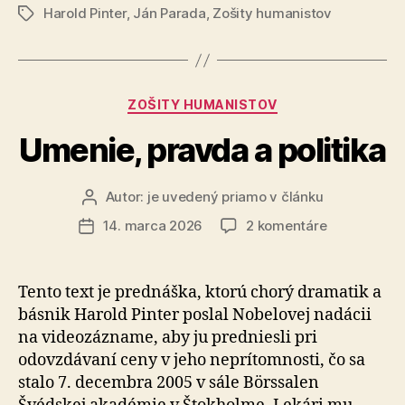
Harold Pinter
,
Ján Parada
,
Zošity humanistov
reč,
Značky
ktorá
varuje
pred
Kategórie
ZOŠITY HUMANISTOV
klamstvami
moci
Umenie, pravda a politika
–
aj
Autor:
je uvedený priamo v článku
Autor
dnes“
článku
na
14. marca 2026
2 komentáre
Dátum
Umenie,
článku
pravda
a
Tento text je prednáška, ktorú chorý dramatik a
politika
básnik Harold Pinter poslal Nobelovej nadácii
na videozázname, aby ju predniesli pri
odovzdávaní ceny v jeho ne­prí­tom­nos­ti, čo sa
stalo 7. decembra 2005 v sále Börssalen