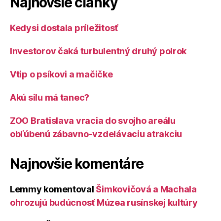
Najnovšie články
Kedysi dostala príležitosť
Investorov čaká turbulentný druhý polrok
Vtip o psíkovi a mačičke
Akú silu má tanec?
ZOO Bratislava vracia do svojho areálu
obľúbenú zábavno-vzdelávaciu atrakciu
Najnovšie komentáre
Lemmy
komentoval
Šimkovičová a Machala
ohrozujú budúcnosť Múzea rusínskej kultúry