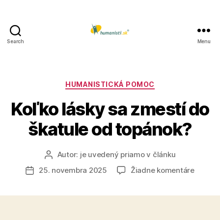
Search
Menu
Humanisti.sk
Kategórie
HUMANISTICKÁ POMOC
Koľko lásky sa zmestí do
škatule od topánok?
Autor:
je uvedený priamo v článku
Autor
článku
na
25. novembra 2025
Žiadne komentáre
Dátum
Koľko
článku
lásky
sa
zmestí