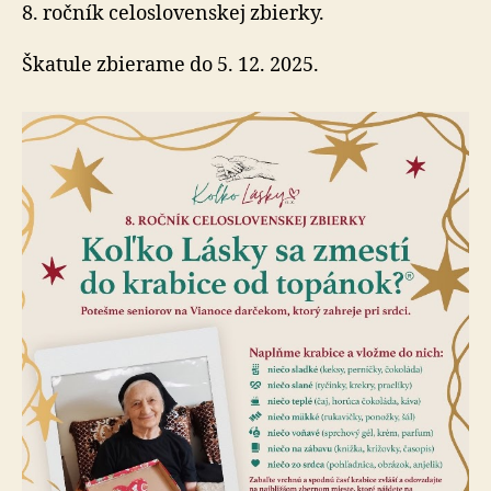
do
8. ročník celoslovenskej zbierky.
škatule
od
Škatule zbierame do 5. 12. 2025.
topáno