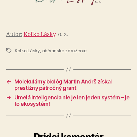
Autor:
Koľko Lásky
, o. z.
Koľko Lásky
,
občianske združenie
Značky
←
Molekulárny biológ Martin Andrš získal
prestížny päťročný grant
→
Umelá inteligencia nie je len jeden systém – je
to ekosystém!